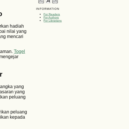
INFORMATION
o
For Readers
For Authors
For Librarians
arkan hadiah
ai nilai yang
ang mencari
t aman.
Togel
 mengejar
r
h angka yang
pasaran yang
tkan peluang
erikan peluang
rikan kepada