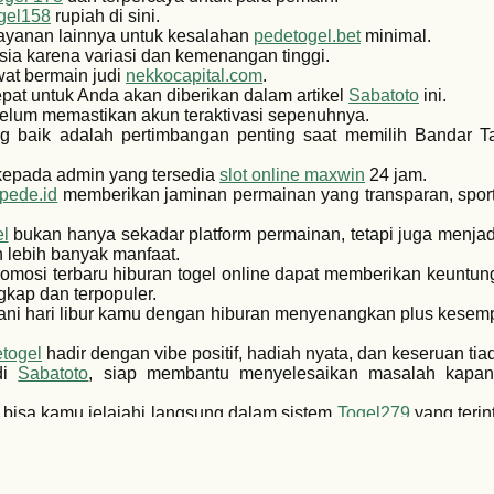
gel158
rupiah di sini.
ayanan lainnya untuk kesalahan
pedetogel.bet
minimal.
ia karena variasi dan kemenangan tinggi.
at bermain judi
nekkocapital.com
.
pat untuk Anda akan diberikan dalam artikel
Sabatoto
ini.
belum memastikan akun teraktivasi sepenuhnya.
 baik adalah pertimbangan penting saat memilih Bandar T
 kepada admin yang tersedia
slot online maxwin
24 jam.
lpede.id
memberikan jaminan permainan yang transparan, sporti
l
bukan hanya sekadar platform permainan, tetapi juga menjad
 lebih banyak manfaat.
 promosi terbaru hiburan togel online dapat memberikan keunt
gkap dan terpopuler.
ani hari libur kamu dengan hiburan menyenangkan plus kese
togel
hadir dengan vibe positif, hadiah nyata, dan keseruan tiad
 di
Sabatoto
, siap membantu menyelesaikan masalah kapa
 bisa kamu jelajahi langsung dalam sistem
Togel279
yang terin
awaban jelas dan bantuan efektif, sehingga pemain selalu me
kamu dengan ramah dan cepat agar aktivitas hiburan dan pe