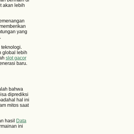
t akan lebih
 kemenangan
r memberikan
ntungan yang
.
 teknologi.
 global lebih
lah
slot gacor
nerasi baru.
dalah bahwa
isa diprediksi
adahal hal ini
lam mitos saat
an hasil
Data
rmainan ini