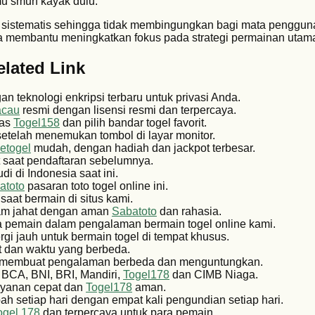
u smurf kayak dulu.
 sistematis sehingga tidak membingungkan bagi mata penggun
ja membantu meningkatkan fokus pada strategi permainan utam
elated Link
n teknologi enkripsi terbaru untuk privasi Anda.
acau
resmi dengan lisensi resmi dan terpercaya.
tas
Togel158
dan pilih bandar togel favorit.
etelah menemukan tombol di layar monitor.
etogel
mudah, dengan hadiah dan jackpot terbesar.
 saat pendaftaran sebelumnya.
di di Indonesia saat ini.
atoto
pasaran toto togel online ini.
saat bermain di situs kami.
gram jahat dengan aman
Sabatoto
dan rahasia.
pemain dalam pengalaman bermain togel online kami.
rgi jauh untuk bermain togel di tempat khusus.
t dan waktu yang berbeda.
membuat pengalaman berbeda dan menguntungkan.
i BCA, BNI, BRI, Mandiri,
Togel178
dan CIMB Niaga.
layanan cepat dan
Togel178
aman.
h setiap hari dengan empat kali pengundian setiap hari.
ogel 178
dan terpercaya untuk para pemain.