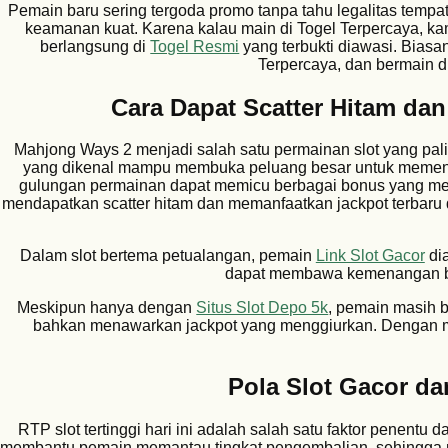
Pemain baru sering tergoda promo tanpa tahu legalitas tempat
keamanan kuat. Karena kalau main di Togel Terpercaya, ka
berlangsung di
Togel Resmi
yang terbukti diawasi. Biasa
Terpercaya, dan bermain di
Cara Dapat Scatter Hitam da
Mahjong Ways 2 menjadi salah satu permainan slot yang pali
yang dikenal mampu membuka peluang besar untuk memen
gulungan permainan dapat memicu berbagai bonus yang me
mendapatkan scatter hitam dan memanfaatkan jackpot terbaru 
Dalam slot bertema petualangan, pemain
Link Slot Gacor
dia
dapat membawa kemenangan bes
Meskipun hanya dengan
Situs Slot Depo 5k
, pemain masih b
bahkan menawarkan jackpot yang menggiurkan. Dengan mo
Pola Slot Gacor dan
RTP slot tertinggi hari ini adalah salah satu faktor penen
membantu pemain memantau tingkat pengembalian, sehingg