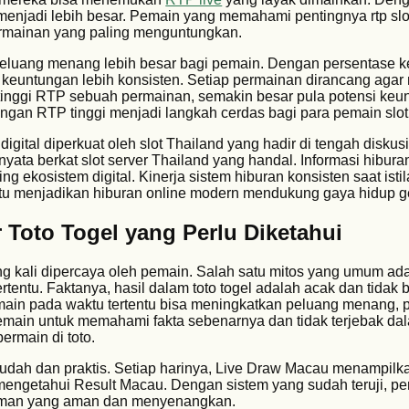
 menjadi lebih besar. Pemain yang memahami pentingnya rtp slo
ainan yang paling menguntungkan.
peluang menang lebih besar bagi pemain. Dengan persentase
ih keuntungan lebih konsisten. Setiap permainan dirancang aga
inggi RTP sebuah permainan, semakin besar pula potensi keu
dengan RTP tinggi menjadi langkah cerdas bagi para pemain slot
gital diperkuat oleh slot Thailand yang hadir di tengah diskusi
ta berkat slot server Thailand yang handal. Informasi hiburan
ng ekosistem digital. Kinerja sistem hiburan konsisten saat isti
u menjadikan hiburan online modern mendukung gaya hidup ge
 Toto Togel yang Perlu Diketahui
ing kali dipercaya oleh pemain. Salah satu mitos yang umum a
rtentu. Faktanya, hasil dalam toto togel adalah acak dan tidak b
main pada waktu tertentu bisa meningkatkan peluang menang, p
 pemain untuk memahami fakta sebenarnya dan tidak terjebak da
bermain di toto.
dah dan praktis. Setiap harinya, Live Draw Macau menampilk
engetahui Result Macau. Dengan sistem yang sudah teruji, pe
man yang aman dan menyenangkan.