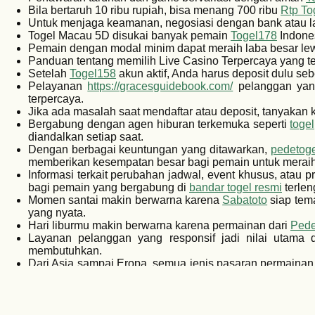
Bila bertaruh 10 ribu rupiah, bisa menang 700 ribu
Rtp To
Untuk menjaga keamanan, negosiasi dengan bank atau l
Togel Macau 5D disukai banyak pemain
Togel178
Indones
Pemain dengan modal minim dapat meraih laba besar lew
Panduan tentang memilih Live Casino Terpercaya yang te
Setelah
Togel158
akun aktif, Anda harus deposit dulu se
Pelayanan
https://gracesguidebook.com/
pelanggan yang
terpercaya.
Jika ada masalah saat mendaftar atau deposit, tanyakan
Bergabung dengan agen hiburan terkemuka seperti
toge
diandalkan setiap saat.
Dengan berbagai keuntungan yang ditawarkan,
pedetoge
memberikan kesempatan besar bagi pemain untuk meraih
Informasi terkait perubahan jadwal, event khusus, atau
bagi pemain yang bergabung di
bandar togel resmi
terlen
Momen santai makin berwarna karena
Sabatoto
siap tem
yang nyata.
Hari liburmu makin berwarna karena permainan dari
Pede
Layanan pelanggan yang responsif jadi nilai utama
membutuhkan.
Dari Asia sampai Eropa, semua jenis pasaran permainan
global.
Tim profesional
Togel178
hadir 24/7 untuk memberikan j
sepenuhnya.
Jika ada kendala, tim
Colok178
akan langsung membantu 