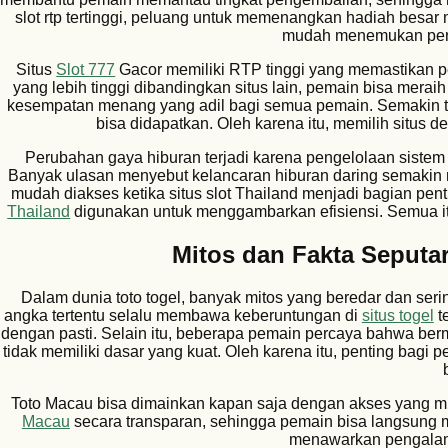
slot rtp tertinggi, peluang untuk memenangkan hadiah besar
mudah menemukan perm
Situs
Slot 777
Gacor memiliki RTP tinggi yang memastikan 
yang lebih tinggi dibandingkan situs lain, pemain bisa mera
kesempatan menang yang adil bagi semua pemain. Semakin t
bisa didapatkan. Oleh karena itu, memilih situs 
Perubahan gaya hiburan terjadi karena pengelolaan sistem di
Banyak ulasan menyebut kelancaran hiburan daring semakin nya
mudah diakses ketika situs slot Thailand menjadi bagian penti
Thailand
digunakan untuk menggambarkan efisiensi. Semua it
Mitos dan Fakta Seputar
Dalam dunia toto togel, banyak mitos yang beredar dan ser
angka tertentu selalu membawa keberuntungan di
situs togel
te
dengan pasti. Selain itu, beberapa pemain percaya bahwa ber
tidak memiliki dasar yang kuat. Oleh karena itu, penting bagi
Toto Macau bisa dimainkan kapan saja dengan akses yang mu
Macau
secara transparan, sehingga pemain bisa langsung m
menawarkan pengala