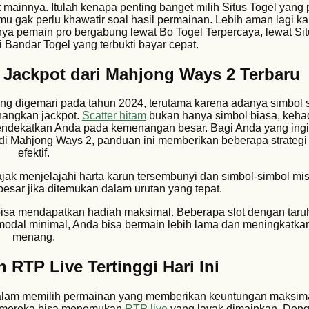
 mainnya. Itulah kenapa penting banget milih Situs Togel yang
mu gak perlu khawatir soal hasil permainan. Lebih aman lagi k
nya pemain pro bergabung lewat Bo Togel Terpercaya, lewat Sit
 Bandar Togel yang terbukti bayar cepat.
n Jackpot dari Mahjong Ways 2 Terbaru
ng digemari pada tahun 2024, terutama karena adanya simbol s
angkan jackpot.
Scatter hitam
bukan hanya simbol biasa, kehad
ndekatkan Anda pada kemenangan besar. Bagi Anda yang ingi
di Mahjong Ways 2, panduan ini memberikan beberapa strategi 
efektif.
jak menjelajahi harta karun tersembunyi dan simbol-simbol mis
ar jika ditemukan dalam urutan yang tepat.
isa mendapatkan hadiah maksimal. Beberapa slot dengan taruha
dal minimal, Anda bisa bermain lebih lama dan meningkatka
menang.
 RTP Live Tertinggi Hari Ini
tu dalam memilih permainan yang memberikan keuntungan maksima
a mereka bisa menemukan
RTP live
yang layak dimainkan. Deng