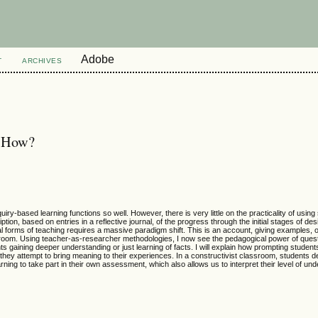
Adobe
T
ARCHIVES
? How?
uiry-based learning functions so well. However, there is very little on the practicality of usin
ion, based on entries in a reflective journal, of the progress through the initial stages of des
nal forms of teaching requires a massive paradigm shift. This is an account, giving examples, 
assroom. Using teacher-as-researcher methodologies, I now see the pedagogical power of que
gaining deeper understanding or just learning of facts. I will explain how prompting students
hey attempt to bring meaning to their experiences. In a constructivist classroom, students d
rning to take part in their own assessment, which also allows us to interpret their level of un