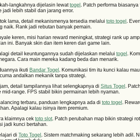
gkah-langkahnya dijelasin lewat
togel
. Patch performa biasanya
jadi lebih stabil dan jarang error.
tok lama, detail mekanismenya tersedia melalui
toto togel
. Even
g naik. Rank jadi rebutan banyak pemain.
 royale keren, misi harian reward meningkat, strategi rank up am
lan ini. Banyak skin dan item keren dari game lain.
alagi detail keuntungannya sudah dijelaskan melalui
togel
. Kom
i negara. Cara main mereka kadang beda dan menarik.
nduannya ikuti
Bandar Togel
. Komunikasi tim itu kunci kalau ma
 cuma andalkan mekanik tanpa strategi.
ajam, detail tampilannya lihat selengkapnya di
Situs Togel
. Patc
e mid-range. FPS stabil bikin permainan lebih nyaman.
a balancing terbaru, panduan lengkapnya ada di
toto togel
. Rewa
ahan. Apalagi kalau isinya item premium.
ra klaimnya cek
toto slot
. Patch perubahan map bikin strategi ro
i jadi kunci bertahan.
lajari di
Toto Togel
. Sistem matchmaking sekarang lebih adil. 