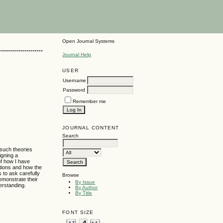
Open Journal Systems
Journal Help
USER
Username
Password
Remember me
JOURNAL CONTENT
Search
g such theories
igning a
of how I have
stions and how the
 to ask carefully
Browse
emonstrate their
By Issue
derstanding.
By Author
By Title
FONT SIZE