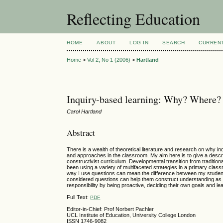
Reflecting Education
HOME
ABOUT
LOG IN
SEARCH
CURREN
Home
>
Vol 2, No 1 (2006)
>
Hartland
Inquiry-based learning: Why? Where
Carol Hartland
Abstract
There is a wealth of theoretical literature and research on why inq
and approaches in the classroom. My aim here is to give a descript
constructivist curriculum. Developmental transition from traditio
been using a variety of multifaceted strategies in a primary cl
way I use questions can mean the difference between my students 
considered questions can help them construct understanding as t
responsibility by being proactive, deciding their own goals and lea
Full Text:
PDF
Editor-in-Chief: Prof Norbert Pachler
UCL Institute of Education, University College London
ISSN 1746-9082