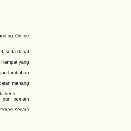
anding Online
f, serta dapat
i tempat yang
ungan tambahan
mpatan menang
a henti.
n pun pemain
tegrasi secara
rasa didukung
rmainan tetap