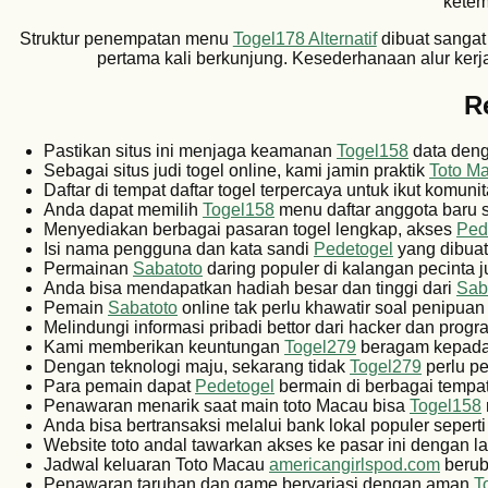
ketem
Struktur penempatan menu
Togel178 Alternatif
dibuat sangat
pertama kali berkunjung. Kesederhanaan alur ker
R
Pastikan situs ini menjaga keamanan
Togel158
data denga
Sebagai situs judi togel online, kami jamin praktik
Toto M
Daftar di tempat daftar togel terpercaya untuk ikut komuni
Anda dapat memilih
Togel158
menu daftar anggota baru s
Menyediakan berbagai pasaran togel lengkap, akses
Ped
Isi nama pengguna dan kata sandi
Pedetogel
yang dibuat
Permainan
Sabatoto
daring populer di kalangan pecinta ju
Anda bisa mendapatkan hadiah besar dan tinggi dari
Sab
Pemain
Sabatoto
online tak perlu khawatir soal penipuan 
Melindungi informasi pribadi bettor dari hacker dan pro
Kami memberikan keuntungan
Togel279
beragam kepada 
Dengan teknologi maju, sekarang tidak
Togel279
perlu pe
Para pemain dapat
Pedetogel
bermain di berbagai tempa
Penawaran menarik saat main toto Macau bisa
Togel158
Anda bisa bertransaksi melalui bank lokal populer sepert
Website toto andal tawarkan akses ke pasar ini dengan 
Jadwal keluaran Toto Macau
americangirlspod.com
beruba
Penawaran taruhan dan game bervariasi dengan aman
T