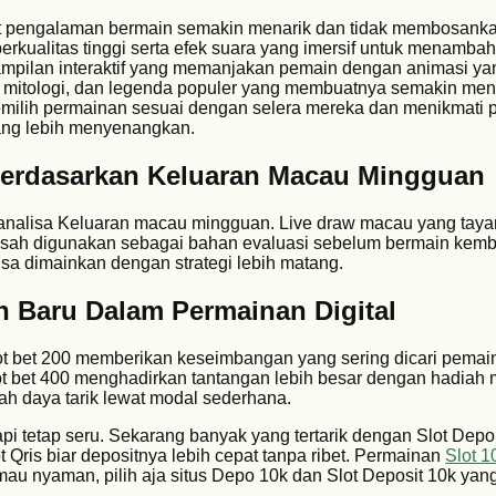
at pengalaman bermain semakin menarik dan tidak membosankan
rkualitas tinggi serta efek suara yang imersif untuk menamba
mpilan interaktif yang memanjakan pemain dengan animasi ya
lm, mitologi, dan legenda populer yang membuatnya semakin men
emilih permainan sesuai dengan selera mereka dan menikmati
ang lebih menyenangkan.
Berdasarkan Keluaran Macau Mingguan
analisa Keluaran macau mingguan. Live draw macau yang taya
 sah digunakan sebagai bahan evaluasi sebelum bermain kemb
isa dimainkan dengan strategi lebih matang.
en Baru Dalam Permainan Digital
lot bet 200 memberikan keseimbangan yang sering dicari pemai
 bet 400 menghadirkan tantangan lebih besar dengan hadiah m
h daya tarik lewat modal sederhana.
pi tetap seru. Sekarang banyak yang tertarik dengan Slot Depo
Qris biar depositnya lebih cepat tanpa ribet. Permainan
Slot 1
mau nyaman, pilih aja situs Depo 10k dan Slot Deposit 10k yang