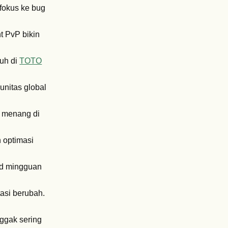
 fokus ke bug
t PvP bikin
puh di
TOTO
unitas global
u menang di
h optimasi
rd mingguan
tasi berubah.
Nggak sering