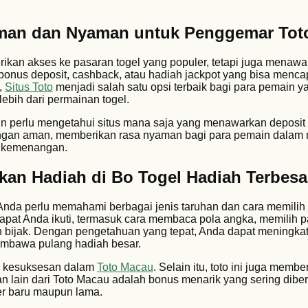
Aman dan Nyaman untuk Penggemar Tot
erikan akses ke pasaran togel yang populer, tetapi juga menaw
bonus deposit, cashback, atau hadiah jackpot yang bisa mencap
,
Situs Toto
menjadi salah satu opsi terbaik bagi para pemain y
ebih dari permainan togel.
n perlu mengetahui situs mana saja yang menawarkan deposi
engan aman, memberikan rasa nyaman bagi para pemain dalam
kemenangan.
n Hadiah di Bo Togel Hadiah Terbesa
 Anda perlu memahami berbagai jenis taruhan dan cara memili
apat Anda ikuti, termasuk cara membaca pola angka, memilih 
 bijak. Dengan pengetahuan yang tepat, Anda dapat meningka
mbawa pulang hadiah besar.
i kesuksesan dalam
Toto Macau
. Selain itu, toto ini juga memb
n lain dari Toto Macau adalah bonus menarik yang sering dibe
 baru maupun lama.