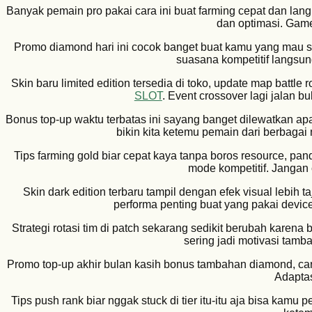
Banyak pemain pro pakai cara ini buat farming cepat dan lan
dan optimasi. Game 
Promo diamond hari ini cocok banget buat kamu yang mau s
suasana kompetitif langsun
Skin baru limited edition tersedia di toko, update map battle
SLOT
. Event crossover lagi jalan bu
Bonus top-up waktu terbatas ini sayang banget dilewatkan ap
bikin kita ketemu pemain dari berbaga
Tips farming gold biar cepat kaya tanpa boros resource, pa
mode kompetitif. Jangan
Skin dark edition terbaru tampil dengan efek visual lebih t
performa penting buat yang pakai devic
Strategi rotasi tim di patch sekarang sedikit berubah karen
sering jadi motivasi tamb
Promo top-up akhir bulan kasih bonus tambahan diamond, ca
Adaptas
Tips push rank biar nggak stuck di tier itu-itu aja bisa kamu pe