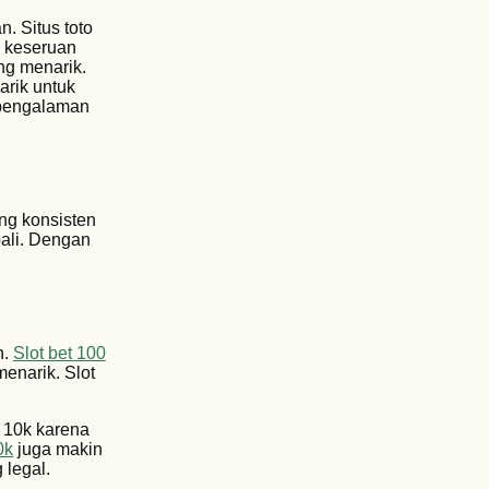
. Situs toto
h keseruan
ng menarik.
arik untuk
 pengalaman
ng konsisten
ali. Dengan
n.
Slot bet 100
enarik. Slot
 10k karena
0k
juga makin
 legal.