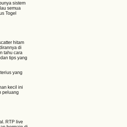
 punya sistem
alau semua
us Togel
catter hitam
irannya di
n tahu cara
dan tips yang
terius yang
n kecil ini
n peluang
l. RTP live
an bermain di