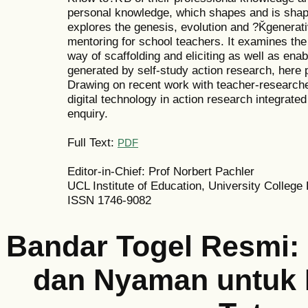
personal knowledge, which shapes and is shaped
explores the genesis, evolution and ?Ǩgenerat
mentoring for school teachers. It examines th
way of scaffolding and eliciting as well as ena
generated by self-study action research, here 
Drawing on recent work with teacher-researcher
digital technology in action research integrate
enquiry.
Full Text:
PDF
Editor-in-Chief: Prof Norbert Pachler
UCL Institute of Education, University College
ISSN 1746-9082
Bandar Togel Resmi:
dan Nyaman untuk