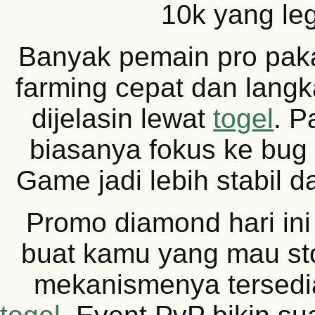
10k yang leg
Banyak pemain pro pakai
farming cepat dan lang
dijelasin lewat
togel
. P
biasanya fokus ke bug 
Game jadi lebih stabil da
Promo diamond hari ini
buat kamu yang mau sto
mekanismenya tersedi