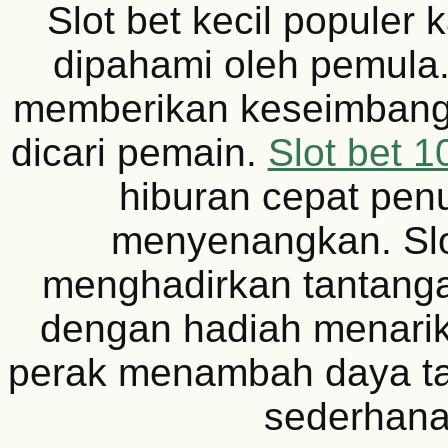
Slot bet kecil populer
dipahami oleh pemula.
memberikan keseimbang
dicari pemain.
Slot bet 1
hiburan cepat penu
menyenangkan. Slo
menghadirkan tantanga
dengan hadiah menarik.
perak menambah daya ta
sederhana