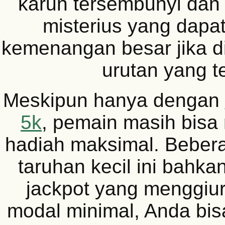
karun tersembunyi dan 
misterius yang dap
kemenangan besar jika 
urutan yang t
Meskipun hanya dengan
5k
, pemain masih bis
hadiah maksimal. Beber
taruhan kecil ini bahk
jackpot yang menggiu
modal minimal, Anda bis