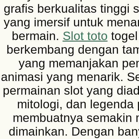
grafis berkualitas tinggi 
yang imersif untuk men
bermain.
Slot toto
togel
berkembang dengan tampi
yang memanjakan pe
animasi yang menarik. Se
permainan slot yang diada
mitologi, dan legenda
membuatnya semakin m
dimainkan. Dengan ban