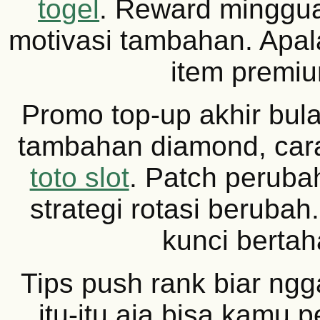
togel
. Reward minggua
motivasi tambahan. Apala
item premi
Promo top-up akhir bul
tambahan diamond, car
toto slot
. Patch peruba
strategi rotasi berubah.
kunci bertah
Tips push rank biar ngga
itu-itu aja bisa kamu p