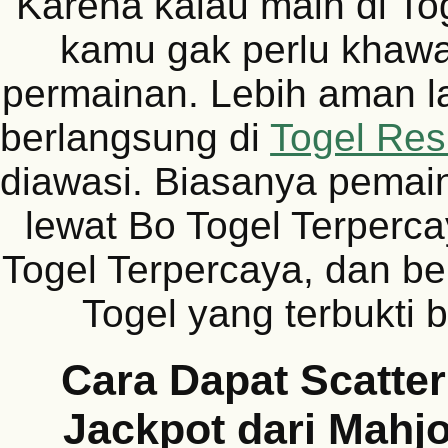
Karena kalau main di To
kamu gak perlu khawat
permainan. Lebih aman l
berlangsung di
Togel Res
diawasi. Biasanya pemai
lewat Bo Togel Terperca
Togel Terpercaya, dan be
Togel yang terbukti 
Cara Dapat Scatte
Jackpot dari Mahj