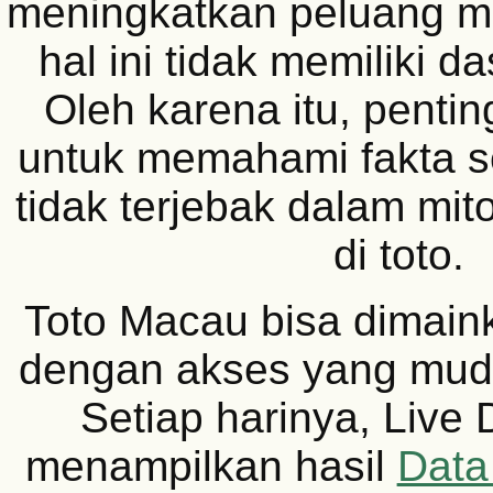
meningkatkan peluang m
hal ini tidak memiliki d
Oleh karena itu, penti
untuk memahami fakta 
tidak terjebak dalam mit
di toto.
Toto Macau bisa dimain
dengan akses yang muda
Setiap harinya, Live
menampilkan hasil
Data