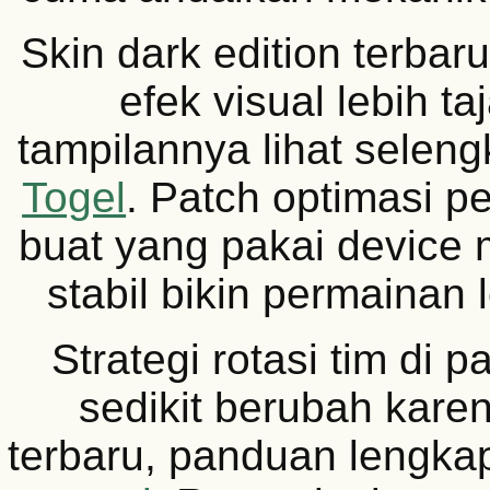
Skin dark edition terbar
efek visual lebih ta
tampilannya lihat selen
Togel
. Patch optimasi p
buat yang pakai device 
stabil bikin permainan
Strategi rotasi tim di 
sedikit berubah kare
terbaru, panduan lengka