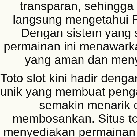
transparan, sehingga
langsung mengetahui 
Dengan sistem yang s
permainan ini menawar
yang aman dan men
Toto slot kini hadir deng
unik yang membuat peng
semakin menarik d
membosankan. Situs to
menyediakan permainan