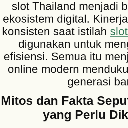
slot Thailand menjadi 
ekosistem digital. Kinerj
konsisten saat istilah
slo
digunakan untuk me
efisiensi. Semua itu men
online modern menduku
generasi ba
Mitos dan Fakta Seput
yang Perlu Dik