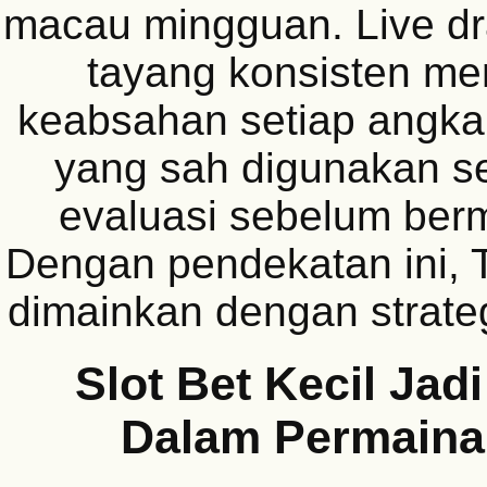
macau mingguan. Live d
tayang konsisten me
keabsahan setiap angka
yang sah digunakan s
evaluasi sebelum berm
Dengan pendekatan ini, 
dimainkan dengan strateg
Slot Bet Kecil Jad
Dalam Permainan