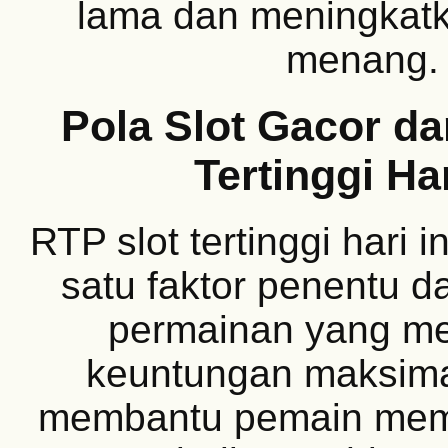
lama dan meningkat
menang.
Pola Slot Gacor d
Tertinggi Har
RTP slot tertinggi hari i
satu faktor penentu d
permainan yang m
keuntungan maksima
membantu pemain mema