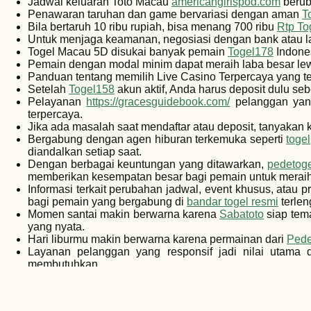
Jadwal keluaran Toto Macau
americangirlspod.com
beruba
Penawaran taruhan dan game bervariasi dengan aman
T
Bila bertaruh 10 ribu rupiah, bisa menang 700 ribu
Rtp To
Untuk menjaga keamanan, negosiasi dengan bank atau l
Togel Macau 5D disukai banyak pemain
Togel178
Indones
Pemain dengan modal minim dapat meraih laba besar lew
Panduan tentang memilih Live Casino Terpercaya yang te
Setelah
Togel158
akun aktif, Anda harus deposit dulu se
Pelayanan
https://gracesguidebook.com/
pelanggan yang
terpercaya.
Jika ada masalah saat mendaftar atau deposit, tanyakan
Bergabung dengan agen hiburan terkemuka seperti
toge
diandalkan setiap saat.
Dengan berbagai keuntungan yang ditawarkan,
pedetoge
memberikan kesempatan besar bagi pemain untuk meraih
Informasi terkait perubahan jadwal, event khusus, atau
bagi pemain yang bergabung di
bandar togel resmi
terlen
Momen santai makin berwarna karena
Sabatoto
siap tem
yang nyata.
Hari liburmu makin berwarna karena permainan dari
Pede
Layanan pelanggan yang responsif jadi nilai utama
membutuhkan.
Dari Asia sampai Eropa, semua jenis pasaran permainan
global.
Tim profesional
Togel178
hadir 24/7 untuk memberikan j