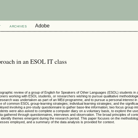
Adobe
T
ARCHIVES
roach in an ESOL IT class
ographic review of a group of English for Speakers of Other Languages (ESOL) students in a
titioners working with ESOL students, or researchers wishing to pursue qualitative methodolog
esearch was undertaken as part of an MEd programme, and to pursue a personal interest in 
of common ESOL group-learning strategies; individual learning strategies; and the significa
yed involving a pre-study questionnaire to gather base-line information; two focus group int
tudents were also asked to complete a computer diary on a voluntary basis, to explore the us
a gathered through questionnaires, interviews and observation. The broad principles of cont
 to identify themes emergent during the research period. This paper focuses on the methodolo
cesses employed, and a summary of the data analysis is provided for context.