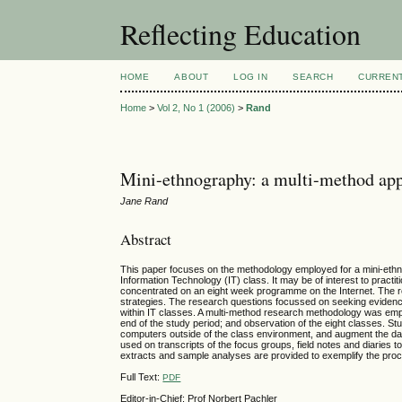
Reflecting Education
HOME
ABOUT
LOG IN
SEARCH
CURREN
Home
>
Vol 2, No 1 (2006)
>
Rand
Mini-ethnography: a multi-method app
Jane Rand
Abstract
This paper focuses on the methodology employed for a mini-ethn
Information Technology (IT) class. It may be of interest to prac
concentrated on an eight week programme on the Internet. The r
strategies. The research questions focussed on seeking evidence 
within IT classes. A multi-method research methodology was emplo
end of the study period; and observation of the eight classes. S
computers outside of the class environment, and augment the dat
used on transcripts of the focus groups, field notes and diaries
extracts and sample analyses are provided to exemplify the pro
Full Text:
PDF
Editor-in-Chief: Prof Norbert Pachler