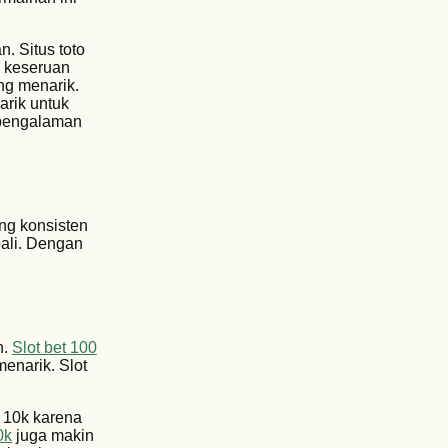
. Situs toto
h keseruan
ng menarik.
arik untuk
 pengalaman
ng konsisten
ali. Dengan
n.
Slot bet 100
enarik. Slot
 10k karena
0k
juga makin