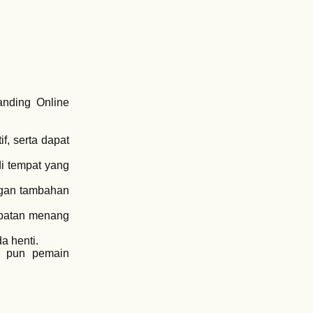
anding Online
f, serta dapat
i tempat yang
ungan tambahan
mpatan menang
a henti.
n pun pemain
tegrasi secara
rasa didukung