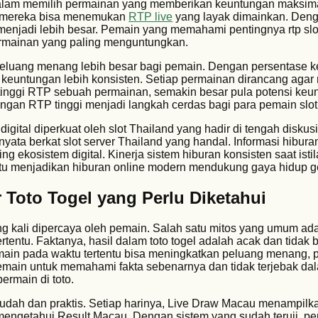
tu dalam memilih permainan yang memberikan keuntungan maksima
a mereka bisa menemukan
RTP live
yang layak dimainkan. Deng
 menjadi lebih besar. Pemain yang memahami pentingnya rtp slo
ainan yang paling menguntungkan.
peluang menang lebih besar bagi pemain. Dengan persentase
ih keuntungan lebih konsisten. Setiap permainan dirancang aga
inggi RTP sebuah permainan, semakin besar pula potensi keu
dengan RTP tinggi menjadi langkah cerdas bagi para pemain slot
gital diperkuat oleh slot Thailand yang hadir di tengah diskusi
ta berkat slot server Thailand yang handal. Informasi hiburan
ng ekosistem digital. Kinerja sistem hiburan konsisten saat isti
u menjadikan hiburan online modern mendukung gaya hidup ge
 Toto Togel yang Perlu Diketahui
ing kali dipercaya oleh pemain. Salah satu mitos yang umum a
rtentu. Faktanya, hasil dalam toto togel adalah acak dan tidak b
main pada waktu tertentu bisa meningkatkan peluang menang, p
 pemain untuk memahami fakta sebenarnya dan tidak terjebak da
bermain di toto.
dah dan praktis. Setiap harinya, Live Draw Macau menampilk
engetahui Result Macau. Dengan sistem yang sudah teruji, pe