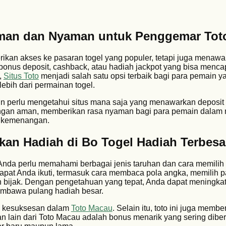
Aman dan Nyaman untuk Penggemar Tot
erikan akses ke pasaran togel yang populer, tetapi juga menaw
bonus deposit, cashback, atau hadiah jackpot yang bisa mencap
,
Situs Toto
menjadi salah satu opsi terbaik bagi para pemain y
ebih dari permainan togel.
n perlu mengetahui situs mana saja yang menawarkan deposi
engan aman, memberikan rasa nyaman bagi para pemain dalam
kemenangan.
n Hadiah di Bo Togel Hadiah Terbesa
 Anda perlu memahami berbagai jenis taruhan dan cara memili
apat Anda ikuti, termasuk cara membaca pola angka, memilih 
 bijak. Dengan pengetahuan yang tepat, Anda dapat meningka
mbawa pulang hadiah besar.
i kesuksesan dalam
Toto Macau
. Selain itu, toto ini juga memb
n lain dari Toto Macau adalah bonus menarik yang sering dibe