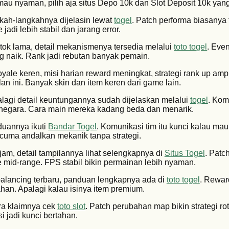
mau nyaman, pilih aja situs Depo 10k dan Slot Deposit 10k yang
gkah-langkahnya dijelasin lewat
togel
. Patch performa biasanya
jadi lebih stabil dan jarang error.
tok lama, detail mekanismenya tersedia melalui
toto togel
. Even
g naik. Rank jadi rebutan banyak pemain.
 royale keren, misi harian reward meningkat, strategi rank up am
lan ini. Banyak skin dan item keren dari game lain.
alagi detail keuntungannya sudah dijelaskan melalui
togel
. Kom
i negara. Cara main mereka kadang beda dan menarik.
nduannya ikuti
Bandar Togel
. Komunikasi tim itu kunci kalau ma
 cuma andalkan mekanik tanpa strategi.
ajam, detail tampilannya lihat selengkapnya di
Situs Togel
. Patc
e mid-range. FPS stabil bikin permainan lebih nyaman.
a balancing terbaru, panduan lengkapnya ada di
toto togel
. Rewa
ahan. Apalagi kalau isinya item premium.
ra klaimnya cek
toto slot
. Patch perubahan map bikin strategi ro
i jadi kunci bertahan.