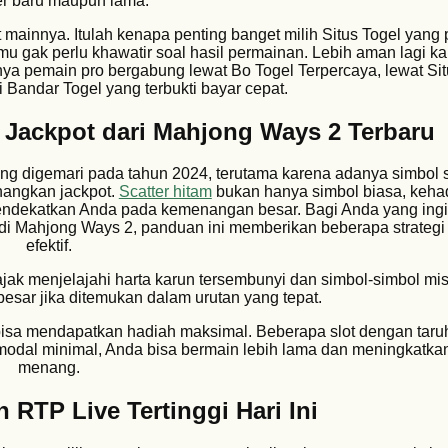
 baru maupun lama.
 mainnya. Itulah kenapa penting banget milih Situs Togel yang
mu gak perlu khawatir soal hasil permainan. Lebih aman lagi k
nya pemain pro bergabung lewat Bo Togel Terpercaya, lewat Sit
 Bandar Togel yang terbukti bayar cepat.
n Jackpot dari Mahjong Ways 2 Terbaru
ng digemari pada tahun 2024, terutama karena adanya simbol s
angkan jackpot.
Scatter hitam
bukan hanya simbol biasa, kehad
ndekatkan Anda pada kemenangan besar. Bagi Anda yang ingi
di Mahjong Ways 2, panduan ini memberikan beberapa strategi 
efektif.
jak menjelajahi harta karun tersembunyi dan simbol-simbol mis
ar jika ditemukan dalam urutan yang tepat.
isa mendapatkan hadiah maksimal. Beberapa slot dengan taruha
dal minimal, Anda bisa bermain lebih lama dan meningkatka
menang.
 RTP Live Tertinggi Hari Ini