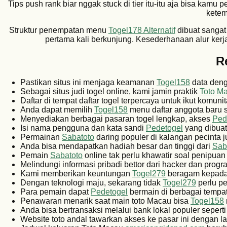
Tips push rank biar nggak stuck di tier itu-itu aja bisa kamu pe
ketem
Struktur penempatan menu
Togel178 Alternatif
dibuat sangat
pertama kali berkunjung. Kesederhanaan alur ker
R
Pastikan situs ini menjaga keamanan
Togel158
data denga
Sebagai situs judi togel online, kami jamin praktik
Toto M
Daftar di tempat daftar togel terpercaya untuk ikut komuni
Anda dapat memilih
Togel158
menu daftar anggota baru s
Menyediakan berbagai pasaran togel lengkap, akses
Ped
Isi nama pengguna dan kata sandi
Pedetogel
yang dibuat
Permainan
Sabatoto
daring populer di kalangan pecinta ju
Anda bisa mendapatkan hadiah besar dan tinggi dari
Sab
Pemain
Sabatoto
online tak perlu khawatir soal penipuan 
Melindungi informasi pribadi bettor dari hacker dan pro
Kami memberikan keuntungan
Togel279
beragam kepada 
Dengan teknologi maju, sekarang tidak
Togel279
perlu pe
Para pemain dapat
Pedetogel
bermain di berbagai tempa
Penawaran menarik saat main toto Macau bisa
Togel158
Anda bisa bertransaksi melalui bank lokal populer sepert
Website toto andal tawarkan akses ke pasar ini dengan 