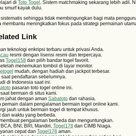
lajari di
Toto Togel
. Sistem matchmaking sekarang lebih adil. 
u smurf kayak dulu.
 sistematis sehingga tidak membingungkan bagi mata penggun
ja membantu meningkatkan fokus pada strategi permainan utam
elated Link
n teknologi enkripsi terbaru untuk privasi Anda.
acau
resmi dengan lisensi resmi dan terpercaya.
tas
Togel158
dan pilih bandar togel favorit.
etelah menemukan tombol di layar monitor.
etogel
mudah, dengan hadiah dan jackpot terbesar.
 saat pendaftaran sebelumnya.
di di Indonesia saat ini.
atoto
pasaran toto togel online ini.
saat bermain di situs kami.
gram jahat dengan aman
Sabatoto
dan rahasia.
pemain dalam pengalaman bermain togel online kami.
rgi jauh untuk bermain togel di tempat khusus.
t dan waktu yang berbeda.
membuat pengalaman berbeda dan menguntungkan.
i BCA, BNI, BRI, Mandiri,
Togel178
dan CIMB Niaga.
layanan cepat dan
Togel178
aman.