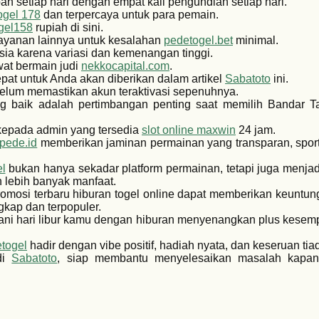
h setiap hari dengan empat kali pengundian setiap hari.
ogel 178
dan terpercaya untuk para pemain.
gel158
rupiah di sini.
ayanan lainnya untuk kesalahan
pedetogel.bet
minimal.
ia karena variasi dan kemenangan tinggi.
at bermain judi
nekkocapital.com
.
pat untuk Anda akan diberikan dalam artikel
Sabatoto
ini.
belum memastikan akun teraktivasi sepenuhnya.
 baik adalah pertimbangan penting saat memilih Bandar T
 kepada admin yang tersedia
slot online maxwin
24 jam.
lpede.id
memberikan jaminan permainan yang transparan, sporti
l
bukan hanya sekadar platform permainan, tetapi juga menjad
 lebih banyak manfaat.
 promosi terbaru hiburan togel online dapat memberikan keunt
gkap dan terpopuler.
ani hari libur kamu dengan hiburan menyenangkan plus kese
togel
hadir dengan vibe positif, hadiah nyata, dan keseruan tiad
 di
Sabatoto
, siap membantu menyelesaikan masalah kapa
 bisa kamu jelajahi langsung dalam sistem
Togel279
yang terin
awaban jelas dan bantuan efektif, sehingga pemain selalu me