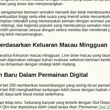
man yang aman dan menyenangkan.
at pengalaman bermain semakin menarik dan tidak membosankan
rkualitas tinggi serta efek suara yang imersif untuk menamba
mpilan interaktif yang memanjakan pemain dengan animasi ya
lm, mitologi, dan legenda populer yang membuatnya semakin men
emilih permainan sesuai dengan selera mereka dan menikmati
ang lebih menyenangkan.
Berdasarkan Keluaran Macau Mingguan
analisa Keluaran macau mingguan. Live draw macau yang taya
 sah digunakan sebagai bahan evaluasi sebelum bermain kemb
isa dimainkan dengan strategi lebih matang.
en Baru Dalam Permainan Digital
lot bet 200 memberikan keseimbangan yang sering dicari pemai
 bet 400 menghadirkan tantangan lebih besar dengan hadiah m
h daya tarik lewat modal sederhana.
pi tetap seru. Sekarang banyak yang tertarik dengan Slot Depo
Qris biar depositnya lebih cepat tanpa ribet. Permainan
Slot 1