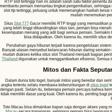
RTP slot tertinggi hari ini adalah salah satu faktor penen
membantu pemain memantau tingkat pengembalian, sehingg
slot rtp tertinggi, peluang untuk memenangkan hadiah besar
mudah menemukan perm
Situs
Slot 777
Gacor memiliki RTP tinggi yang memastikan 
yang lebih tinggi dibandingkan situs lain, pemain bisa mera
kesempatan menang yang adil bagi semua pemain. Semakin t
bisa didapatkan. Oleh karena itu, memilih situs 
Perubahan gaya hiburan terjadi karena pengelolaan sistem di
Banyak ulasan menyebut kelancaran hiburan daring semakin nya
mudah diakses ketika situs slot Thailand menjadi bagian penti
Thailand
digunakan untuk menggambarkan efisiensi. Semua it
Mitos dan Fakta Seputar
Dalam dunia toto togel, banyak mitos yang beredar dan ser
angka tertentu selalu membawa keberuntungan di
situs togel
te
dengan pasti. Selain itu, beberapa pemain percaya bahwa ber
tidak memiliki dasar yang kuat. Oleh karena itu, penting bagi
Toto Macau bisa dimainkan kapan saja dengan akses yang mu
Macau
secara transparan, sehingga pemain bisa langsung m