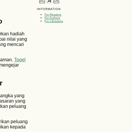
INFORMATION
For Readers
For Authors
o
For Librarians
arkan hadiah
ai nilai yang
ang mencari
t aman.
Togel
 mengejar
r
h angka yang
pasaran yang
tkan peluang
erikan peluang
rikan kepada