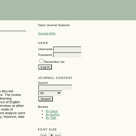
Open Journal Systems
Journal Help
USER
Username
Password
Remember me
JOURNAL CONTENT
Search
 discrete
ies. The review
learning
nce of English
erviews at either
Browse
e made of
By Issue
ent analysis were
By Author
gy; however, data
By Title
FONT SIZE