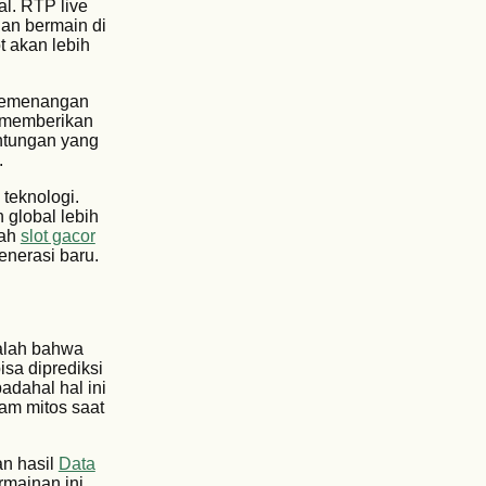
l. RTP live
an bermain di
t akan lebih
 kemenangan
r memberikan
ntungan yang
.
 teknologi.
 global lebih
lah
slot gacor
nerasi baru.
dalah bahwa
isa diprediksi
adahal hal ini
lam mitos saat
an hasil
Data
rmainan ini