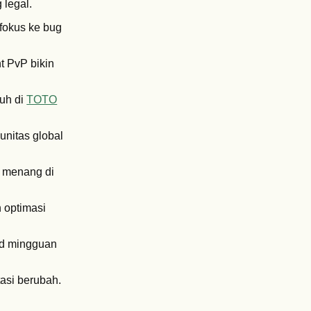
 legal.
 fokus ke bug
t PvP bikin
puh di
TOTO
unitas global
u menang di
h optimasi
rd mingguan
tasi berubah.