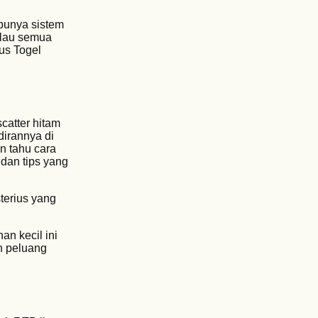
 punya sistem
alau semua
us Togel
catter hitam
irannya di
n tahu cara
dan tips yang
terius yang
n kecil ini
n peluang