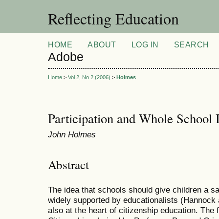
Reflecting Education
HOME
ABOUT
LOG IN
SEARCH
Adobe
Home
>
Vol 2, No 2 (2006)
>
Holmes
Participation and Whole School
John Holmes
Abstract
The idea that schools should give children a sa
widely supported by educationalists (Hannock a
also at the heart of citizenship education. The 