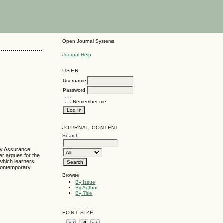
Open Journal Systems
Journal Help
USER
Username
Password
Remember me
JOURNAL CONTENT
Search
ity Assurance
er argues for the
 which learners
n contemporary
Browse
By Issue
By Author
By Title
FONT SIZE