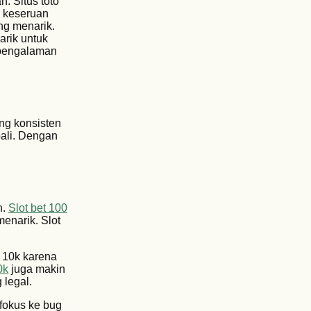
. Situs toto
h keseruan
ng menarik.
arik untuk
 pengalaman
ng konsisten
ali. Dengan
n.
Slot bet 100
enarik. Slot
 10k karena
0k
juga makin
 legal.
 fokus ke bug