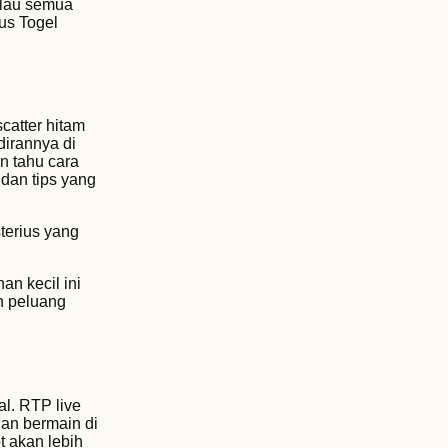
alau semua
us Togel
catter hitam
irannya di
n tahu cara
dan tips yang
terius yang
n kecil ini
n peluang
l. RTP live
an bermain di
t akan lebih