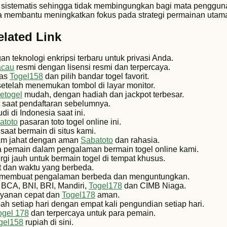
 sistematis sehingga tidak membingungkan bagi mata penggun
ja membantu meningkatkan fokus pada strategi permainan utam
elated Link
n teknologi enkripsi terbaru untuk privasi Anda.
acau
resmi dengan lisensi resmi dan terpercaya.
tas
Togel158
dan pilih bandar togel favorit.
etelah menemukan tombol di layar monitor.
etogel
mudah, dengan hadiah dan jackpot terbesar.
 saat pendaftaran sebelumnya.
di di Indonesia saat ini.
atoto
pasaran toto togel online ini.
saat bermain di situs kami.
gram jahat dengan aman
Sabatoto
dan rahasia.
pemain dalam pengalaman bermain togel online kami.
rgi jauh untuk bermain togel di tempat khusus.
t dan waktu yang berbeda.
membuat pengalaman berbeda dan menguntungkan.
i BCA, BNI, BRI, Mandiri,
Togel178
dan CIMB Niaga.
layanan cepat dan
Togel178
aman.
h setiap hari dengan empat kali pengundian setiap hari.
ogel 178
dan terpercaya untuk para pemain.
gel158
rupiah di sini.