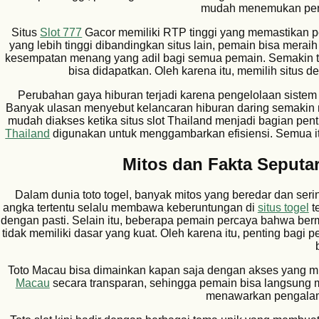
mudah menemukan perm
Situs
Slot 777
Gacor memiliki RTP tinggi yang memastikan 
yang lebih tinggi dibandingkan situs lain, pemain bisa mera
kesempatan menang yang adil bagi semua pemain. Semakin t
bisa didapatkan. Oleh karena itu, memilih situs 
Perubahan gaya hiburan terjadi karena pengelolaan sistem di
Banyak ulasan menyebut kelancaran hiburan daring semakin nya
mudah diakses ketika situs slot Thailand menjadi bagian penti
Thailand
digunakan untuk menggambarkan efisiensi. Semua it
Mitos dan Fakta Seputar
Dalam dunia toto togel, banyak mitos yang beredar dan ser
angka tertentu selalu membawa keberuntungan di
situs togel
te
dengan pasti. Selain itu, beberapa pemain percaya bahwa ber
tidak memiliki dasar yang kuat. Oleh karena itu, penting bagi
Toto Macau bisa dimainkan kapan saja dengan akses yang mu
Macau
secara transparan, sehingga pemain bisa langsung m
menawarkan pengala