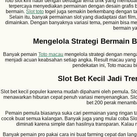
Toto slot kini hadir dengan berbagai tema unik yang membu
terpercaya menyediakan permainan dengan desain grafis be
bermain.
Slot toto
togel juga semakin berkembang dengan ta
Selain itu, banyak permainan slot yang diadaptasi dari fi
dimainkan. Dengan banyaknya variasi tema, pemain bisa m
bermain y
Mengelola Strategi Bermain 
Banyak pemain
Toto macau
mengelola strategi dengan meng
menjadi acuan keabsahan setiap angka. Result macau yang
pendekatan ini, Toto macau b
Slot Bet Kecil Jadi Tr
Slot bet kecil populer karena mudah dipahami oleh pemula. S
menawarkan hiburan cepat penuh variasi menyenangkan. Slot
bet 200 perak menamba
Pemain pemula biasanya suka cari permainan yang ringan ta
cocok buat semua kalangan. Banyak juga yang mulai coba Slot 
diminati karena simple dan hasilnya transparan. Kalau 
Banyak pemain pro pakai cara ini buat farming cepat dan lan