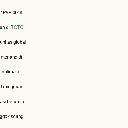
t PvP bikin
puh di
TOTO
unitas global
u menang di
h optimasi
rd mingguan
tasi berubah.
Nggak sering