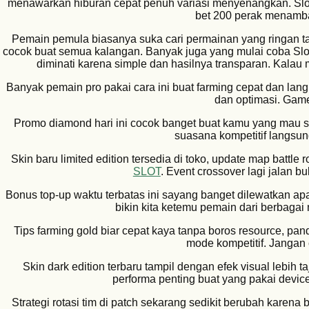
menawarkan hiburan cepat penuh variasi menyenangkan. Slot
bet 200 perak menamba
Pemain pemula biasanya suka cari permainan yang ringan ta
cocok buat semua kalangan. Banyak juga yang mulai coba Slot 
diminati karena simple dan hasilnya transparan. Kalau 
Banyak pemain pro pakai cara ini buat farming cepat dan lan
dan optimasi. Game 
Promo diamond hari ini cocok banget buat kamu yang mau s
suasana kompetitif langsun
Skin baru limited edition tersedia di toko, update map battle
SLOT
. Event crossover lagi jalan bu
Bonus top-up waktu terbatas ini sayang banget dilewatkan ap
bikin kita ketemu pemain dari berbaga
Tips farming gold biar cepat kaya tanpa boros resource, pa
mode kompetitif. Jangan
Skin dark edition terbaru tampil dengan efek visual lebih t
performa penting buat yang pakai devic
Strategi rotasi tim di patch sekarang sedikit berubah karen