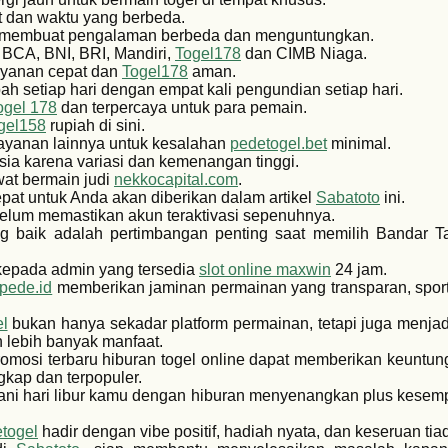
t dan waktu yang berbeda.
membuat pengalaman berbeda dan menguntungkan.
i BCA, BNI, BRI, Mandiri,
Togel178
dan CIMB Niaga.
layanan cepat dan
Togel178
aman.
h setiap hari dengan empat kali pengundian setiap hari.
ogel 178
dan terpercaya untuk para pemain.
gel158
rupiah di sini.
ayanan lainnya untuk kesalahan
pedetogel.bet
minimal.
ia karena variasi dan kemenangan tinggi.
at bermain judi
nekkocapital.com
.
pat untuk Anda akan diberikan dalam artikel
Sabatoto
ini.
belum memastikan akun teraktivasi sepenuhnya.
 baik adalah pertimbangan penting saat memilih Bandar T
 kepada admin yang tersedia
slot online maxwin
24 jam.
lpede.id
memberikan jaminan permainan yang transparan, sporti
l
bukan hanya sekadar platform permainan, tetapi juga menjad
 lebih banyak manfaat.
 promosi terbaru hiburan togel online dapat memberikan keunt
gkap dan terpopuler.
ani hari libur kamu dengan hiburan menyenangkan plus kese
togel
hadir dengan vibe positif, hadiah nyata, dan keseruan tiad