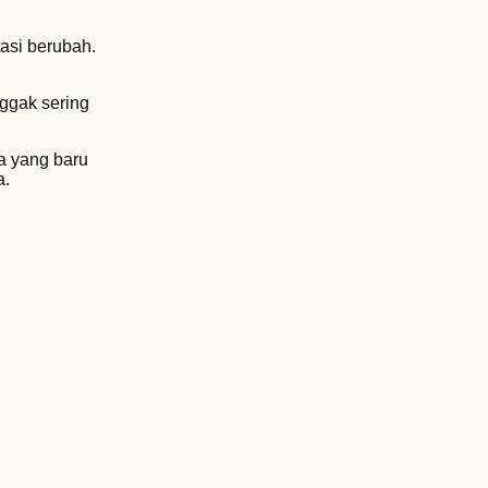
tasi berubah.
Nggak sering
a yang baru
a.