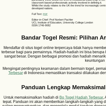
classroom based professionals actively involved in defining it.
Whilst the study relates to the UK the trend for increasingly centr
developed nations.
Full Text:
PDF
Editor-in-Chief: Prof Norbert Pachler
UCL Institute of Education, University College London
ISSN 1746-9082
Bandar Togel Resmi: Pilihan 
Mendaftar di situs togel online terpercaya tidak hanya memb
terbesar bagi para pemainnya. Hadiah-hadiah ini bisa berupa 
sangat besar. Dengan berbagai promosi dan hadiah menarik
keuntungan l
Mengingat pentingnya keamanan dalam bermain togel, pemai
Terbesar
di Indonesia memastikan transaksi dilakukan d
Panduan Lengkap Memaksimalka
Untuk memaksimalkan hadiah di
Bo Togel Hadiah Terbesar
,
tepat. Panduan ini akan memberikan langkah-langkah yang d
paling menguntungkan, dan mengelola modal taruhan dengan