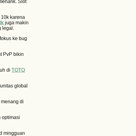
enarik. Slot
 10k karena
0k
juga makin
 legal.
 fokus ke bug
t PvP bikin
puh di
TOTO
unitas global
u menang di
h optimasi
rd mingguan