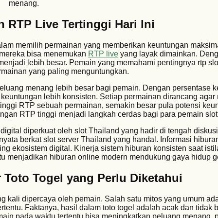
menang.
 RTP Live Tertinggi Hari Ini
tu dalam memilih permainan yang memberikan keuntungan maksima
a mereka bisa menemukan
RTP live
yang layak dimainkan. Deng
 menjadi lebih besar. Pemain yang memahami pentingnya rtp slo
ainan yang paling menguntungkan.
peluang menang lebih besar bagi pemain. Dengan persentase
ih keuntungan lebih konsisten. Setiap permainan dirancang aga
inggi RTP sebuah permainan, semakin besar pula potensi keu
dengan RTP tinggi menjadi langkah cerdas bagi para pemain slot
gital diperkuat oleh slot Thailand yang hadir di tengah diskusi
ta berkat slot server Thailand yang handal. Informasi hiburan
ng ekosistem digital. Kinerja sistem hiburan konsisten saat isti
u menjadikan hiburan online modern mendukung gaya hidup ge
 Toto Togel yang Perlu Diketahui
ing kali dipercaya oleh pemain. Salah satu mitos yang umum a
rtentu. Faktanya, hasil dalam toto togel adalah acak dan tidak b
main pada waktu tertentu bisa meningkatkan peluang menang, p