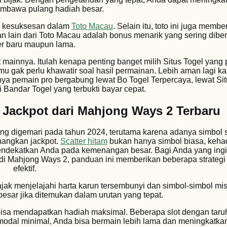
mbawa pulang hadiah besar.
i kesuksesan dalam
Toto Macau
. Selain itu, toto ini juga memb
n lain dari Toto Macau adalah bonus menarik yang sering dibe
 baru maupun lama.
 mainnya. Itulah kenapa penting banget milih Situs Togel yang
mu gak perlu khawatir soal hasil permainan. Lebih aman lagi k
nya pemain pro bergabung lewat Bo Togel Terpercaya, lewat Sit
 Bandar Togel yang terbukti bayar cepat.
n Jackpot dari Mahjong Ways 2 Terbaru
ng digemari pada tahun 2024, terutama karena adanya simbol s
angkan jackpot.
Scatter hitam
bukan hanya simbol biasa, kehad
ndekatkan Anda pada kemenangan besar. Bagi Anda yang ingi
di Mahjong Ways 2, panduan ini memberikan beberapa strategi 
efektif.
jak menjelajahi harta karun tersembunyi dan simbol-simbol mis
ar jika ditemukan dalam urutan yang tepat.
isa mendapatkan hadiah maksimal. Beberapa slot dengan taruha
dal minimal, Anda bisa bermain lebih lama dan meningkatka