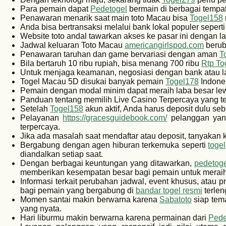
Para pemain dapat
Pedetogel
bermain di berbagai tempa
Penawaran menarik saat main toto Macau bisa
Togel158
Anda bisa bertransaksi melalui bank lokal populer sepert
Website toto andal tawarkan akses ke pasar ini dengan 
Jadwal keluaran Toto Macau
americangirlspod.com
beruba
Penawaran taruhan dan game bervariasi dengan aman
T
Bila bertaruh 10 ribu rupiah, bisa menang 700 ribu
Rtp To
Untuk menjaga keamanan, negosiasi dengan bank atau l
Togel Macau 5D disukai banyak pemain
Togel178
Indones
Pemain dengan modal minim dapat meraih laba besar lew
Panduan tentang memilih Live Casino Terpercaya yang te
Setelah
Togel158
akun aktif, Anda harus deposit dulu se
Pelayanan
https://gracesguidebook.com/
pelanggan yang
terpercaya.
Jika ada masalah saat mendaftar atau deposit, tanyakan
Bergabung dengan agen hiburan terkemuka seperti
toge
diandalkan setiap saat.
Dengan berbagai keuntungan yang ditawarkan,
pedetoge
memberikan kesempatan besar bagi pemain untuk meraih
Informasi terkait perubahan jadwal, event khusus, atau
bagi pemain yang bergabung di
bandar togel resmi
terlen
Momen santai makin berwarna karena
Sabatoto
siap tem
yang nyata.
Hari liburmu makin berwarna karena permainan dari
Pede