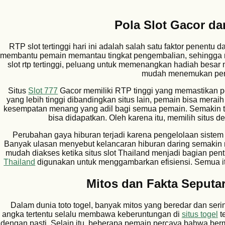
Pola Slot Gacor dan
RTP slot tertinggi hari ini adalah salah satu faktor penen
membantu pemain memantau tingkat pengembalian, sehingg
slot rtp tertinggi, peluang untuk memenangkan hadiah besar
mudah menemukan perm
Situs
Slot 777
Gacor memiliki RTP tinggi yang memastikan 
yang lebih tinggi dibandingkan situs lain, pemain bisa mera
kesempatan menang yang adil bagi semua pemain. Semakin t
bisa didapatkan. Oleh karena itu, memilih situs 
Perubahan gaya hiburan terjadi karena pengelolaan sistem di
Banyak ulasan menyebut kelancaran hiburan daring semakin nya
mudah diakses ketika situs slot Thailand menjadi bagian penti
Thailand
digunakan untuk menggambarkan efisiensi. Semua it
Mitos dan Fakta Seputar
Dalam dunia toto togel, banyak mitos yang beredar dan ser
angka tertentu selalu membawa keberuntungan di
situs togel
te
dengan pasti. Selain itu, beberapa pemain percaya bahwa ber