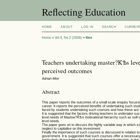
Reflecting Education
HOME
ABOUT
LOG IN
SEARCH
CURREN
Home
>
Vol 4, No 2 (2008)
>
Mee
Teachers undertaking master?ǨѢs level
perceived outcomes
Adrian Mee
Abstract
This paper reports the outcomes of a small scale enquiry focussi
career. It reports the perceived benefits of undertaking such stu
faced by students undertaking such courses and how these are b
It is suggested that the factors driving teachers to undertake s
level needs of Maslow?ǨѢs motivational hierarchy such as self-ac
level needs.
The paper goes on to discuss the highly variable way in which sch
neglect to capitalise on this investment.
Finally the importance of such courses is discussed in relation t
government. It is suggested that such courses offer a necessar
particularly those below the level of institutional leadership, in 