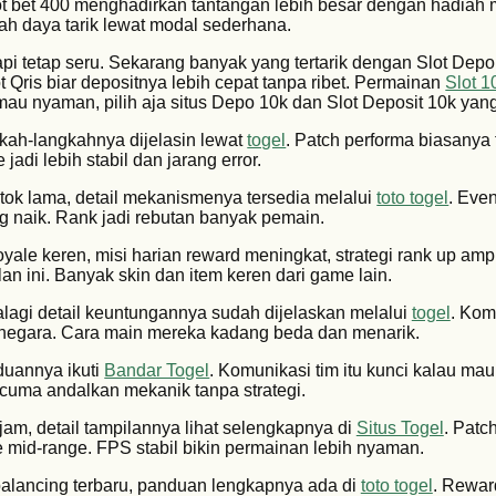
 bet 400 menghadirkan tantangan lebih besar dengan hadiah m
h daya tarik lewat modal sederhana.
pi tetap seru. Sekarang banyak yang tertarik dengan Slot Depo
Qris biar depositnya lebih cepat tanpa ribet. Permainan
Slot 1
mau nyaman, pilih aja situs Depo 10k dan Slot Deposit 10k yang
gkah-langkahnya dijelasin lewat
togel
. Patch performa biasanya
jadi lebih stabil dan jarang error.
tok lama, detail mekanismenya tersedia melalui
toto togel
. Even
g naik. Rank jadi rebutan banyak pemain.
 royale keren, misi harian reward meningkat, strategi rank up am
lan ini. Banyak skin dan item keren dari game lain.
alagi detail keuntungannya sudah dijelaskan melalui
togel
. Kom
i negara. Cara main mereka kadang beda dan menarik.
nduannya ikuti
Bandar Togel
. Komunikasi tim itu kunci kalau ma
 cuma andalkan mekanik tanpa strategi.
ajam, detail tampilannya lihat selengkapnya di
Situs Togel
. Patc
e mid-range. FPS stabil bikin permainan lebih nyaman.
a balancing terbaru, panduan lengkapnya ada di
toto togel
. Rewa