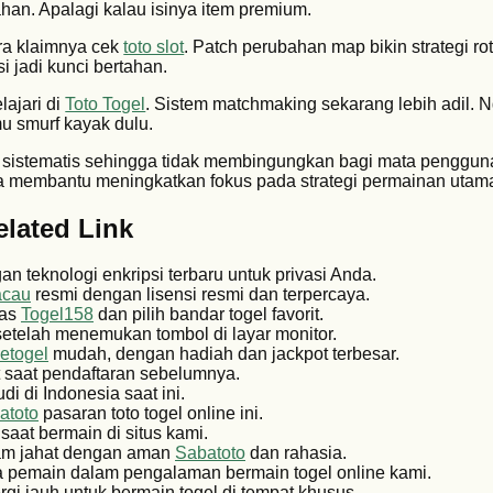
ahan. Apalagi kalau isinya item premium.
ra klaimnya cek
toto slot
. Patch perubahan map bikin strategi ro
i jadi kunci bertahan.
lajari di
Toto Togel
. Sistem matchmaking sekarang lebih adil. 
u smurf kayak dulu.
 sistematis sehingga tidak membingungkan bagi mata penggun
ja membantu meningkatkan fokus pada strategi permainan utam
elated Link
n teknologi enkripsi terbaru untuk privasi Anda.
acau
resmi dengan lisensi resmi dan terpercaya.
tas
Togel158
dan pilih bandar togel favorit.
etelah menemukan tombol di layar monitor.
etogel
mudah, dengan hadiah dan jackpot terbesar.
 saat pendaftaran sebelumnya.
di di Indonesia saat ini.
atoto
pasaran toto togel online ini.
saat bermain di situs kami.
gram jahat dengan aman
Sabatoto
dan rahasia.
pemain dalam pengalaman bermain togel online kami.
rgi jauh untuk bermain togel di tempat khusus.