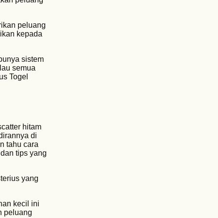
erikan peluang
rikan kepada
 punya sistem
alau semua
us Togel
catter hitam
irannya di
n tahu cara
dan tips yang
terius yang
n kecil ini
n peluang