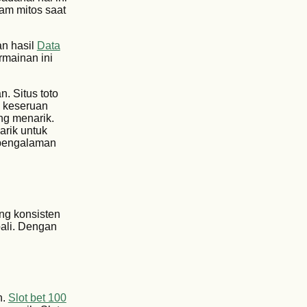
lam mitos saat
an hasil
Data
rmainan ini
. Situs toto
h keseruan
ng menarik.
arik untuk
 pengalaman
ng konsisten
ali. Dengan
n.
Slot bet 100