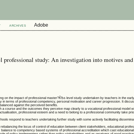
Adobe
T
ARCHIVES
 professional study: An investigation into motives and
ng on the impact of professional master?ǨѢs level study undertaken by teachers in the early
dy in terms of professional competency, personal motivation and career progression. It discu
alanced against the perceived benefits.
uch a course and the outcomes they perceive map clearly to a vocational professional model w
tualisation, professional esteem and a need to belong to a professional community take prio
ools respond to teachers undertaking further study with some actively facilitating disseminat
o rebalancing the locus of control of education between client stakeholders, educational profe
y balance to competency based systems of professional accreditation which cast educational
the role of policy implementers rather than policy stakeholders and as receivers of good practice