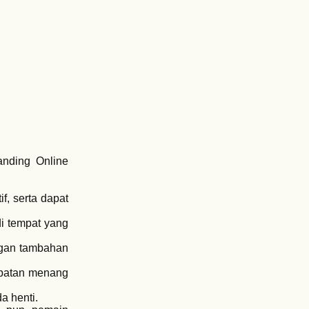
anding Online
f, serta dapat
i tempat yang
ungan tambahan
mpatan menang
a henti.