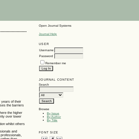
Open Journal Systems
Journal Help
USER
Username
Password
Remember me
JOURNAL CONTENT
Search
 years of their
sses the barriers
Browse
here the higher
By Issue
rity over lower
By Author
By Title
ion whilst others
ssionals and
FONT SIZE
 professionals,
 rather than