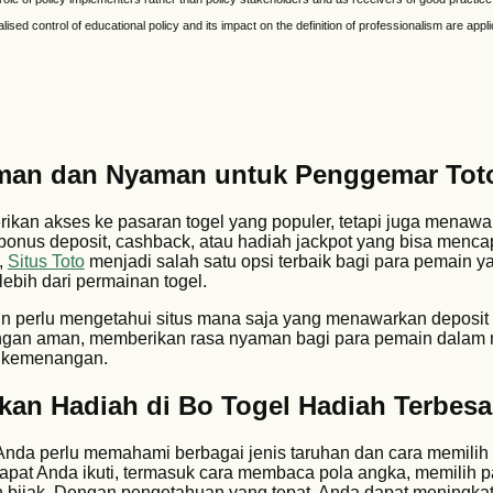
alised control of educational policy and its impact on the definition of professionalism are app
Aman dan Nyaman untuk Penggemar Tot
erikan akses ke pasaran togel yang populer, tetapi juga menaw
bonus deposit, cashback, atau hadiah jackpot yang bisa mencap
,
Situs Toto
menjadi salah satu opsi terbaik bagi para pemain y
ebih dari permainan togel.
n perlu mengetahui situs mana saja yang menawarkan deposi
engan aman, memberikan rasa nyaman bagi para pemain dalam
kemenangan.
n Hadiah di Bo Togel Hadiah Terbesa
 Anda perlu memahami berbagai jenis taruhan dan cara memili
apat Anda ikuti, termasuk cara membaca pola angka, memilih 
 bijak. Dengan pengetahuan yang tepat, Anda dapat meningka