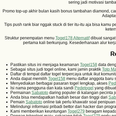
sering jadi motivasi tamb
Promo top-up akhir bulan kasih bonus tambahan diamond, ca
Adaptas
Tips push rank biar nggak stuck di tier itu-itu aja bisa kamu pe
ketem
Struktur penempatan menu
Togel178 Alternatif
dibuat sangat
pertama kali berkunjung. Kesederhanaan alur ker
R
Pastikan situs ini menjaga keamanan
Togel158
data denga
Sebagai situs judi togel online, kami jamin praktik
Toto M
Daftar di tempat daftar togel terpercaya untuk ikut komuni
Anda dapat memilih
Togel158
menu daftar anggota baru s
Menyediakan berbagai pasaran togel lengkap, akses
Ped
Isi nama pengguna dan kata sandi
Pedetogel
yang dibuat
Permainan
Sabatoto
daring populer di kalangan pecinta ju
Anda bisa mendapatkan hadiah besar dan tinggi dari
Sab
Pemain
Sabatoto
online tak perlu khawatir soal penipuan 
Melindungi informasi pribadi bettor dari hacker dan pro
Kami memberikan keuntungan
Togel279
beragam kepada 
Dengan teknologi maju, sekarang tidak
Togel279
perlu pe