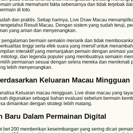
 pemain untuk memahami fakta sebenarnya dan tidak terjebak da
bermain di toto.
dah dan praktis. Setiap harinya, Live Draw Macau menampilk
engetahui Result Macau. Dengan sistem yang sudah teruji, pe
man yang aman dan menyenangkan.
at pengalaman bermain semakin menarik dan tidak membosankan
rkualitas tinggi serta efek suara yang imersif untuk menamba
mpilan interaktif yang memanjakan pemain dengan animasi ya
lm, mitologi, dan legenda populer yang membuatnya semakin men
emilih permainan sesuai dengan selera mereka dan menikmati
ang lebih menyenangkan.
Berdasarkan Keluaran Macau Mingguan
analisa Keluaran macau mingguan. Live draw macau yang taya
 sah digunakan sebagai bahan evaluasi sebelum bermain kemb
isa dimainkan dengan strategi lebih matang.
en Baru Dalam Permainan Digital
lot bet 200 memberikan keseimbangan yang sering dicari pemai