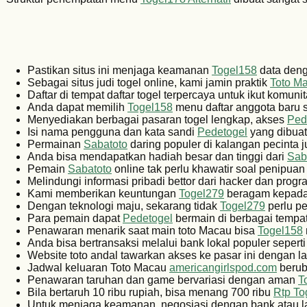
Pastikan situs ini menjaga keamanan
Togel158
data denga
Sebagai situs judi togel online, kami jamin praktik
Toto M
Daftar di tempat daftar togel terpercaya untuk ikut komuni
Anda dapat memilih
Togel158
menu daftar anggota baru s
Menyediakan berbagai pasaran togel lengkap, akses
Ped
Isi nama pengguna dan kata sandi
Pedetogel
yang dibuat
Permainan
Sabatoto
daring populer di kalangan pecinta ju
Anda bisa mendapatkan hadiah besar dan tinggi dari
Sab
Pemain
Sabatoto
online tak perlu khawatir soal penipuan 
Melindungi informasi pribadi bettor dari hacker dan pro
Kami memberikan keuntungan
Togel279
beragam kepada 
Dengan teknologi maju, sekarang tidak
Togel279
perlu pe
Para pemain dapat
Pedetogel
bermain di berbagai tempa
Penawaran menarik saat main toto Macau bisa
Togel158
Anda bisa bertransaksi melalui bank lokal populer sepert
Website toto andal tawarkan akses ke pasar ini dengan 
Jadwal keluaran Toto Macau
americangirlspod.com
beruba
Penawaran taruhan dan game bervariasi dengan aman
T
Bila bertaruh 10 ribu rupiah, bisa menang 700 ribu
Rtp To
Untuk menjaga keamanan, negosiasi dengan bank atau l