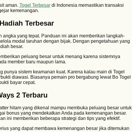
sit aman.
Togel Terbesar
di Indonesia memastikan transaksi
gejar kemenangan.
Hadiah Terbesar
ih angka yang tepat. Panduan ini akan memberikan langkah-
gelola modal taruhan dengan bijak. Dengan pengetahuan yang
diah besar.
a memberikan peluang besar untuk menang karena sistemnya
epada member baru maupun lama.
ang punya sistem keamanan kuat. Karena kalau main di Togel
rbukti diawasi. Biasanya pemain pro bergabung lewat Bo Togel
ukti bayar cepat.
Ways 2 Terbaru
catter hitam yang dikenal mampu membuka peluang besar untuk
agai bonus yang mendekatkan Anda pada kemenangan besar.
 ini memberikan beberapa strategi dan tips yang efektif.
sterius yang dapat membawa kemenangan besar jika ditemukan