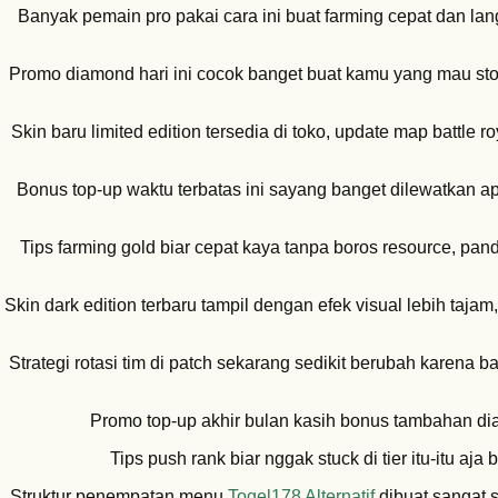
Banyak pemain pro pakai cara ini buat farming cepat dan la
Promo diamond hari ini cocok banget buat kamu yang mau sto
Skin baru limited edition tersedia di toko, update map battle 
Bonus top-up waktu terbatas ini sayang banget dilewatkan a
Tips farming gold biar cepat kaya tanpa boros resource, pan
Skin dark edition terbaru tampil dengan efek visual lebih tajam
Strategi rotasi tim di patch sekarang sedikit berubah karena 
Promo top-up akhir bulan kasih bonus tambahan di
Tips push rank biar nggak stuck di tier itu-itu aja
Struktur penempatan menu
Togel178 Alternatif
dibuat sangat 