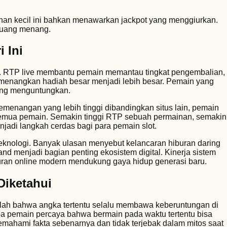
han kecil ini bahkan menawarkan jackpot yang menggiurkan.
luang menang.
 Ini
al. RTP live membantu pemain memantau tingkat pengembalian,
memenangkan hadiah besar menjadi lebih besar. Pemain yang
ing menguntungkan.
enangan yang lebih tinggi dibandingkan situs lain, pemain
semua pemain. Semakin tinggi RTP sebuah permainan, semakin
njadi langkah cerdas bagi para pemain slot.
i teknologi. Banyak ulasan menyebut kelancaran hiburan daring
and menjadi bagian penting ekosistem digital. Kinerja sistem
ran online modern mendukung gaya hidup generasi baru.
Diketahui
dalah bahwa angka tertentu selalu membawa keberuntungan di
erapa pemain percaya bahwa bermain pada waktu tertentu bisa
memahami fakta sebenarnya dan tidak terjebak dalam mitos saat