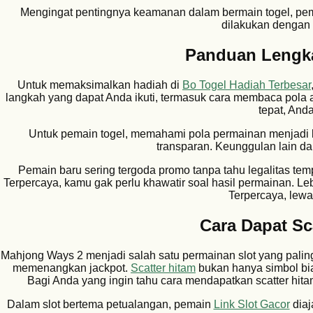
Mengingat pentingnya keamanan dalam bermain togel, pe
dilakukan dengan
Panduan Lengka
Untuk memaksimalkan hadiah di
Bo Togel Hadiah Terbesar
langkah yang dapat Anda ikuti, termasuk cara membaca pola
tepat, And
Untuk pemain togel, memahami pola permainan menjadi
transparan. Keunggulan lain d
Pemain baru sering tergoda promo tanpa tahu legalitas tem
Terpercaya, kamu gak perlu khawatir soal hasil permainan. L
Terpercaya, lewa
Cara Dapat Sc
Mahjong Ways 2 menjadi salah satu permainan slot yang pali
memenangkan jackpot.
Scatter hitam
bukan hanya simbol bi
Bagi Anda yang ingin tahu cara mendapatkan scatter hita
Dalam slot bertema petualangan, pemain
Link Slot Gacor
diaj