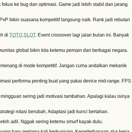
 fokus ke bug dan optimasi. Game jadi lebih stabil dan jarang
 PvP bikin suasana kompetitif langsung naik. Rank jadi rebutan
uh di
TOTO SLOT
. Event crossover lagi jalan bulan ini. Banyak
munitas global bikin kita ketemu pemain dari berbagai negara.
au menang di mode kompetitif. Jangan cuma andalkan mekanik
timasi performa penting buat yang pakai device mid-range. FPS
mingguan sering jadi motivasi tambahan. Apalagi kalau isinya
trategi rotasi berubah. Adaptasi jadi kunci bertahan.
ebih adil. Nggak sering ketemu smurf kayak dulu.
yang baru pertama kali berkunjung. Kesederhanaan alur kerja