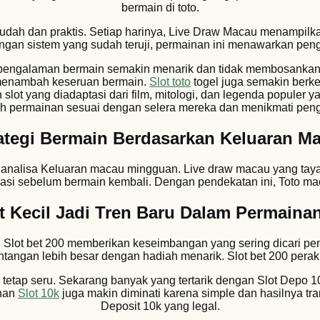
bermain di toto.
dah dan praktis. Setiap harinya, Live Draw Macau menampilk
ngan sistem yang sudah teruji, permainan ini menawarkan p
t pengalaman bermain semakin menarik dan tidak membosankan
uk menambah keseruan bermain.
Slot toto
togel juga semakin berk
 slot yang diadaptasi dari film, mitologi, dan legenda popul
lih permainan sesuai dengan selera mereka dan menikmati pe
ategi Bermain Berdasarkan Keluaran 
analisa Keluaran macau mingguan. Live draw macau yang taya
i sebelum bermain kembali. Dengan pendekatan ini, Toto mac
t Kecil Jadi Tren Baru Dalam Permainan
. Slot bet 200 memberikan keseimbangan yang sering dicari p
tangan lebih besar dengan hadiah menarik. Slot bet 200 pera
 tetap seru. Sekarang banyak yang tertarik dengan Slot Depo 
inan
Slot 10k
juga makin diminati karena simple dan hasilnya tr
Deposit 10k yang legal.