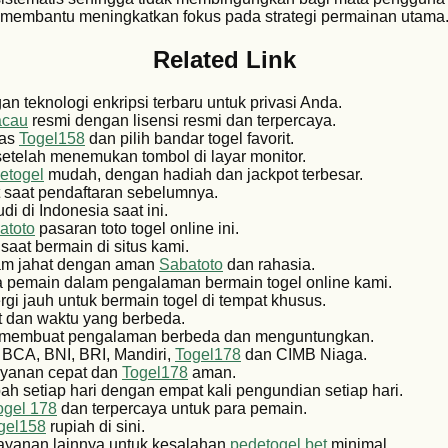
membantu meningkatkan fokus pada strategi permainan utama
Related Link
n teknologi enkripsi terbaru untuk privasi Anda.
acau
resmi dengan lisensi resmi dan terpercaya.
tas
Togel158
dan pilih bandar togel favorit.
etelah menemukan tombol di layar monitor.
etogel
mudah, dengan hadiah dan jackpot terbesar.
 saat pendaftaran sebelumnya.
di di Indonesia saat ini.
atoto
pasaran toto togel online ini.
saat bermain di situs kami.
gram jahat dengan aman
Sabatoto
dan rahasia.
pemain dalam pengalaman bermain togel online kami.
rgi jauh untuk bermain togel di tempat khusus.
t dan waktu yang berbeda.
membuat pengalaman berbeda dan menguntungkan.
i BCA, BNI, BRI, Mandiri,
Togel178
dan CIMB Niaga.
layanan cepat dan
Togel178
aman.
h setiap hari dengan empat kali pengundian setiap hari.
ogel 178
dan terpercaya untuk para pemain.
gel158
rupiah di sini.
ayanan lainnya untuk kesalahan
pedetogel.bet
minimal.