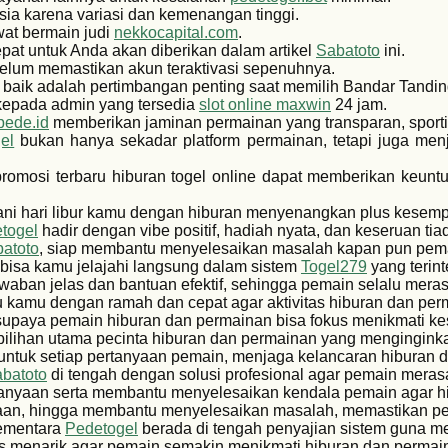
ia karena variasi dan kemenangan tinggi.
at bermain judi
nekkocapital.com
.
pat untuk Anda akan diberikan dalam artikel
Sabatoto
ini.
belum memastikan akun teraktivasi sepenuhnya.
baik adalah pertimbangan penting saat memilih Bandar Tanding
 kepada admin yang tersedia
slot online maxwin
24 jam.
pede.id
memberikan jaminan permainan yang transparan, sportif,
el
bukan hanya sekadar platform permainan, tetapi juga me
u promosi terbaru hiburan togel online dapat memberikan ke
ani hari libur kamu dengan hiburan menyenangkan plus kesem
togel
hadir dengan vibe positif, hadiah nyata, dan keseruan tiad
atoto
, siap membantu menyelesaikan masalah kapan pun pe
bisa kamu jelajahi langsung dalam sistem
Togel279
yang terint
waban jelas dan bantuan efektif, sehingga pemain selalu mer
amu dengan ramah dan cepat agar aktivitas hiburan dan perma
 supaya pemain hiburan dan permainan bisa fokus menikmati k
pilihan utama pecinta hiburan dan permainan yang menginginka
untuk setiap pertanyaan pemain, menjaga kelancaran hiburan 
batoto
di tengah dengan solusi profesional agar pemain merasa
anyaan serta membantu menyelesaikan kendala pemain agar hib
aan, hingga membantu menyelesaikan masalah, memastikan p
sementara
Pedetogel
berada di tengah penyajian sistem guna 
 menarik agar pemain semakin menikmati hiburan dan permai