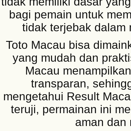
tidak memiliki dasar yang
bagi pemain untuk mem
tidak terjebak dalam 
Toto Macau bisa dimain
yang mudah dan praktis
Macau menampilkan
transparan, sehing
mengetahui Result Maca
teruji, permainan ini
aman dan 