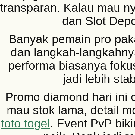
transparan. Kalau mau ny
dan Slot Depo
Banyak pemain pro pakai
dan langkah-langkahnya
performa biasanya foku
jadi lebih sta
Promo diamond hari ini
mau stok lama, detail m
toto togel
. Event PvP bik