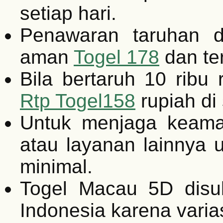
setiap hari.
Penawaran taruhan d
aman
Togel 178
dan te
Bila bertaruh 10 ribu
Rtp Togel158
rupiah di 
Untuk menjaga keama
atau layanan lainnya
minimal.
Togel Macau 5D dis
Indonesia karena varia