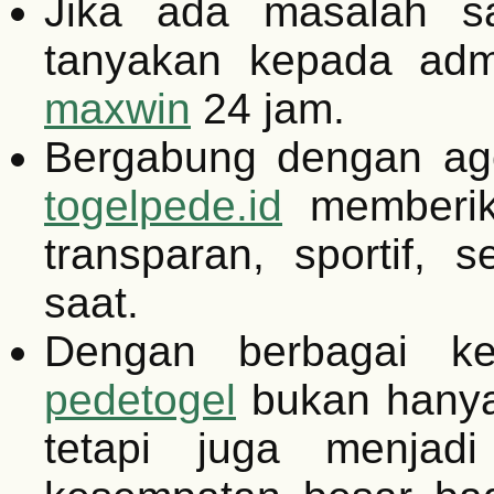
Jika ada masalah sa
tanyakan kepada adm
maxwin
24 jam.
Bergabung dengan age
togelpede.id
memberik
transparan, sportif, 
saat.
Dengan berbagai ke
pedetogel
bukan hanya
tetapi juga menjad