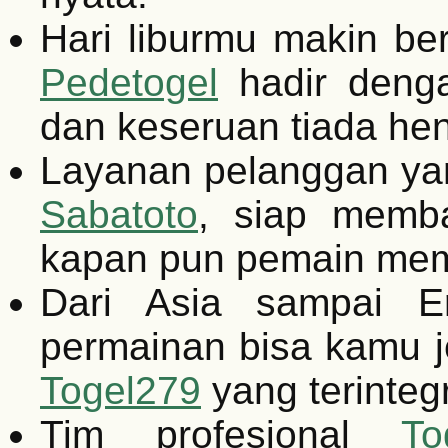
Hari liburmu makin be
Pedetogel
hadir dengan
dan keseruan tiada hen
Layanan pelanggan yang
Sabatoto
, siap memb
kapan pun pemain me
Dari Asia sampai E
permainan bisa kamu j
Togel279
yang terintegr
Tim profesional
To