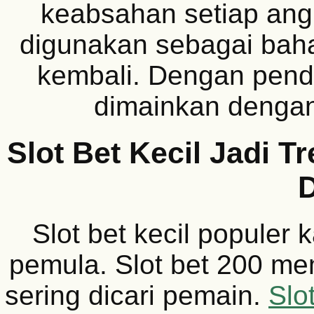
keabsahan setiap ang
digunakan sebagai bah
kembali. Dengan pende
dimainkan dengan 
Slot Bet Kecil Jadi 
D
Slot bet kecil populer
pemula. Slot bet 200 m
sering dicari pemain.
Slo