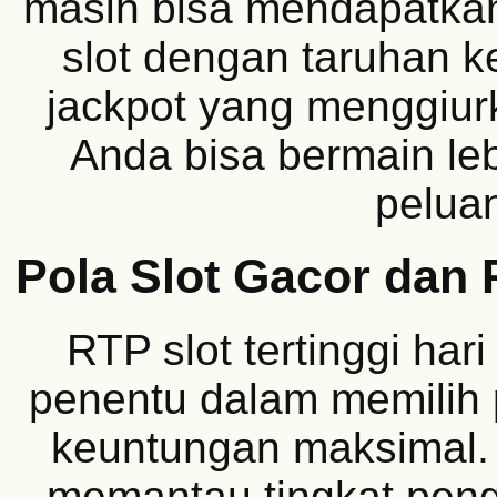
masih bisa mendapatka
slot dengan taruhan k
jackpot yang menggiur
Anda bisa bermain le
pelua
Pola Slot Gacor dan R
RTP slot tertinggi hari
penentu dalam memilih
keuntungan maksimal.
memantau tingkat pen