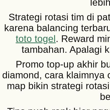
lebi
Strategi rotasi tim di p
karena balancing terbar
toto togel
. Reward min
tambahan. Apalagi k
Promo top-up akhir b
diamond, cara klaimnya
map bikin strategi rotas
be