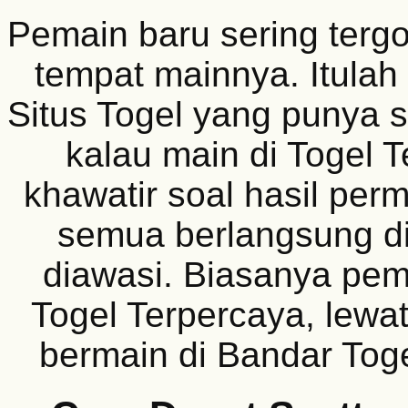
Pemain baru sering tergo
tempat mainnya. Itulah
Situs Togel yang punya 
kalau main di Togel 
khawatir soal hasil per
semua berlangsung d
diawasi. Biasanya pem
Togel Terpercaya, lewat
bermain di Bandar Toge