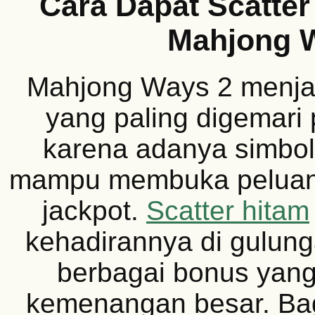
Cara Dapat Scatter
Mahjong W
Mahjong Ways 2 menjad
yang paling digemari
karena adanya simbol 
mampu membuka peluan
jackpot.
Scatter hitam
kehadirannya di gulun
berbagai bonus yan
kemenangan besar. Bag