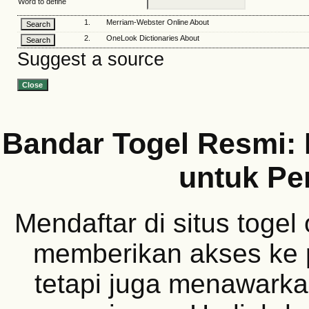
Word to define
1.
Merriam-Webster Online About
2.
OneLook Dictionaries About
Suggest a source
Bandar Togel Resmi:
untuk Pe
Mendaftar di situs togel
memberikan akses ke p
tetapi juga menawarka