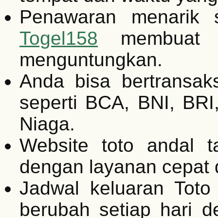
Penawaran menarik 
Togel158
membuat p
menguntungkan.
Anda bisa bertransaks
seperti BCA, BNI, BRI
Niaga.
Website toto andal 
dengan layanan cepat
Jadwal keluaran Tot
berubah setiap hari 