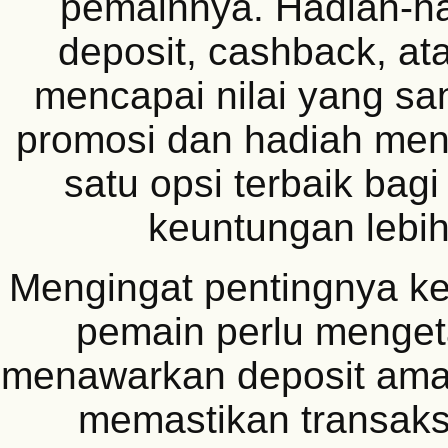
pemainnya. Hadiah-ha
deposit, cashback, at
mencapai nilai yang sa
promosi dan hadiah men
satu opsi terbaik bag
keuntungan lebih
Mengingat pentingnya k
pemain perlu menget
menawarkan deposit am
memastikan transaks