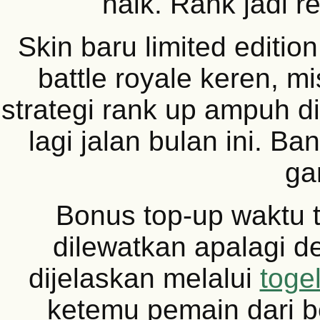
naik. Rank jadi 
Skin baru limited editio
battle royale keren, m
strategi rank up ampuh d
lagi jalan bulan ini. Ba
ga
Bonus top-up waktu t
dilewatkan apalagi d
dijelaskan melalui
toge
ketemu pemain dari b