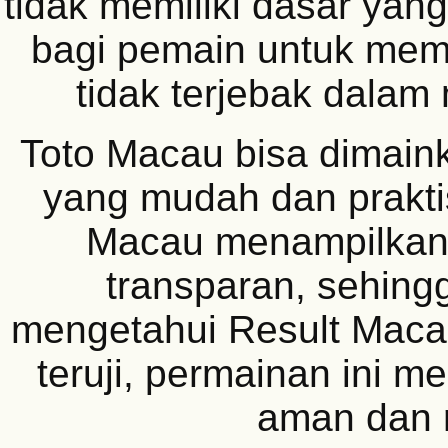
tidak memiliki dasar yang
bagi pemain untuk mem
tidak terjebak dalam 
Toto Macau bisa dimain
yang mudah dan praktis
Macau menampilkan
transparan, sehing
mengetahui Result Maca
teruji, permainan ini
aman dan 