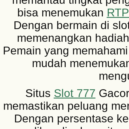
bisa menemukan
RTP 
Dengan bermain di slot 
memenangkan hadiah b
Pemain yang memahami pe
mudah menemukan 
mengu
Situs
Slot 777
Gacor 
memastikan peluang men
Dengan persentase ke