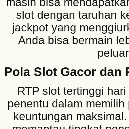
masih bisa mendapatka
slot dengan taruhan k
jackpot yang menggiur
Anda bisa bermain le
pelua
Pola Slot Gacor dan R
RTP slot tertinggi hari
penentu dalam memilih
keuntungan maksimal.
memantau tingkat pen