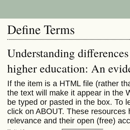
Define Terms
Understanding differences
higher education: An evid
If the item is a HTML file (rather 
the text will make it appear in th
be typed or pasted in the box. To 
click on ABOUT. These resources h
relevance and their open (free) acce