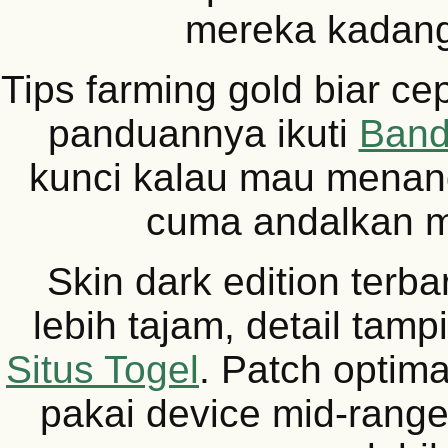
mereka kadang
Tips farming gold biar ce
panduannya ikuti
Band
kunci kalau mau menang
cuma andalkan me
Skin dark edition terba
lebih tajam, detail tamp
Situs Togel
. Patch optim
pakai device mid-range