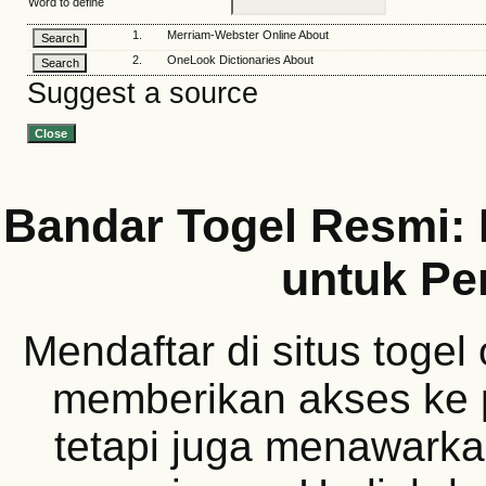
Word to define
1.
Merriam-Webster Online About
2.
OneLook Dictionaries About
Suggest a source
Bandar Togel Resmi:
untuk Pe
Mendaftar di situs togel
memberikan akses ke p
tetapi juga menawarka