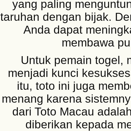
yang paling menguntu
taruhan dengan bijak. D
Anda dapat meningk
membawa pul
Untuk pemain togel,
menjadi kunci kesukse
itu, toto ini juga mem
menang karena sistemnya
dari Toto Macau adala
diberikan kepada m