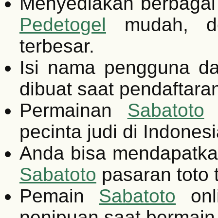
Menyediakan berbagai 
Pedetogel
mudah, de
terbesar.
Isi nama pengguna d
dibuat saat pendaftar
Permainan
Sabatoto
d
pecinta judi di Indonesi
Anda bisa mendapatkan
Sabatoto
pasaran toto t
Pemain
Sabatoto
onli
penipuan saat bermain 