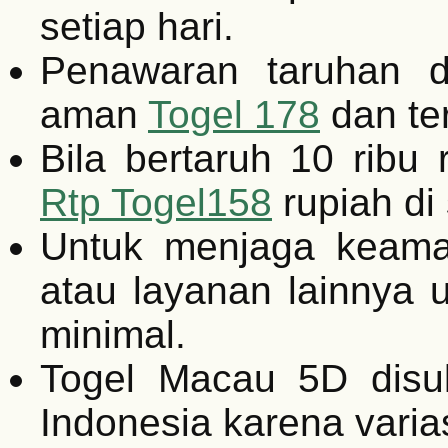
setiap hari.
Penawaran taruhan d
aman
Togel 178
dan te
Bila bertaruh 10 ribu
Rtp Togel158
rupiah di 
Untuk menjaga keama
atau layanan lainnya
minimal.
Togel Macau 5D dis
Indonesia karena varia