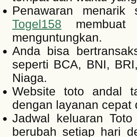
Penawaran menarik 
Togel158
membuat p
menguntungkan.
Anda bisa bertransaks
seperti BCA, BNI, BRI
Niaga.
Website toto andal 
dengan layanan cepat
Jadwal keluaran Tot
berubah setiap hari 