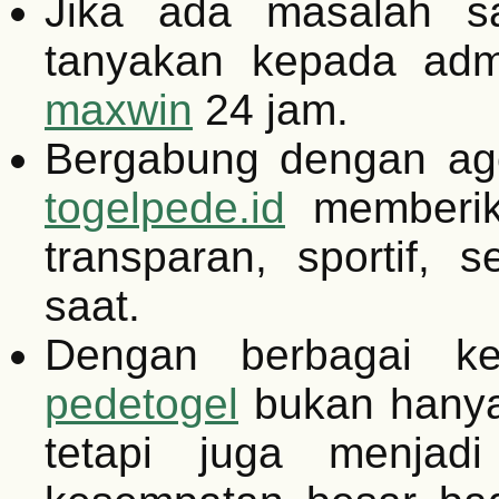
Jika ada masalah sa
tanyakan kepada adm
maxwin
24 jam.
Bergabung dengan age
togelpede.id
memberik
transparan, sportif, 
saat.
Dengan berbagai ke
pedetogel
bukan hanya
tetapi juga menjad