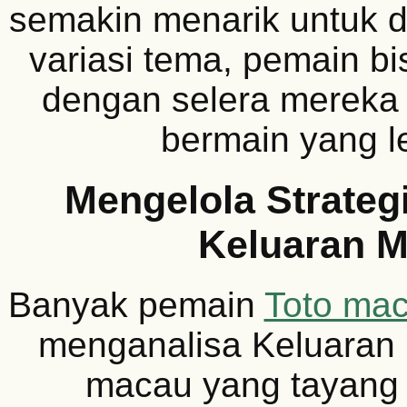
semakin menarik untuk 
variasi tema, pemain b
dengan selera mereka
bermain yang 
Mengelola Strateg
Keluaran 
Banyak pemain
Toto ma
menganalisa Keluaran
macau yang tayang 