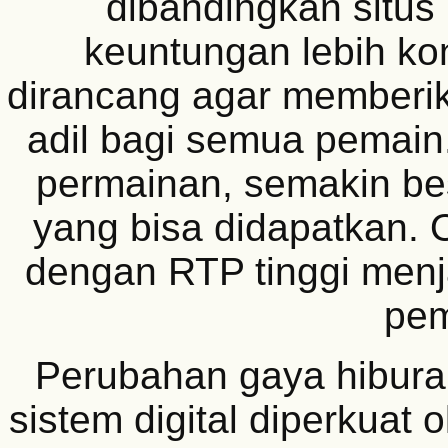
dibandingkan situs 
keuntungan lebih ko
dirancang agar member
adil bagi semua pemain
permainan, semakin be
yang bisa didapatkan. O
dengan RTP tinggi menj
pem
Perubahan gaya hiburan
sistem digital diperkuat o