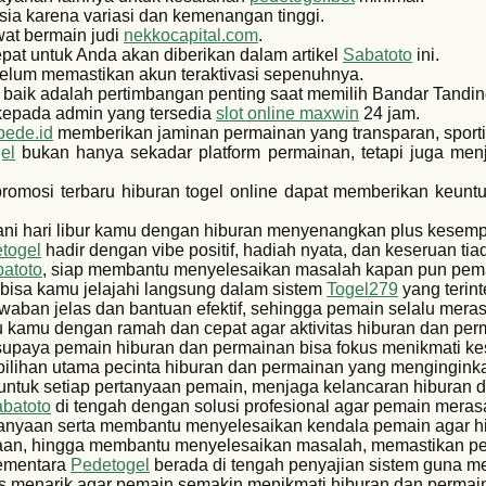
ia karena variasi dan kemenangan tinggi.
at bermain judi
nekkocapital.com
.
pat untuk Anda akan diberikan dalam artikel
Sabatoto
ini.
belum memastikan akun teraktivasi sepenuhnya.
baik adalah pertimbangan penting saat memilih Bandar Tanding
 kepada admin yang tersedia
slot online maxwin
24 jam.
pede.id
memberikan jaminan permainan yang transparan, sportif,
el
bukan hanya sekadar platform permainan, tetapi juga me
u promosi terbaru hiburan togel online dapat memberikan ke
ani hari libur kamu dengan hiburan menyenangkan plus kesem
togel
hadir dengan vibe positif, hadiah nyata, dan keseruan tiad
atoto
, siap membantu menyelesaikan masalah kapan pun pe
bisa kamu jelajahi langsung dalam sistem
Togel279
yang terint
waban jelas dan bantuan efektif, sehingga pemain selalu mer
amu dengan ramah dan cepat agar aktivitas hiburan dan perma
 supaya pemain hiburan dan permainan bisa fokus menikmati k
pilihan utama pecinta hiburan dan permainan yang menginginka
untuk setiap pertanyaan pemain, menjaga kelancaran hiburan 
batoto
di tengah dengan solusi profesional agar pemain merasa
anyaan serta membantu menyelesaikan kendala pemain agar hib
aan, hingga membantu menyelesaikan masalah, memastikan p
sementara
Pedetogel
berada di tengah penyajian sistem guna 
 menarik agar pemain semakin menikmati hiburan dan permai