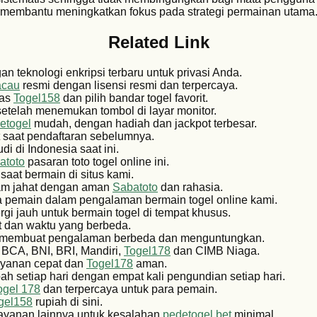
membantu meningkatkan fokus pada strategi permainan utama
Related Link
n teknologi enkripsi terbaru untuk privasi Anda.
acau
resmi dengan lisensi resmi dan terpercaya.
tas
Togel158
dan pilih bandar togel favorit.
etelah menemukan tombol di layar monitor.
etogel
mudah, dengan hadiah dan jackpot terbesar.
 saat pendaftaran sebelumnya.
di di Indonesia saat ini.
atoto
pasaran toto togel online ini.
saat bermain di situs kami.
gram jahat dengan aman
Sabatoto
dan rahasia.
pemain dalam pengalaman bermain togel online kami.
rgi jauh untuk bermain togel di tempat khusus.
t dan waktu yang berbeda.
membuat pengalaman berbeda dan menguntungkan.
i BCA, BNI, BRI, Mandiri,
Togel178
dan CIMB Niaga.
layanan cepat dan
Togel178
aman.
h setiap hari dengan empat kali pengundian setiap hari.
ogel 178
dan terpercaya untuk para pemain.
gel158
rupiah di sini.
ayanan lainnya untuk kesalahan
pedetogel.bet
minimal.