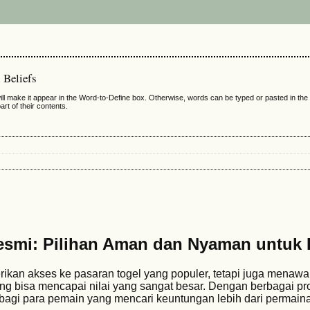
 Beliefs
xt will make it appear in the Word-to-Define box. Otherwise, words can be typed or pasted in
rt of their contents.
esmi: Pilihan Aman dan Nyaman untuk
erikan akses ke pasaran togel yang populer, tetapi juga menaw
ang bisa mencapai nilai yang sangat besar. Dengan berbagai p
 bagi para pemain yang mencari keuntungan lebih dari permaina