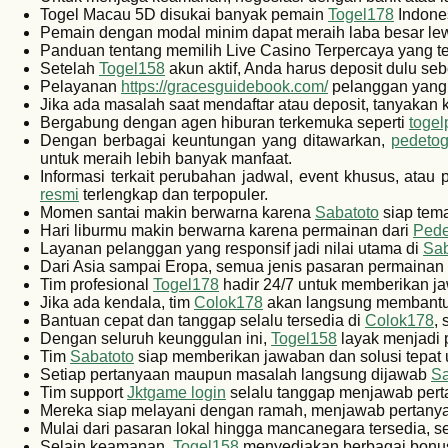
Togel Macau 5D disukai banyak pemain
Togel178
Indones
Pemain dengan modal minim dapat meraih laba besar lew
Panduan tentang memilih Live Casino Terpercaya yang te
Setelah
Togel158
akun aktif, Anda harus deposit dulu se
Pelayanan
https://gracesguidebook.com/
pelanggan yang 
Jika ada masalah saat mendaftar atau deposit, tanyakan
Bergabung dengan agen hiburan terkemuka seperti
togel
Dengan berbagai keuntungan yang ditawarkan,
pedetog
untuk meraih lebih banyak manfaat.
Informasi terkait perubahan jadwal, event khusus, ata
resmi
terlengkap dan terpopuler.
Momen santai makin berwarna karena
Sabatoto
siap tem
Hari liburmu makin berwarna karena permainan dari
Pede
Layanan pelanggan yang responsif jadi nilai utama di
Sab
Dari Asia sampai Eropa, semua jenis pasaran permainan 
Tim profesional
Togel178
hadir 24/7 untuk memberikan ja
Jika ada kendala, tim
Colok178
akan langsung membantu k
Bantuan cepat dan tanggap selalu tersedia di
Colok178
,
Dengan seluruh keunggulan ini,
Togel158
layak menjadi 
Tim
Sabatoto
siap memberikan jawaban dan solusi tepat 
Setiap pertanyaan maupun masalah langsung dijawab
Sa
Tim support
Jktgame login
selalu tanggap menjawab pert
Mereka siap melayani dengan ramah, menjawab pertany
Mulai dari pasaran lokal hingga mancanegara tersedia, 
Selain keamanan,
Togel158
menyediakan berbagai bonus