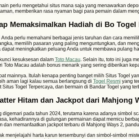
main perlu mengetahui situs mana saja yang menawarkan depo
 aman, memberikan rasa nyaman bagi para pemain dalam men
p Memaksimalkan Hadiah di Bo Togel 
, Anda perlu memahami berbagai jenis taruhan dan cara memil
 angka, memilih pasaran yang paling menguntungkan, dan men
a dapat meningkatkan peluang Anda untuk membawa pulang ha
 kunci kesuksesan dalam
Toto Macau
. Selain itu, toto ini jug
ari Toto Macau adalah bonus menarik yang sering diberikan k
pat mainnya. Itulah kenapa penting banget milih Situs Togel y
ebih aman lagi kalau semua berlangsung di
Togel Resmi
yang te
t Situs Togel Terpercaya, dan bermain di Bandar Togel yang terb
atter Hitam dan Jackpot dari Mahjong 
ng digemari pada tahun 2024, terutama karena adanya simbol s
asa, kehadirannya di gulungan permainan dapat memicu berb
m dan memanfaatkan jackpot terbaru di Mahjong Ways 2, panduan
ak menjelajahi harta karun tersembunyi dan simbol-simbol mi