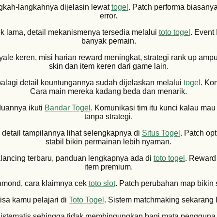
ngkah-langkahnya dijelasin lewat
togel
. Patch performa biasanya
error.
k lama, detail mekanismenya tersedia melalui
toto togel
. Event
banyak pemain.
royale keren, misi harian reward meningkat, strategi rank up amp
skin dan item keren dari game lain.
palagi detail keuntungannya sudah dijelaskan melalui
togel
. Ko
Cara main mereka kadang beda dan menarik.
duannya ikuti
Bandar Togel
. Komunikasi tim itu kunci kalau m
tanpa strategi.
, detail tampilannya lihat selengkapnya di
Situs Togel
. Patch op
stabil bikin permainan lebih nyaman.
balancing terbaru, panduan lengkapnya ada di
toto togel
. Reward 
item premium.
amond, cara klaimnya cek
toto slot
. Patch perubahan map bikin s
 bisa kamu pelajari di
Toto Togel
. Sistem matchmaking sekarang l
sistematis sehingga tidak membingungkan bagi mata pengguna 