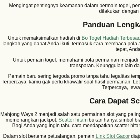
Mengingat pentingnya keamanan dalam bermain togel, pe
dilakukan dengan
Panduan Lengka
Untuk memaksimalkan hadiah di
Bo Togel Hadiah Terbesar
langkah yang dapat Anda ikuti, termasuk cara membaca pola
tepat, And
Untuk pemain togel, memahami pola permainan menjadi
transparan. Keunggulan lain d
Pemain baru sering tergoda promo tanpa tahu legalitas tem
Terpercaya, kamu gak perlu khawatir soal hasil permainan. L
Terpercaya, lewa
Cara Dapat Sc
Mahjong Ways 2 menjadi salah satu permainan slot yang pali
memenangkan jackpot.
Scatter hitam
bukan hanya simbol bi
Bagi Anda yang ingin tahu cara mendapatkan scatter hita
Dalam slot bertema petualangan, pemain
Link Slot Gacor
diaj