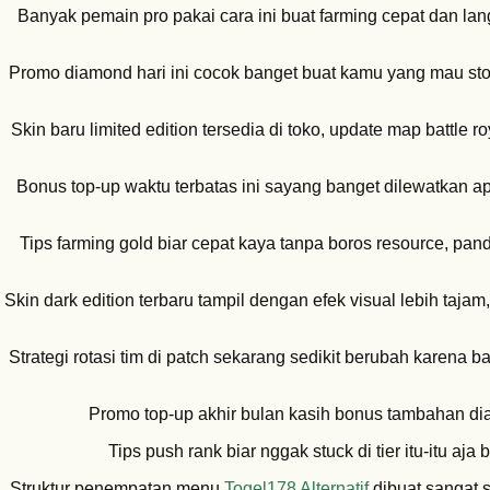
Banyak pemain pro pakai cara ini buat farming cepat dan la
Promo diamond hari ini cocok banget buat kamu yang mau sto
Skin baru limited edition tersedia di toko, update map battle 
Bonus top-up waktu terbatas ini sayang banget dilewatkan a
Tips farming gold biar cepat kaya tanpa boros resource, pan
Skin dark edition terbaru tampil dengan efek visual lebih tajam
Strategi rotasi tim di patch sekarang sedikit berubah karena 
Promo top-up akhir bulan kasih bonus tambahan di
Tips push rank biar nggak stuck di tier itu-itu aja
Struktur penempatan menu
Togel178 Alternatif
dibuat sangat 