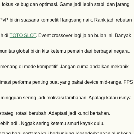
 fokus ke bug dan optimasi. Game jadi lebih stabil dan jarang
 PvP bikin suasana kompetitif langsung naik. Rank jadi rebutan
uh di
TOTO SLOT
. Event crossover lagi jalan bulan ini. Banyak
munitas global bikin kita ketemu pemain dari berbagai negara.
au menang di mode kompetitif. Jangan cuma andalkan mekanik
timasi performa penting buat yang pakai device mid-range. FPS
mingguan sering jadi motivasi tambahan. Apalagi kalau isinya
trategi rotasi berubah. Adaptasi jadi kunci bertahan.
ebih adil. Nggak sering ketemu smurf kayak dulu.
yang baru pertama kali berkunjung. Kesederhanaan alur kerja