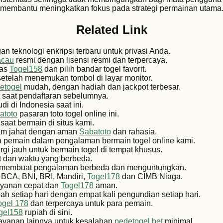
membantu meningkatkan fokus pada strategi permainan utama
Related Link
n teknologi enkripsi terbaru untuk privasi Anda.
acau
resmi dengan lisensi resmi dan terpercaya.
tas
Togel158
dan pilih bandar togel favorit.
etelah menemukan tombol di layar monitor.
etogel
mudah, dengan hadiah dan jackpot terbesar.
 saat pendaftaran sebelumnya.
di di Indonesia saat ini.
atoto
pasaran toto togel online ini.
saat bermain di situs kami.
gram jahat dengan aman
Sabatoto
dan rahasia.
pemain dalam pengalaman bermain togel online kami.
rgi jauh untuk bermain togel di tempat khusus.
t dan waktu yang berbeda.
membuat pengalaman berbeda dan menguntungkan.
i BCA, BNI, BRI, Mandiri,
Togel178
dan CIMB Niaga.
layanan cepat dan
Togel178
aman.
h setiap hari dengan empat kali pengundian setiap hari.
ogel 178
dan terpercaya untuk para pemain.
gel158
rupiah di sini.
ayanan lainnya untuk kesalahan
pedetogel.bet
minimal.