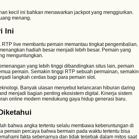
han kecil ini bahkan menawarkan jackpot yang menggiurkan.
luang menang.
 Ini
al. RTP live membantu pemain memantau tingkat pengembalian,
memenangkan hadiah besar menjadi lebih besar. Pemain yang
ing menguntungkan.
enangan yang lebih tinggi dibandingkan situs lain, pemain
semua pemain. Semakin tinggi RTP sebuah permainan, semakin
njadi langkah cerdas bagi para pemain slot.
i teknologi. Banyak ulasan menyebut kelancaran hiburan daring
and menjadi bagian penting ekosistem digital. Kinerja sistem
ran online modern mendukung gaya hidup generasi baru.
Diketahui
dalah bahwa angka tertentu selalu membawa keberuntungan di
erapa pemain percaya bahwa bermain pada waktu tertentu bisa
memahami fakta sebenarnya dan tidak terjebak dalam mitos saat