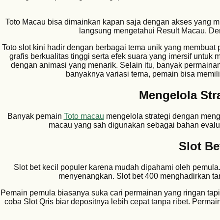
Toto Macau bisa dimainkan kapan saja dengan akses yang mu
langsung mengetahui Result Macau. De
Toto slot kini hadir dengan berbagai tema unik yang membua
grafis berkualitas tinggi serta efek suara yang imersif unt
dengan animasi yang menarik. Selain itu, banyak permainan
banyaknya variasi tema, pemain bisa memi
Mengelola Str
Banyak pemain
Toto macau
mengelola strategi dengan meng
macau yang sah digunakan sebagai bahan evaluas
Slot Be
Slot bet kecil populer karena mudah dipahami oleh pemula
menyenangkan. Slot bet 400 menghadirkan tan
Pemain pemula biasanya suka cari permainan yang ringan tapi
coba Slot Qris biar depositnya lebih cepat tanpa ribet. Perma