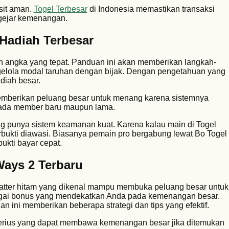
sit aman.
Togel Terbesar
di Indonesia memastikan transaksi
gejar kemenangan.
Hadiah Terbesar
ih angka yang tepat. Panduan ini akan memberikan langkah-
gelola modal taruhan dengan bijak. Dengan pengetahuan yang
diah besar.
a memberikan peluang besar untuk menang karena sistemnya
epada member baru maupun lama.
ang punya sistem keamanan kuat. Karena kalau main di Togel
rbukti diawasi. Biasanya pemain pro bergabung lewat Bo Togel
ukti bayar cepat.
Ways 2 Terbaru
catter hitam yang dikenal mampu membuka peluang besar untuk
agai bonus yang mendekatkan Anda pada kemenangan besar.
 ini memberikan beberapa strategi dan tips yang efektif.
sterius yang dapat membawa kemenangan besar jika ditemukan