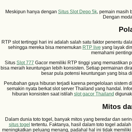
Meskipun hanya dengan
Situs Slot Depo 5k
, pemain masih 
Dengan modal
Pol
RTP slot tertinggi hari ini adalah salah satu faktor penen
sehingga mereka bisa menemukan
RTP live
yang layak dim
memahami pentingn
Situs
Slot 777
Gacor memiliki RTP tinggi yang memastikan p
bisa meraih keuntungan lebih konsisten. Setiap permainan 
besar pula potensi keuntungan yang bisa di
Perubahan gaya hiburan terjadi karena pengelolaan sistem dig
semakin nyata berkat slot server Thailand yang handal. Info
hiburan konsisten saat istilah
slot gacor Thailand
digunak
Mitos da
Dalam dunia toto togel, banyak mitos yang beredar dan ser
situs togel
tertentu. Faktanya, hasil dalam toto togel adala
meningkatkan peluang menang, padahal hal ini tidak memiliki 