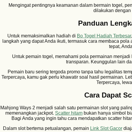
Mengingat pentingnya keamanan dalam bermain togel, pe
dilakukan dengan
Panduan Lengka
Untuk memaksimalkan hadiah di
Bo Togel Hadiah Terbesar
langkah yang dapat Anda ikuti, termasuk cara membaca pola
tepat, And
Untuk pemain togel, memahami pola permainan menjadi
transparan. Keunggulan lain d
Pemain baru sering tergoda promo tanpa tahu legalitas tem
Terpercaya, kamu gak perlu khawatir soal hasil permainan. L
Terpercaya, lewa
Cara Dapat Sc
Mahjong Ways 2 menjadi salah satu permainan slot yang pali
memenangkan jackpot.
Scatter hitam
bukan hanya simbol bi
Bagi Anda yang ingin tahu cara mendapatkan scatter hita
Dalam slot bertema petualangan, pemain
Link Slot Gacor
diaj