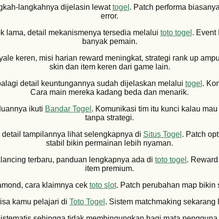
ngkah-langkahnya dijelasin lewat
togel
. Patch performa biasanya
error.
k lama, detail mekanismenya tersedia melalui
toto togel
. Event
banyak pemain.
royale keren, misi harian reward meningkat, strategi rank up amp
skin dan item keren dari game lain.
palagi detail keuntungannya sudah dijelaskan melalui
togel
. Ko
Cara main mereka kadang beda dan menarik.
duannya ikuti
Bandar Togel
. Komunikasi tim itu kunci kalau m
tanpa strategi.
, detail tampilannya lihat selengkapnya di
Situs Togel
. Patch op
stabil bikin permainan lebih nyaman.
balancing terbaru, panduan lengkapnya ada di
toto togel
. Reward 
item premium.
amond, cara klaimnya cek
toto slot
. Patch perubahan map bikin s
 bisa kamu pelajari di
Toto Togel
. Sistem matchmaking sekarang l
sistematis sehingga tidak membingungkan bagi mata pengguna 