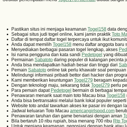
Pastikan situs ini menjaga keamanan
Togel158
data denga
Sebagai situs judi togel online, kami jamin praktik
Toto M
Daftar di tempat daftar togel terpercaya untuk ikut komuni
Anda dapat memilih
Togel158
menu daftar anggota baru s
Menyediakan berbagai pasaran togel lengkap, akses
Ped
Isi nama pengguna dan kata sandi
Pedetogel
yang dibuat
Permainan
Sabatoto
daring populer di kalangan pecinta ju
Anda bisa mendapatkan hadiah besar dan tinggi dari
Sab
Pemain
Sabatoto
online tak perlu khawatir soal penipuan 
Melindungi informasi pribadi bettor dari hacker dan pro
Kami memberikan keuntungan
Togel279
beragam kepada 
Dengan teknologi maju, sekarang tidak
Togel279
perlu pe
Para pemain dapat
Pedetogel
bermain di berbagai tempa
Penawaran menarik saat main toto Macau bisa
Togel158
Anda bisa bertransaksi melalui bank lokal populer sepert
Website toto andal tawarkan akses ke pasar ini dengan 
Jadwal keluaran Toto Macau
americangirlspod.com
beruba
Penawaran taruhan dan game bervariasi dengan aman
T
Bila bertaruh 10 ribu rupiah, bisa menang 700 ribu
Rtp To
Untuk menjaga keamanan, negosiasi dengan bank atau l