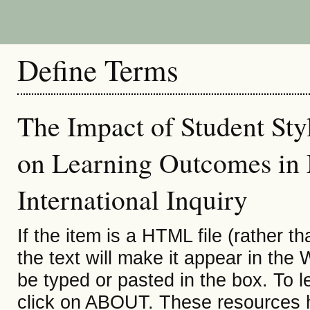
Define Terms
The Impact of Student Sty
on Learning Outcomes in
International Inquiry
If the item is a HTML file (rather 
the text will make it appear in th
be typed or pasted in the box. To 
click on ABOUT. These resources h