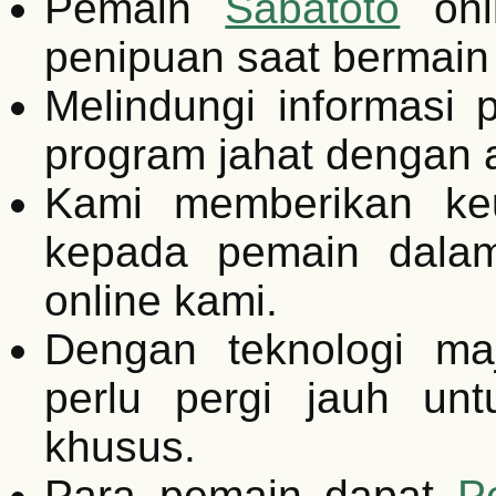
Pemain
Sabatoto
onli
penipuan saat bermain 
Melindungi informasi p
program jahat dengan
Kami memberikan k
kepada pemain dalam
online kami.
Dengan teknologi ma
perlu pergi jauh un
khusus.
Para pemain dapat
P