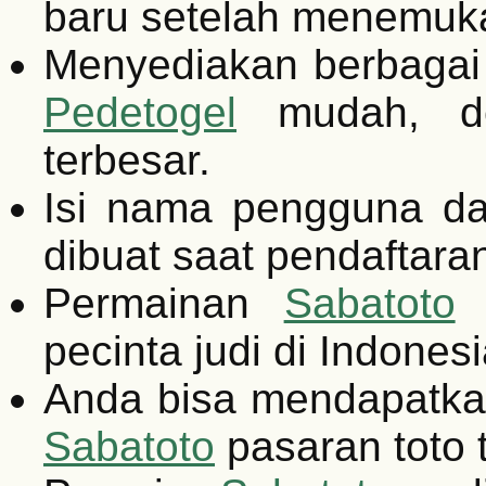
baru setelah menemukan
Menyediakan berbagai 
Pedetogel
mudah, de
terbesar.
Isi nama pengguna d
dibuat saat pendaftar
Permainan
Sabatoto
d
pecinta judi di Indonesi
Anda bisa mendapatkan
Sabatoto
pasaran toto t