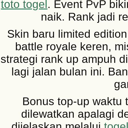
toto togel
. Event PvP bik
naik. Rank jadi 
Skin baru limited editio
battle royale keren, m
strategi rank up ampuh d
lagi jalan bulan ini. Ba
ga
Bonus top-up waktu t
dilewatkan apalagi d
dijelaskan melalui
toge