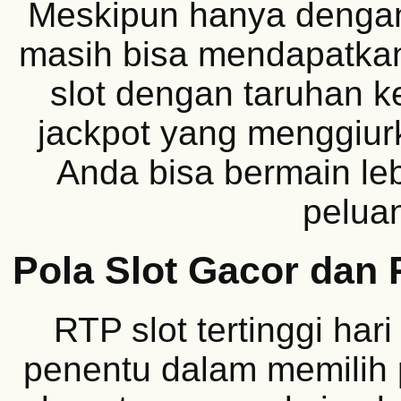
Meskipun hanya deng
masih bisa mendapatka
slot dengan taruhan k
jackpot yang menggiur
Anda bisa bermain le
pelua
Pola Slot Gacor dan R
RTP slot tertinggi hari
penentu dalam memilih