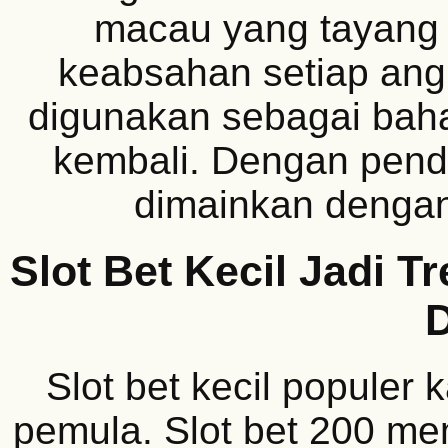
macau yang tayang 
keabsahan setiap ang
digunakan sebagai bah
kembali. Dengan pende
dimainkan dengan 
Slot Bet Kecil Jadi 
D
Slot bet kecil populer
pemula. Slot bet 200 m