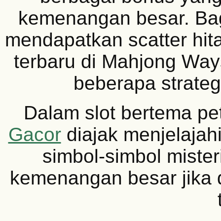
kemenangan besar. Bag
mendapatkan scatter hi
terbaru di Mahjong Way
beberapa strategi
Dalam slot bertema p
Gacor
diajak menjelajah
simbol-simbol mist
kemenangan besar jika 