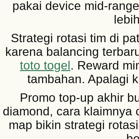
pakai device mid-range
lebi
Strategi rotasi tim di p
karena balancing terbar
toto togel
. Reward min
tambahan. Apalagi k
Promo top-up akhir b
diamond, cara klaimnya
map bikin strategi rotas
be