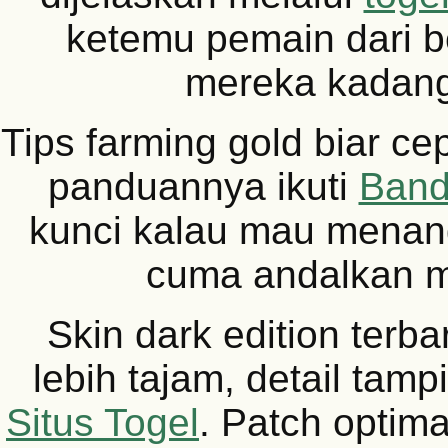
ketemu pemain dari b
mereka kadang
Tips farming gold biar ce
panduannya ikuti
Band
kunci kalau mau menang
cuma andalkan me
Skin dark edition terba
lebih tajam, detail tamp
Situs Togel
. Patch optim