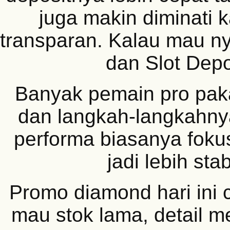
juga makin diminati 
transparan. Kalau mau ny
dan Slot Depo
Banyak pemain pro pakai
dan langkah-langkahnya
performa biasanya foku
jadi lebih sta
Promo diamond hari ini
mau stok lama, detail m