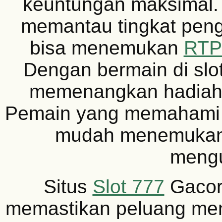
keuntungan maksimal.
memantau tingkat pen
bisa menemukan
RTP 
Dengan bermain di slot 
memenangkan hadiah b
Pemain yang memahami pe
mudah menemukan 
mengu
Situs
Slot 777
Gacor 
memastikan peluang men