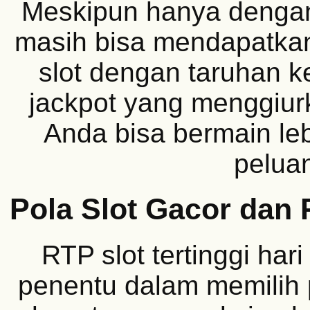
Meskipun hanya deng
masih bisa mendapatka
slot dengan taruhan k
jackpot yang menggiur
Anda bisa bermain le
pelua
Pola Slot Gacor dan R
RTP slot tertinggi hari
penentu dalam memilih