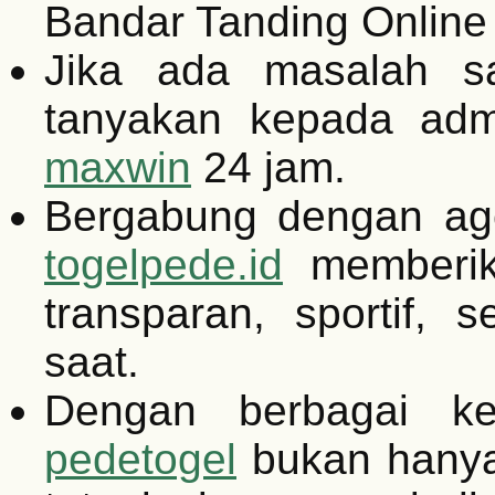
Bandar Tanding Online 
Jika ada masalah sa
tanyakan kepada adm
maxwin
24 jam.
Bergabung dengan age
togelpede.id
memberik
transparan, sportif, 
saat.
Dengan berbagai ke
pedetogel
bukan hanya