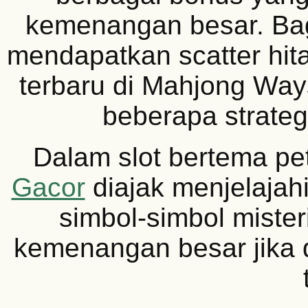
kemenangan besar. Bag
mendapatkan scatter hi
terbaru di Mahjong Way
beberapa strategi
Dalam slot bertema p
Gacor
diajak menjelajah
simbol-simbol mist
kemenangan besar jika 