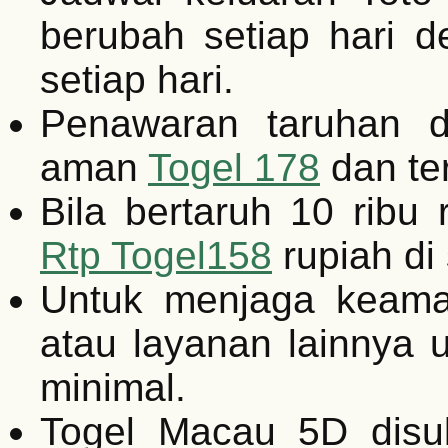
berubah setiap hari 
setiap hari.
Penawaran taruhan d
aman
Togel 178
dan te
Bila bertaruh 10 ribu
Rtp Togel158
rupiah di 
Untuk menjaga keama
atau layanan lainnya
minimal.
Togel Macau 5D dis