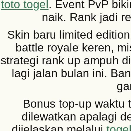
toto togel
. Event PvP bik
naik. Rank jadi 
Skin baru limited editio
battle royale keren, m
strategi rank up ampuh d
lagi jalan bulan ini. Ba
ga
Bonus top-up waktu t
dilewatkan apalagi d
dijelaskan melalui
toge