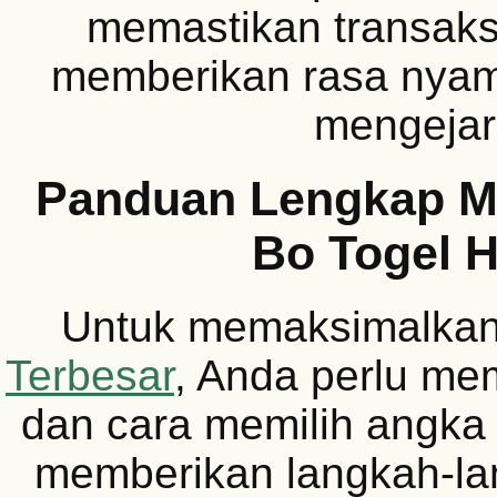
memastikan transaks
memberikan rasa nyam
mengeja
Panduan Lengkap M
Bo Togel H
Untuk memaksimalkan
Terbesar
, Anda perlu me
dan cara memilih angka 
memberikan langkah-lan