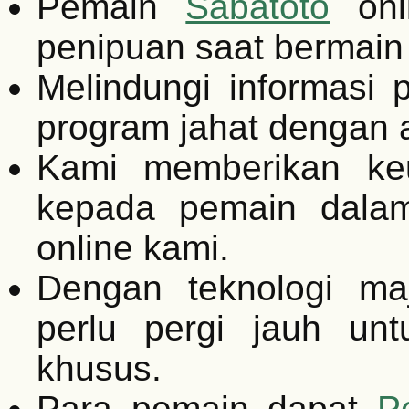
Pemain
Sabatoto
onli
penipuan saat bermain 
Melindungi informasi p
program jahat dengan
Kami memberikan k
kepada pemain dalam
online kami.
Dengan teknologi ma
perlu pergi jauh un
khusus.
Para pemain dapat
P