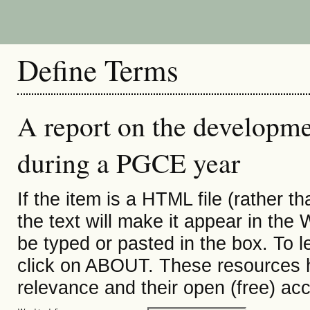
Define Terms
A report on the developme
during a PGCE year
If the item is a HTML file (rather 
the text will make it appear in th
be typed or pasted in the box. To 
click on ABOUT. These resources h
relevance and their open (free) acce