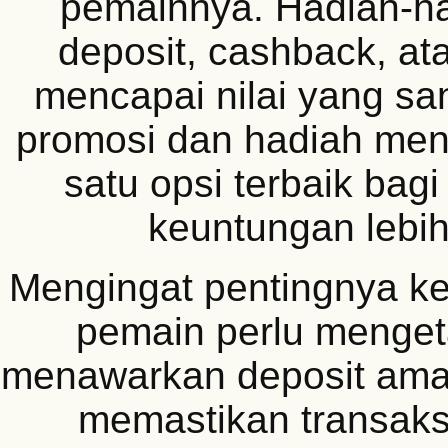
pemainnya. Hadiah-ha
deposit, cashback, at
mencapai nilai yang sa
promosi dan hadiah men
satu opsi terbaik bag
keuntungan lebih
Mengingat pentingnya k
pemain perlu menget
menawarkan deposit am
memastikan transaks