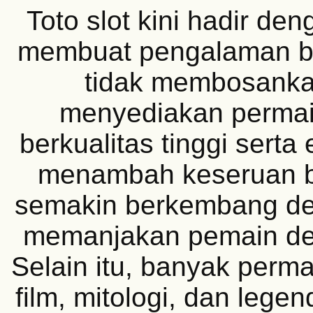
Toto slot kini hadir de
membuat pengalaman b
tidak membosankan
menyediakan permai
berkualitas tinggi serta
menambah keseruan 
semakin berkembang den
memanjakan pemain de
Selain itu, banyak perma
film, mitologi, dan leg