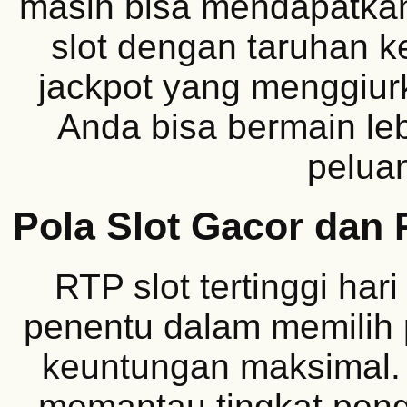
masih bisa mendapatka
slot dengan taruhan k
jackpot yang menggiur
Anda bisa bermain le
pelua
Pola Slot Gacor dan R
RTP slot tertinggi hari
penentu dalam memilih
keuntungan maksimal.
memantau tingkat pen