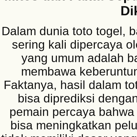
Di
Dalam dunia toto togel, 
sering kali dipercaya o
yang umum adalah ba
membawa keberuntu
Faktanya, hasil dalam to
bisa diprediksi dengan
pemain percaya bahwa 
bisa meningkatkan pelu