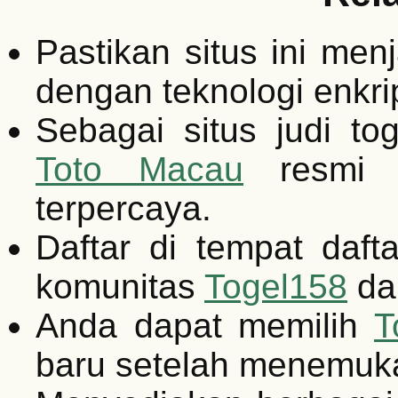
Pastikan situs ini m
dengan teknologi enkrip
Sebagai situs judi tog
Toto Macau
resmi d
terpercaya.
Daftar di tempat dafta
komunitas
Togel158
dan
Anda dapat memilih
T
baru setelah menemukan