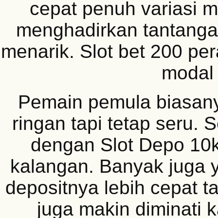
cepat penuh variasi 
menghadirkan tantanga
menarik. Slot bet 200 pe
modal
Pemain pemula biasany
ringan tapi tetap seru. 
dengan Slot Depo 10
kalangan. Banyak juga y
depositnya lebih cepat t
juga makin diminati 