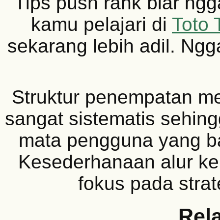
Tips push rank biar nggak
kamu pelajari di
Toto 
sekarang lebih adil. Ng
Struktur penempatan 
sangat sistematis sehin
mata pengguna yang ba
Kesederhanaan alur k
fokus pada stra
Rela