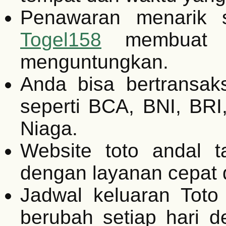
Penawaran menarik 
Togel158
membuat p
menguntungkan.
Anda bisa bertransaks
seperti BCA, BNI, BRI
Niaga.
Website toto andal 
dengan layanan cepat
Jadwal keluaran Tot
berubah setiap hari 