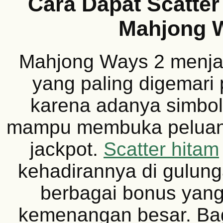
Cara Dapat Scatter
Mahjong W
Mahjong Ways 2 menjad
yang paling digemari
karena adanya simbol 
mampu membuka peluan
jackpot.
Scatter hitam
kehadirannya di gulun
berbagai bonus yan
kemenangan besar. Bag