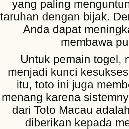
yang paling menguntu
taruhan dengan bijak. D
Anda dapat meningk
membawa pul
Untuk pemain togel,
menjadi kunci kesukse
itu, toto ini juga mem
menang karena sistemnya
dari Toto Macau adala
diberikan kepada m