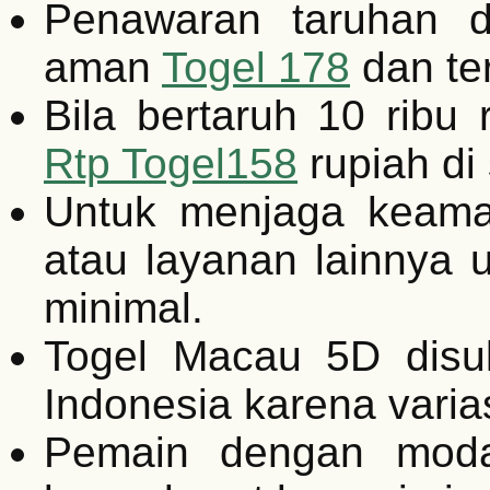
Penawaran taruhan d
aman
Togel 178
dan te
Bila bertaruh 10 ribu
Rtp Togel158
rupiah di 
Untuk menjaga keama
atau layanan lainnya
minimal.
Togel Macau 5D dis
Indonesia karena varia
Pemain dengan moda