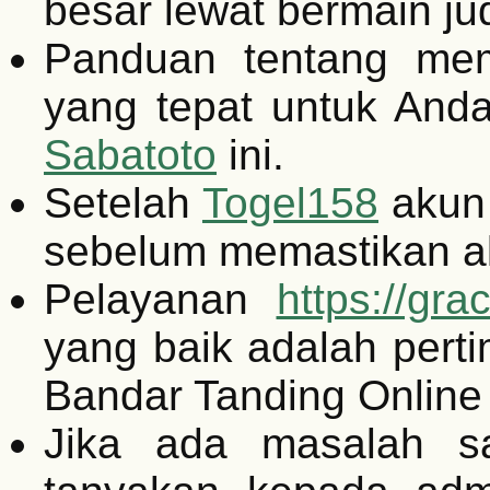
besar lewat bermain ju
Panduan tentang mem
yang tepat untuk Anda
Sabatoto
ini.
Setelah
Togel158
akun 
sebelum memastikan ak
Pelayanan
https://gr
yang baik adalah pert
Bandar Tanding Online 
Jika ada masalah sa