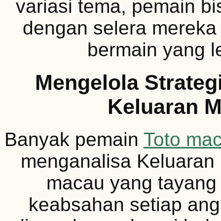
variasi tema, pemain b
dengan selera mereka
bermain yang 
Mengelola Strateg
Keluaran 
Banyak pemain
Toto ma
menganalisa Keluaran
macau yang tayang 
keabsahan setiap ang