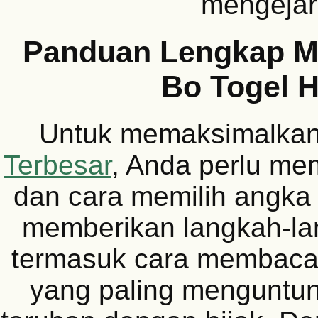
mengeja
Panduan Lengkap M
Bo Togel H
Untuk memaksimalkan
Terbesar
, Anda perlu me
dan cara memilih angka 
memberikan langkah-lan
termasuk cara membaca 
yang paling menguntu