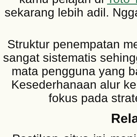
sekarang lebih adil. Ng
Struktur penempatan 
sangat sistematis sehin
mata pengguna yang ba
Kesederhanaan alur k
fokus pada stra
Rela