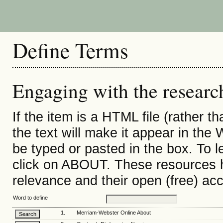
Define Terms
Engaging with the resear
If the item is a HTML file (rather 
the text will make it appear in th
be typed or pasted in the box. To 
click on ABOUT. These resources h
relevance and their open (free) acce
Word to define
1.
Merriam-Webster Online About