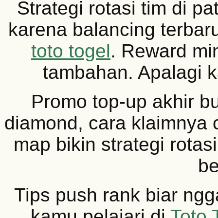
Strategi rotasi tim di p
karena balancing terbar
toto togel
. Reward min
tambahan. Apalagi k
Promo top-up akhir b
diamond, cara klaimnya
map bikin strategi rotas
be
Tips push rank biar nggak
kamu pelajari di
Toto 