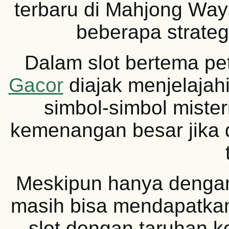
terbaru di Mahjong Way
beberapa strategi
Dalam slot bertema p
Gacor
diajak menjelajah
simbol-simbol mist
kemenangan besar jika 
Meskipun hanya deng
masih bisa mendapatka
slot dengan taruhan k