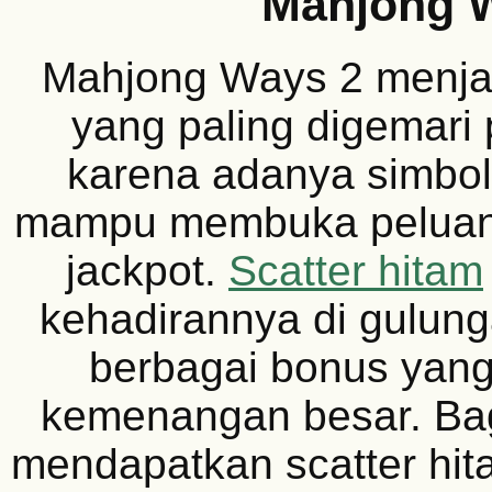
Mahjong W
Mahjong Ways 2 menjad
yang paling digemari
karena adanya simbol 
mampu membuka peluan
jackpot.
Scatter hitam
kehadirannya di gulun
berbagai bonus yan
kemenangan besar. Bag
mendapatkan scatter hi