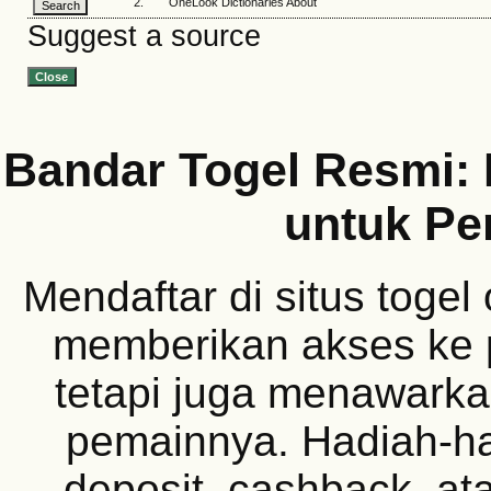
2.
OneLook Dictionaries About
Suggest a source
Bandar Togel Resmi:
untuk Pe
Mendaftar di situs togel
memberikan akses ke p
tetapi juga menawarka
pemainnya. Hadiah-ha
deposit, cashback, at