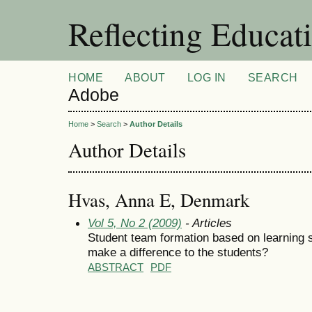
Reflecting Educat
HOME
ABOUT
LOG IN
SEARCH
Adobe
Home
>
Search
>
Author Details
Author Details
Hvas, Anna E, Denmark
Vol 5, No 2 (2009)
- Articles
Student team formation based on learning st
make a difference to the students?
ABSTRACT
PDF