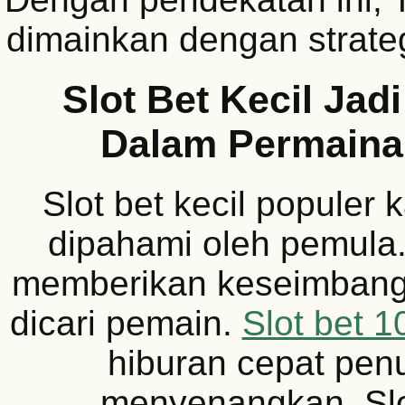
dimainkan dengan strateg
Slot Bet Kecil Jad
Dalam Permainan
Slot bet kecil populer
dipahami oleh pemula.
memberikan keseimbang
dicari pemain.
Slot bet 1
hiburan cepat penu
menyenangkan. Slo