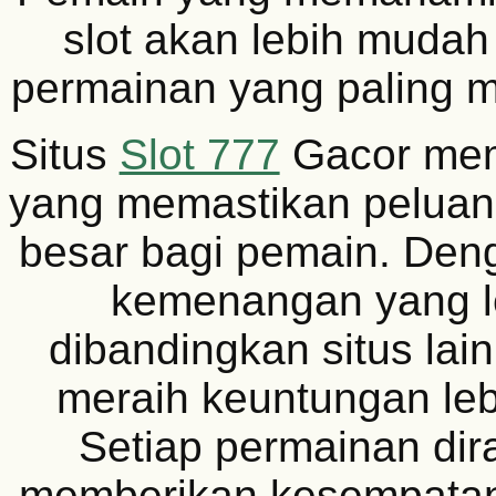
slot akan lebih mud
permainan yang paling 
Situs
Slot 777
Gacor memi
yang memastikan peluan
besar bagi pemain. Den
kemenangan yang le
dibandingkan situs lai
meraih keuntungan leb
Setiap permainan dir
memberikan kesempata