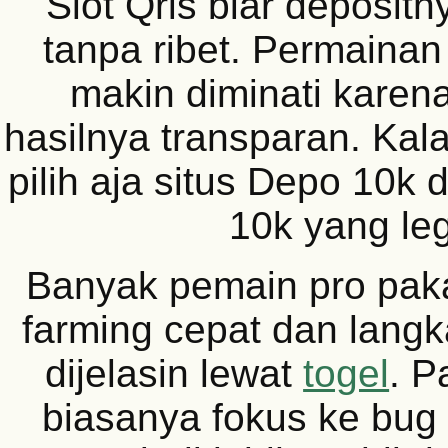
Slot Qris biar depositn
tanpa ribet. Permaina
makin diminati karen
hasilnya transparan. Ka
pilih aja situs Depo 10k 
10k yang leg
Banyak pemain pro pakai
farming cepat dan lang
dijelasin lewat
togel
. P
biasanya fokus ke bug 