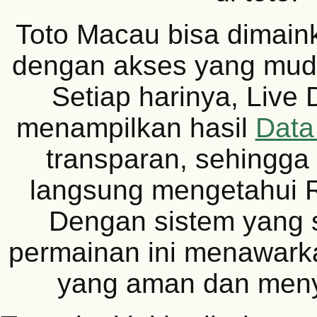
Toto Macau bisa dimain
dengan akses yang muda
Setiap harinya, Live
menampilkan hasil
Data
transparan, sehingga
langsung mengetahui 
Dengan sistem yang s
permainan ini menawar
yang aman dan men