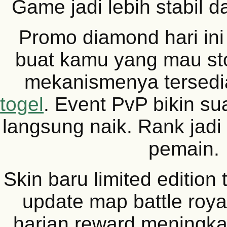
Game jadi lebih stabil da
Promo diamond hari ini
buat kamu yang mau sto
mekanismenya tersedi
togel
. Event PvP bikin su
langsung naik. Rank jadi
pemain.
Skin baru limited edition 
update map battle roya
harian reward meningkat