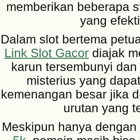
memberikan beberapa str
yang efekti
Dalam slot bertema petu
Link Slot Gacor
diajak me
karun tersembunyi dan 
misterius yang dap
kemenangan besar jika 
urutan yang t
Meskipun hanya dengan