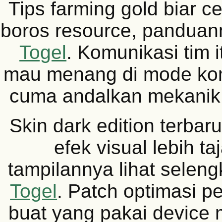
Tips farming gold biar c
boros resource, panduan
Togel
. Komunikasi tim i
mau menang di mode kom
cuma andalkan mekanik t
Skin dark edition terbar
efek visual lebih ta
tampilannya lihat selen
Togel
. Patch optimasi p
buat yang pakai device 