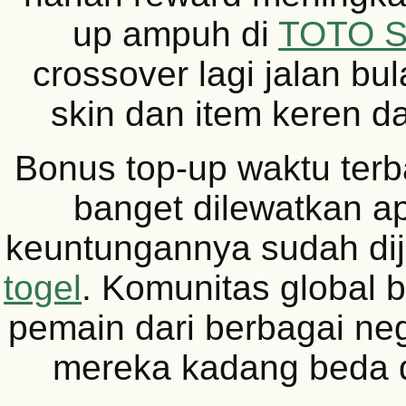
up ampuh di
TOTO 
crossover lagi jalan bu
skin dan item keren da
Bonus top-up waktu terb
banget dilewatkan ap
keuntungannya sudah dij
togel
. Komunitas global b
pemain dari berbagai ne
mereka kadang beda 