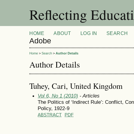
Reflecting Educat
HOME
ABOUT
LOG IN
SEARCH
Adobe
Home
>
Search
>
Author Details
Author Details
Tuhey, Cari, United Kingdom
Vol 6, No 1 (2010)
- Articles
The Politics of ‘Indirect Rule’: Conflict, Co
Policy, 1922-9
ABSTRACT
PDF