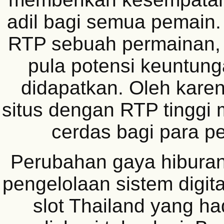
adil bagi semua pemain.
RTP sebuah permainan,
pula potensi keuntung
didapatkan. Oleh karen
situs dengan RTP tinggi 
cerdas bagi para pe
Perubahan gaya hiburan 
pengelolaan sistem digita
slot Thailand yang ha