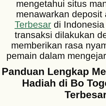
mengetahui situs ma
menawarkan deposit
Terbesar
di Indonesi
transaksi dilakukan 
memberikan rasa nyam
pemain dalam mengeja
Panduan Lengkap M
Hadiah di Bo Tog
Terbesa