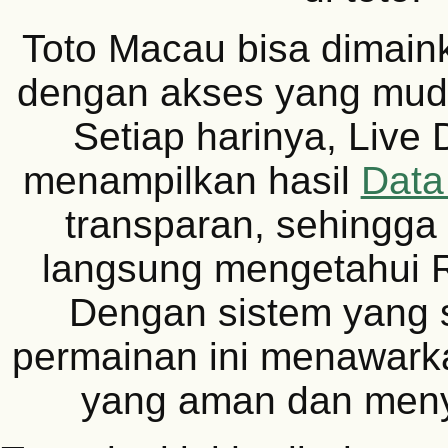
Toto Macau bisa dimain
dengan akses yang muda
Setiap harinya, Live
menampilkan hasil
Data
transparan, sehingga
langsung mengetahui 
Dengan sistem yang s
permainan ini menawar
yang aman dan men