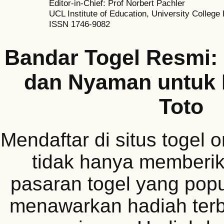
Editor-in-Chief: Prof Norbert Pachler
UCL Institute of Education, University College
ISSN 1746-9082
Bandar Togel Resmi:
dan Nyaman untuk
Toto
Mendaftar di situs togel 
tidak hanya memberi
pasaran togel yang popul
menawarkan hadiah terb