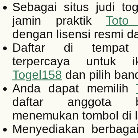
Sebagai situs judi tog
jamin praktik
Toto
dengan lisensi resmi d
Daftar di tempat 
terpercaya untuk i
Togel158
dan pilih band
Anda dapat memilih
daftar anggota b
menemukan tombol di l
Menyediakan berbagai