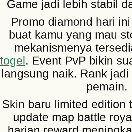
Game jadi lebih stabil da
Promo diamond hari ini
buat kamu yang mau sto
mekanismenya tersedi
togel
. Event PvP bikin su
langsung naik. Rank jadi
pemain.
Skin baru limited edition 
update map battle roya
harian reward meningkat