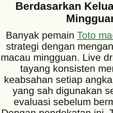
Berdasarkan Kelu
Minggua
Banyak pemain
Toto ma
strategi dengan mengan
macau mingguan. Live d
tayang konsisten me
keabsahan setiap angka
yang sah digunakan s
evaluasi sebelum berm
Dengan pendekatan ini, 