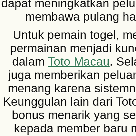
dapat meningkatkan pel
membawa pulang had
Untuk pemain togel, 
permainan menjadi kun
dalam
Toto Macau
. Sel
juga memberikan pelua
menang karena sistemn
Keunggulan lain dari To
bonus menarik yang ser
kepada member baru 