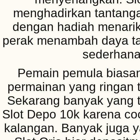
menghadirkan tantanga
dengan hadiah menarik.
perak menambah daya ta
sederhana
Pemain pemula biasan
permainan yang ringan t
Sekarang banyak yang t
Slot Depo 10k karena c
kalangan. Banyak juga y