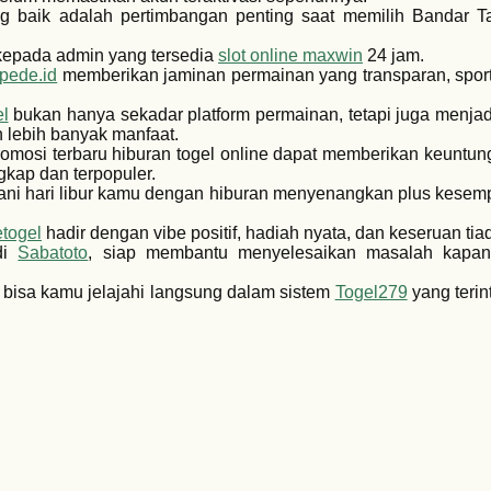
 baik adalah pertimbangan penting saat memilih Bandar T
 kepada admin yang tersedia
slot online maxwin
24 jam.
lpede.id
memberikan jaminan permainan yang transparan, sporti
l
bukan hanya sekadar platform permainan, tetapi juga menjad
 lebih banyak manfaat.
 promosi terbaru hiburan togel online dapat memberikan keunt
gkap dan terpopuler.
ani hari libur kamu dengan hiburan menyenangkan plus kese
togel
hadir dengan vibe positif, hadiah nyata, dan keseruan tiad
 di
Sabatoto
, siap membantu menyelesaikan masalah kapa
 bisa kamu jelajahi langsung dalam sistem
Togel279
yang terin
awaban jelas dan bantuan efektif, sehingga pemain selalu me
kamu dengan ramah dan cepat agar aktivitas hiburan dan pe
 supaya pemain hiburan dan permainan bisa fokus menikmati k
pilihan utama pecinta hiburan dan permainan yang menginginka
untuk setiap pertanyaan pemain, menjaga kelancaran hiburan 
batoto
di tengah dengan solusi profesional agar pemain merasa