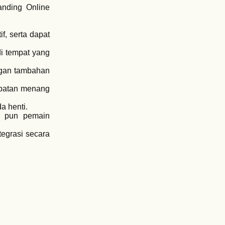
anding Online
f, serta dapat
i tempat yang
ungan tambahan
mpatan menang
a henti.
n pun pemain
tegrasi secara
rasa didukung
rmainan tetap
eseruan tanpa
n kualitas tanpa kompromi.
dan permainan.
 selalu didampingi.