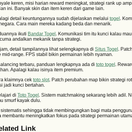
 royale keren, misi harian reward meningkat, strategi rank up am
lan ini. Banyak skin dan item keren dari game lain.
alagi detail keuntungannya sudah dijelaskan melalui
togel
. Kom
i negara. Cara main mereka kadang beda dan menarik.
nduannya ikuti
Bandar Togel
. Komunikasi tim itu kunci kalau ma
 cuma andalkan mekanik tanpa strategi.
ajam, detail tampilannya lihat selengkapnya di
Situs Togel
. Patc
e mid-range. FPS stabil bikin permainan lebih nyaman.
a balancing terbaru, panduan lengkapnya ada di
toto togel
. Rewa
ahan. Apalagi kalau isinya item premium.
ra klaimnya cek
toto slot
. Patch perubahan map bikin strategi ro
i jadi kunci bertahan.
lajari di
Toto Togel
. Sistem matchmaking sekarang lebih adil. 
u smurf kayak dulu.
 sistematis sehingga tidak membingungkan bagi mata penggun
ja membantu meningkatkan fokus pada strategi permainan utam
elated Link