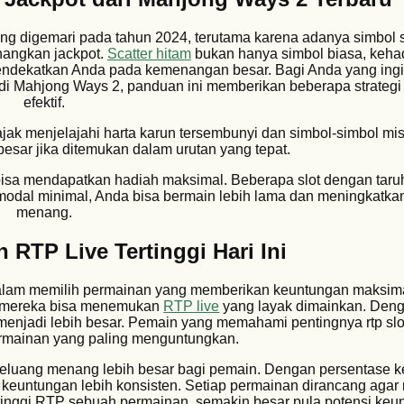
ng digemari pada tahun 2024, terutama karena adanya simbol s
angkan jackpot.
Scatter hitam
bukan hanya simbol biasa, kehad
ndekatkan Anda pada kemenangan besar. Bagi Anda yang ingi
di Mahjong Ways 2, panduan ini memberikan beberapa strategi 
efektif.
jak menjelajahi harta karun tersembunyi dan simbol-simbol mis
ar jika ditemukan dalam urutan yang tepat.
isa mendapatkan hadiah maksimal. Beberapa slot dengan taruha
dal minimal, Anda bisa bermain lebih lama dan meningkatka
menang.
 RTP Live Tertinggi Hari Ini
tu dalam memilih permainan yang memberikan keuntungan maksima
a mereka bisa menemukan
RTP live
yang layak dimainkan. Deng
 menjadi lebih besar. Pemain yang memahami pentingnya rtp slo
ainan yang paling menguntungkan.
peluang menang lebih besar bagi pemain. Dengan persentase
ih keuntungan lebih konsisten. Setiap permainan dirancang aga
inggi RTP sebuah permainan, semakin besar pula potensi keu