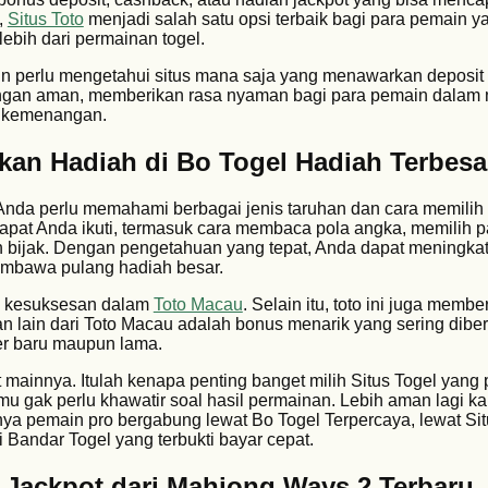
,
Situs Toto
menjadi salah satu opsi terbaik bagi para pemain y
ebih dari permainan togel.
n perlu mengetahui situs mana saja yang menawarkan deposi
engan aman, memberikan rasa nyaman bagi para pemain dalam
kemenangan.
n Hadiah di Bo Togel Hadiah Terbesa
 Anda perlu memahami berbagai jenis taruhan dan cara memili
apat Anda ikuti, termasuk cara membaca pola angka, memilih 
 bijak. Dengan pengetahuan yang tepat, Anda dapat meningka
mbawa pulang hadiah besar.
i kesuksesan dalam
Toto Macau
. Selain itu, toto ini juga memb
n lain dari Toto Macau adalah bonus menarik yang sering dibe
 baru maupun lama.
 mainnya. Itulah kenapa penting banget milih Situs Togel yang
mu gak perlu khawatir soal hasil permainan. Lebih aman lagi k
nya pemain pro bergabung lewat Bo Togel Terpercaya, lewat Sit
 Bandar Togel yang terbukti bayar cepat.
n Jackpot dari Mahjong Ways 2 Terbaru