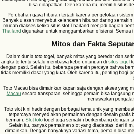
bisa didapatkan. Oleh karena itu, memilih situs 
Perubahan gaya hiburan terjadi karena pengelolaan sistem di
Banyak ulasan menyebut kelancaran hiburan daring semakin nya
mudah diakses ketika situs slot Thailand menjadi bagian penti
Thailand
digunakan untuk menggambarkan efisiensi. Semua it
Mitos dan Fakta Seputar
Dalam dunia toto togel, banyak mitos yang beredar dan ser
angka tertentu selalu membawa keberuntungan di
situs togel
te
dengan pasti. Selain itu, beberapa pemain percaya bahwa ber
tidak memiliki dasar yang kuat. Oleh karena itu, penting bagi
Toto Macau bisa dimainkan kapan saja dengan akses yang mu
Macau
secara transparan, sehingga pemain bisa langsung m
menawarkan pengala
Toto slot kini hadir dengan berbagai tema unik yang membu
terpercaya menyediakan permainan dengan desain grafis be
bermain.
Slot toto
togel juga semakin berkembang dengan ta
Selain itu, banyak permainan slot yang diadaptasi dari fi
dimainkan. Dengan banyaknya variasi tema, pemain bisa m