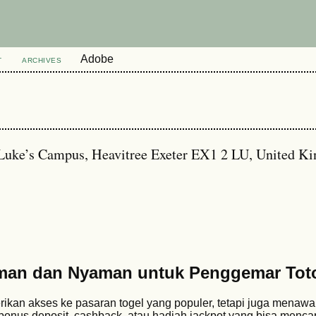
Adobe
T
ARCHIVES
t. Luke’s Campus, Heavitree Exeter EX1 2 LU, United 
Aman dan Nyaman untuk Penggemar Tot
erikan akses ke pasaran togel yang populer, tetapi juga menaw
bonus deposit, cashback, atau hadiah jackpot yang bisa mencap