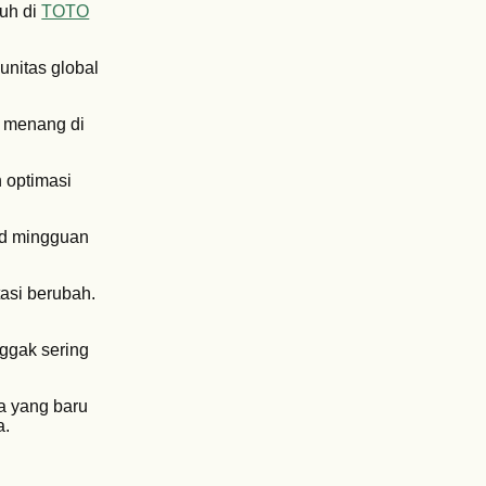
puh di
TOTO
unitas global
u menang di
h optimasi
rd mingguan
tasi berubah.
Nggak sering
a yang baru
a.