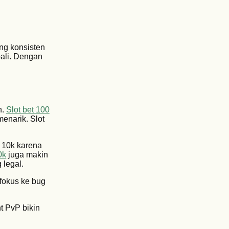
ng konsisten
ali. Dengan
n.
Slot bet 100
enarik. Slot
 10k karena
0k
juga makin
 legal.
 fokus ke bug
t PvP bikin