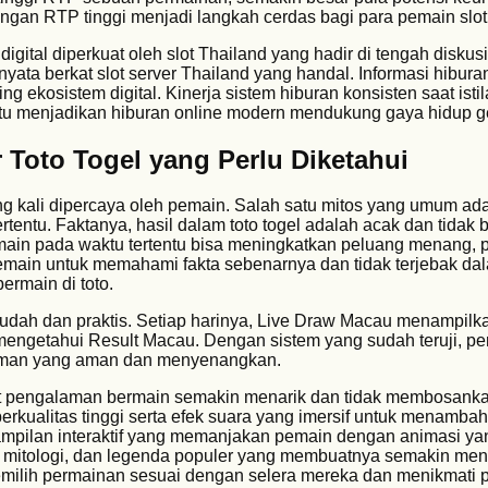
dengan RTP tinggi menjadi langkah cerdas bagi para pemain slot
gital diperkuat oleh slot Thailand yang hadir di tengah diskusi
ta berkat slot server Thailand yang handal. Informasi hiburan
ng ekosistem digital. Kinerja sistem hiburan konsisten saat isti
u menjadikan hiburan online modern mendukung gaya hidup ge
 Toto Togel yang Perlu Diketahui
ing kali dipercaya oleh pemain. Salah satu mitos yang umum a
rtentu. Faktanya, hasil dalam toto togel adalah acak dan tidak b
main pada waktu tertentu bisa meningkatkan peluang menang, p
 pemain untuk memahami fakta sebenarnya dan tidak terjebak da
bermain di toto.
dah dan praktis. Setiap harinya, Live Draw Macau menampilk
engetahui Result Macau. Dengan sistem yang sudah teruji, pe
man yang aman dan menyenangkan.
at pengalaman bermain semakin menarik dan tidak membosankan
rkualitas tinggi serta efek suara yang imersif untuk menamba
mpilan interaktif yang memanjakan pemain dengan animasi ya
lm, mitologi, dan legenda populer yang membuatnya semakin men
emilih permainan sesuai dengan selera mereka dan menikmati