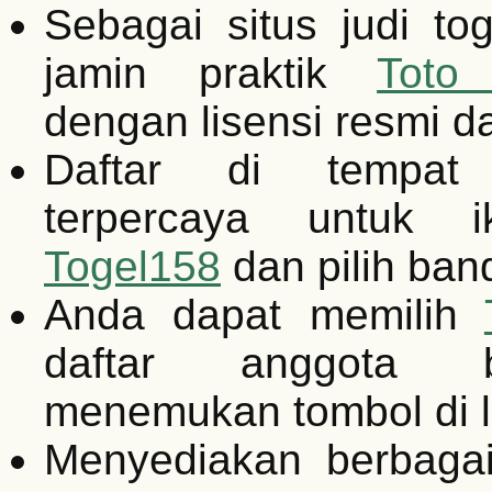
Sebagai situs judi tog
jamin praktik
Toto
dengan lisensi resmi d
Daftar di tempat 
terpercaya untuk i
Togel158
dan pilih band
Anda dapat memilih
daftar anggota b
menemukan tombol di l
Menyediakan berbagai