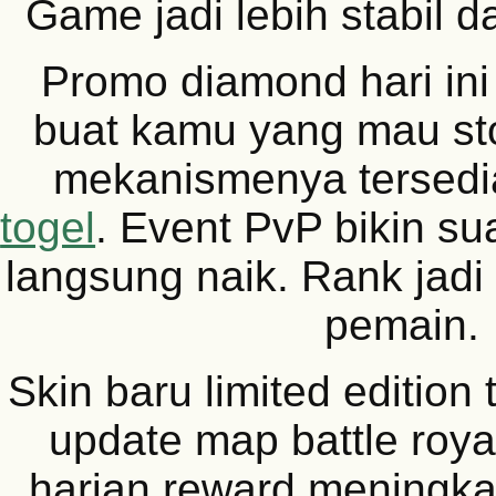
Game jadi lebih stabil da
Promo diamond hari ini
buat kamu yang mau sto
mekanismenya tersedi
togel
. Event PvP bikin su
langsung naik. Rank jadi
pemain.
Skin baru limited edition 
update map battle roya
harian reward meningkat