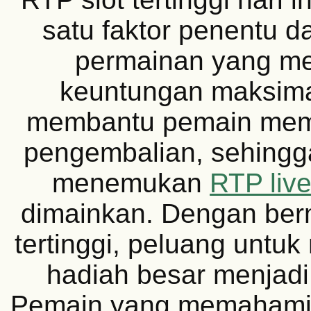
satu faktor penentu d
permainan yang m
keuntungan maksima
membantu pemain mema
pengembalian, sehingg
menemukan
RTP liv
dimainkan. Dengan berma
tertinggi, peluang unt
hadiah besar menjadi 
Pemain yang memahami 