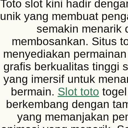
Toto slot kini hadir deng
unik yang membuat peng
semakin menarik d
membosankan. Situs to
menyediakan permainan
grafis berkualitas tinggi 
yang imersif untuk men
bermain.
Slot toto
togel
berkembang dengan tampi
yang memanjakan pe