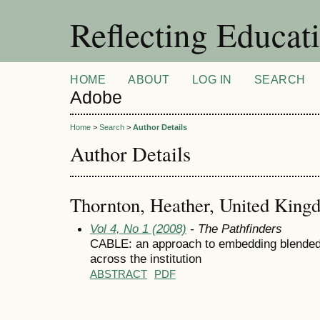
Reflecting Educat
HOME
ABOUT
LOG IN
SEARCH
Adobe
Home
>
Search
>
Author Details
Author Details
Thornton, Heather, United King
Vol 4, No 1 (2008)
- The Pathfinders
CABLE: an approach to embedding blended l
across the institution
ABSTRACT
PDF