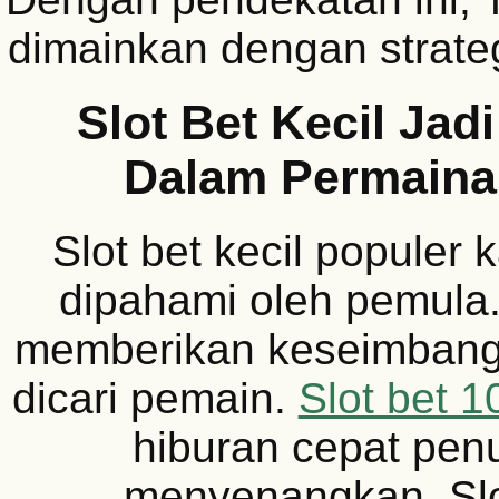
dimainkan dengan strateg
Slot Bet Kecil Jad
Dalam Permainan
Slot bet kecil populer
dipahami oleh pemula.
memberikan keseimbang
dicari pemain.
Slot bet 1
hiburan cepat penu
menyenangkan. Slo