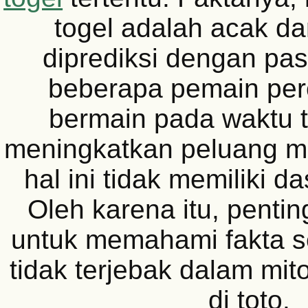
togel adalah acak da
diprediksi dengan pasti
beberapa pemain pe
bermain pada waktu t
meningkatkan peluang m
hal ini tidak memiliki d
Oleh karena itu, penti
untuk memahami fakta 
tidak terjebak dalam mit
di toto.