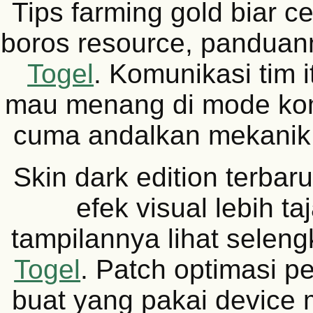
Tips farming gold biar c
boros resource, panduan
Togel
. Komunikasi tim i
mau menang di mode kom
cuma andalkan mekanik t
Skin dark edition terbar
efek visual lebih ta
tampilannya lihat selen
Togel
. Patch optimasi p
buat yang pakai device 