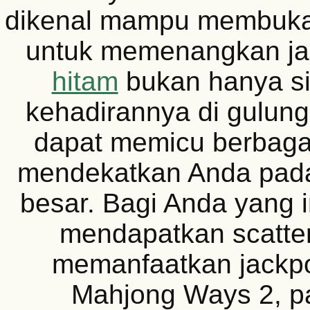
dikenal mampu membuka
untuk memenangkan ja
hitam
bukan hanya si
kehadirannya di gulun
dapat memicu berbaga
mendekatkan Anda pad
besar. Bagi Anda yang i
mendapatkan scatte
memanfaatkan jackpot
Mahjong Ways 2, p