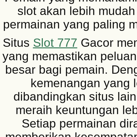
slot akan lebih mud
permainan yang paling 
Situs
Slot 777
Gacor memi
yang memastikan peluan
besar bagi pemain. Den
kemenangan yang le
dibandingkan situs lai
meraih keuntungan leb
Setiap permainan dir
memberikan kesempata