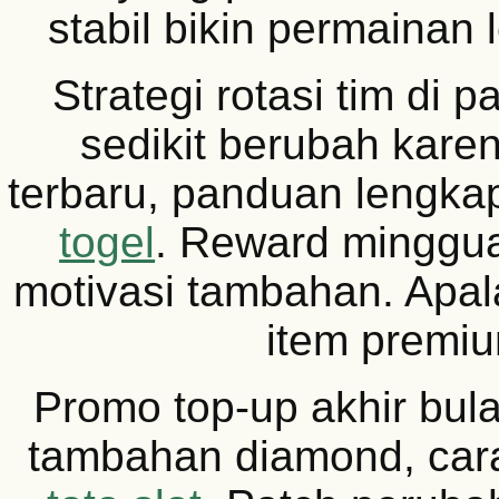
stabil bikin permainan
Strategi rotasi tim di 
sedikit berubah kare
terbaru, panduan lengka
togel
. Reward minggua
motivasi tambahan. Apala
item premi
Promo top-up akhir bul
tambahan diamond, car