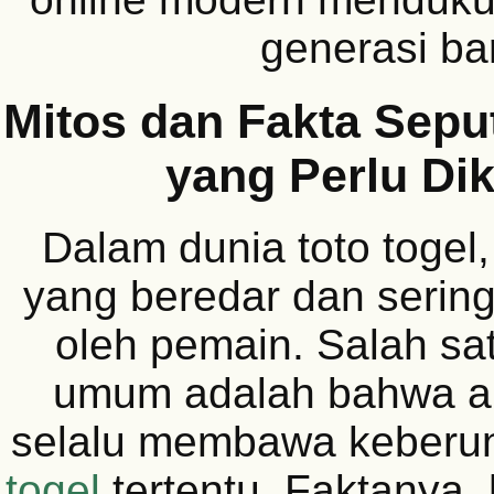
generasi ba
Mitos dan Fakta Seput
yang Perlu Dik
Dalam dunia toto togel
yang beredar dan sering
oleh pemain. Salah sa
umum adalah bahwa an
selalu membawa keberu
togel
tertentu. Faktanya, 