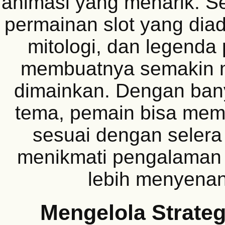
animasi yang menarik. Se
permainan slot yang diada
mitologi, dan legenda
membuatnya semakin m
dimainkan. Dengan ban
tema, pemain bisa mem
sesuai dengan seler
menikmati pengalaman
lebih menyena
Mengelola Strate