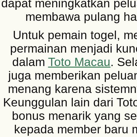
dapat meningkatkan pel
membawa pulang had
Untuk pemain togel, 
permainan menjadi kun
dalam
Toto Macau
. Sel
juga memberikan pelua
menang karena sistemn
Keunggulan lain dari To
bonus menarik yang ser
kepada member baru 