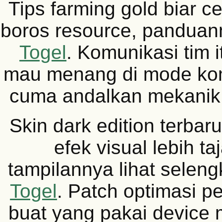
Tips farming gold biar c
boros resource, panduan
Togel
. Komunikasi tim i
mau menang di mode kom
cuma andalkan mekanik t
Skin dark edition terbar
efek visual lebih ta
tampilannya lihat selen
Togel
. Patch optimasi p
buat yang pakai device 