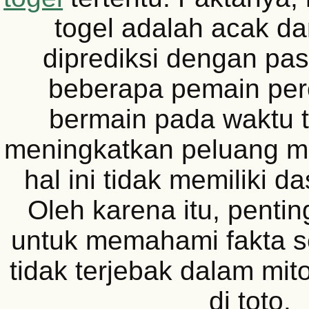
togel adalah acak da
diprediksi dengan pasti
beberapa pemain pe
bermain pada waktu t
meningkatkan peluang m
hal ini tidak memiliki d
Oleh karena itu, penti
untuk memahami fakta 
tidak terjebak dalam mit
di toto.