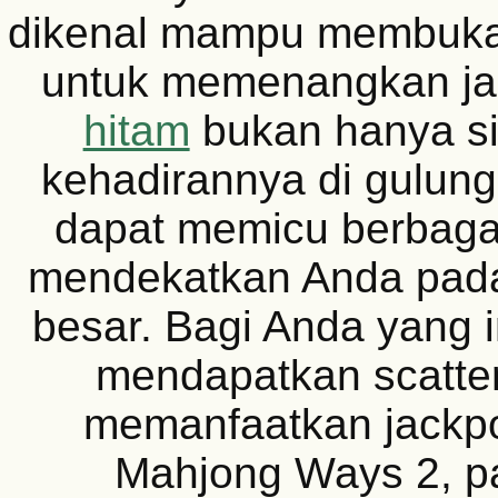
dikenal mampu membuka
untuk memenangkan ja
hitam
bukan hanya si
kehadirannya di gulun
dapat memicu berbaga
mendekatkan Anda pad
besar. Bagi Anda yang i
mendapatkan scatte
memanfaatkan jackpot
Mahjong Ways 2, p