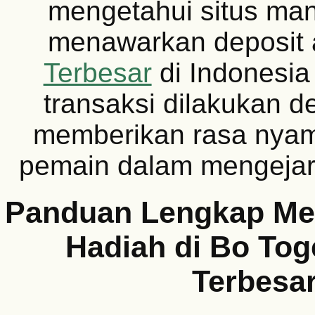
mengetahui situs ma
menawarkan deposit
Terbesar
di Indonesi
transaksi dilakukan 
memberikan rasa nyam
pemain dalam mengeja
Panduan Lengkap M
Hadiah di Bo Tog
Terbesa