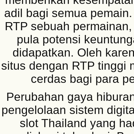
adil bagi semua pemain.
RTP sebuah permainan,
pula potensi keuntung
didapatkan. Oleh karen
situs dengan RTP tinggi 
cerdas bagi para pe
Perubahan gaya hiburan 
pengelolaan sistem digita
slot Thailand yang ha