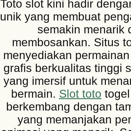
Toto slot kini hadir deng
unik yang membuat peng
semakin menarik d
membosankan. Situs to
menyediakan permainan
grafis berkualitas tinggi 
yang imersif untuk men
bermain.
Slot toto
togel
berkembang dengan tampi
yang memanjakan pe