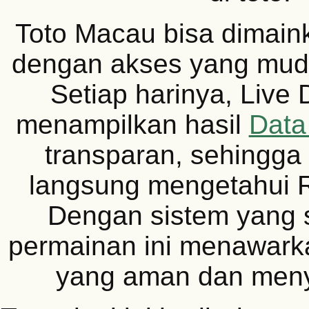
Toto Macau bisa dimain
dengan akses yang muda
Setiap harinya, Live
menampilkan hasil
Data
transparan, sehingga
langsung mengetahui 
Dengan sistem yang s
permainan ini menawar
yang aman dan men