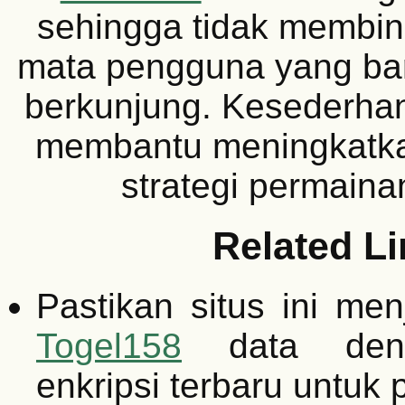
sehingga tidak membi
mata pengguna yang bar
berkunjung. Kesederhan
membantu meningkatka
strategi permaina
Related Li
Pastikan situs ini m
Togel158
data deng
enkripsi terbaru untuk 