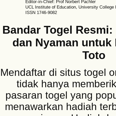
Editor-in-Chief: Prof Norbert Pachler
UCL Institute of Education, University College
ISSN 1746-9082
Bandar Togel Resmi:
dan Nyaman untuk
Toto
Mendaftar di situs togel 
tidak hanya memberi
pasaran togel yang popul
menawarkan hadiah terb