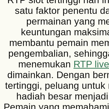
satu faktor penentu d
permainan yang m
keuntungan maksima
membantu pemain mema
pengembalian, sehingg
menemukan
RTP liv
dimainkan. Dengan berma
tertinggi, peluang unt
hadiah besar menjadi 
Pemain yang memahami 