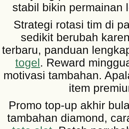
stabil bikin permainan
Strategi rotasi tim di 
sedikit berubah kare
terbaru, panduan lengka
togel
. Reward minggua
motivasi tambahan. Apala
item premi
Promo top-up akhir bul
tambahan diamond, car