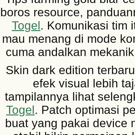
boros resource, panduan
Togel
. Komunikasi tim i
mau menang di mode kom
cuma andalkan mekanik t
Skin dark edition terbar
efek visual lebih ta
tampilannya lihat selen
Togel
. Patch optimasi p
buat yang pakai device 