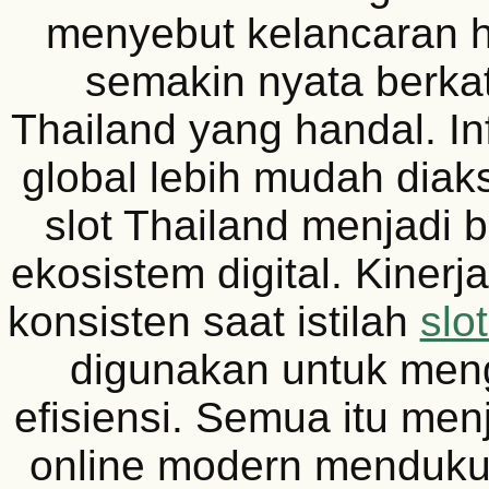
menyebut kelancaran h
semakin nyata berkat
Thailand yang handal. In
global lebih mudah diaks
slot Thailand menjadi 
ekosistem digital. Kinerj
konsisten saat istilah
slo
digunakan untuk me
efisiensi. Semua itu men
online modern menduku