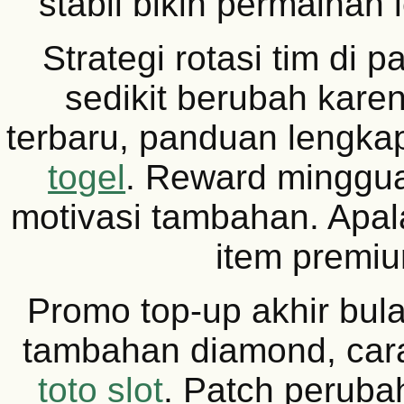
stabil bikin permainan
Strategi rotasi tim di 
sedikit berubah kare
terbaru, panduan lengka
togel
. Reward minggua
motivasi tambahan. Apala
item premi
Promo top-up akhir bul
tambahan diamond, car
toto slot
. Patch peruba