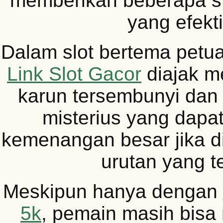
memberikan beberapa str
yang efekti
Dalam slot bertema petu
Link Slot Gacor
diajak me
karun tersembunyi dan 
misterius yang dap
kemenangan besar jika 
urutan yang t
Meskipun hanya dengan
5k
, pemain masih bis