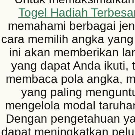
Togel Hadiah Terbesa
memahami berbagai jen
cara memilih angka yang
ini akan memberikan l
yang dapat Anda ikuti,
membaca pola angka, m
yang paling mengunt
mengelola modal taruhan
Dengan pengetahuan ya
dapat meningkatkan pel