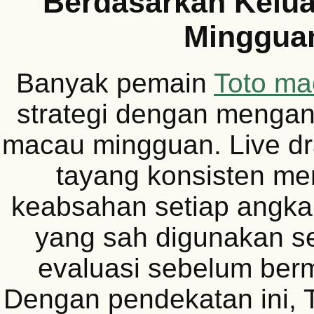
Berdasarkan Kelu
Minggua
Banyak pemain
Toto ma
strategi dengan mengan
macau mingguan. Live d
tayang konsisten me
keabsahan setiap angka
yang sah digunakan s
evaluasi sebelum berm
Dengan pendekatan ini, 