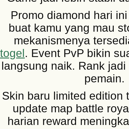
Promo diamond hari ini
buat kamu yang mau sto
mekanismenya tersedi
togel
. Event PvP bikin su
langsung naik. Rank jadi
pemain.
Skin baru limited edition 
update map battle roya
harian reward meningkat