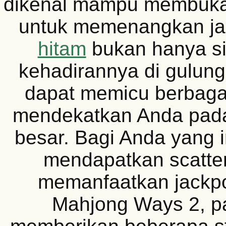
dikenal mampu membuka
untuk memenangkan ja
hitam
bukan hanya si
kehadirannya di gulun
dapat memicu berbaga
mendekatkan Anda pad
besar. Bagi Anda yang i
mendapatkan scatte
memanfaatkan jackpot
Mahjong Ways 2, p