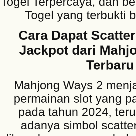
Togel Terpercaya, dan be
Togel yang terbukti 
Cara Dapat Scatte
Jackpot dari Mahj
Terbaru
Mahjong Ways 2 menja
permainan slot yang pa
pada tahun 2024, ter
adanya simbol scatte