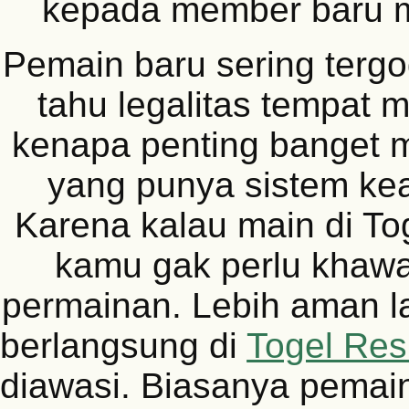
kepada member baru 
Pemain baru sering terg
tahu legalitas tempat m
kenapa penting banget mi
yang punya sistem ke
Karena kalau main di To
kamu gak perlu khawat
permainan. Lebih aman l
berlangsung di
Togel Res
diawasi. Biasanya pemai