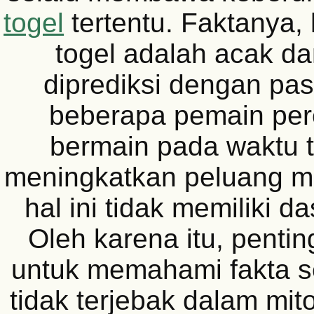
togel
tertentu. Faktanya, 
togel adalah acak da
diprediksi dengan pasti
beberapa pemain pe
bermain pada waktu t
meningkatkan peluang m
hal ini tidak memiliki d
Oleh karena itu, penti
untuk memahami fakta 
tidak terjebak dalam mit