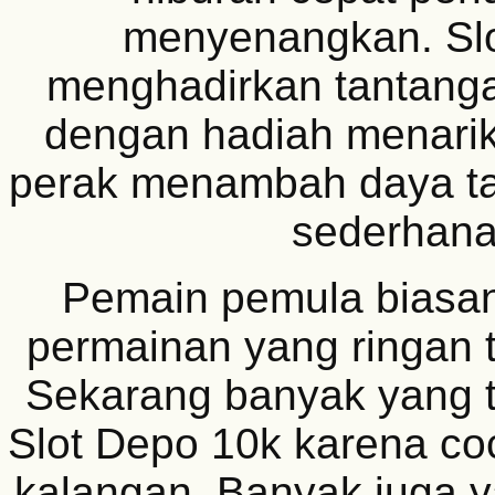
menyenangkan. Slo
menghadirkan tantanga
dengan hadiah menarik.
perak menambah daya ta
sederhana
Pemain pemula biasan
permainan yang ringan t
Sekarang banyak yang t
Slot Depo 10k karena c
kalangan. Banyak juga y