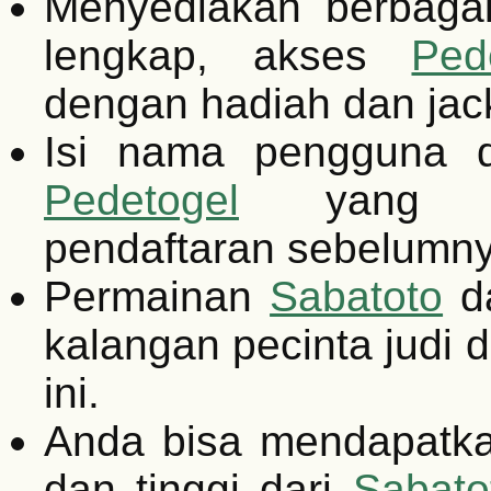
Menyediakan berbagai
lengkap, akses
Ped
dengan hadiah dan jack
Isi nama pengguna d
Pedetogel
yang di
pendaftaran sebelumny
Permainan
Sabatoto
da
kalangan pecinta judi d
ini.
Anda bisa mendapatka
dan tinggi dari
Sabato