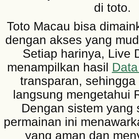
di toto.
Toto Macau bisa dimain
dengan akses yang muda
Setiap harinya, Live
menampilkan hasil
Data
transparan, sehingga
langsung mengetahui 
Dengan sistem yang s
permainan ini menawar
yang aman dan men