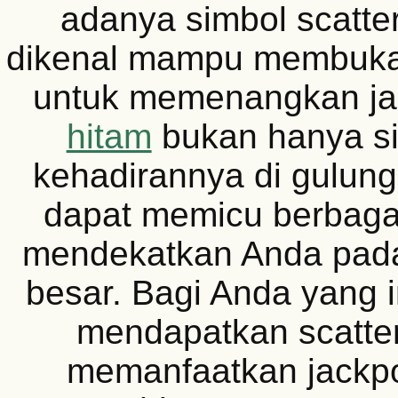
adanya simbol scatte
dikenal mampu membuka
untuk memenangkan ja
hitam
bukan hanya si
kehadirannya di gulun
dapat memicu berbaga
mendekatkan Anda pad
besar. Bagi Anda yang i
mendapatkan scatte
memanfaatkan jackpot