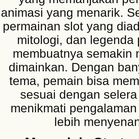
animasi yang menarik. Se
permainan slot yang diada
mitologi, dan legenda
membuatnya semakin m
dimainkan. Dengan ban
tema, pemain bisa mem
sesuai dengan seler
menikmati pengalaman
lebih menyena