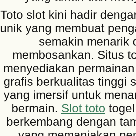
Toto slot kini hadir deng
unik yang membuat peng
semakin menarik d
membosankan. Situs to
menyediakan permainan
grafis berkualitas tinggi 
yang imersif untuk men
bermain.
Slot toto
togel
berkembang dengan tampi
yang memanjakan pe