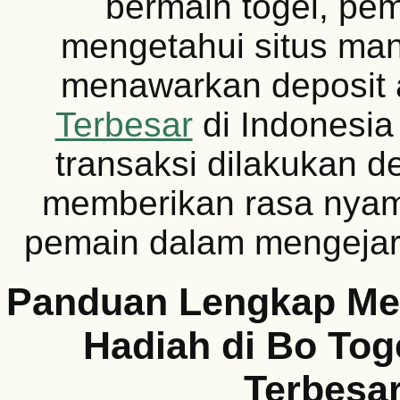
bermain togel, pem
mengetahui situs ma
menawarkan deposit
Terbesar
di Indonesi
transaksi dilakukan 
memberikan rasa nyam
pemain dalam mengeja
Panduan Lengkap M
Hadiah di Bo Tog
Terbesa