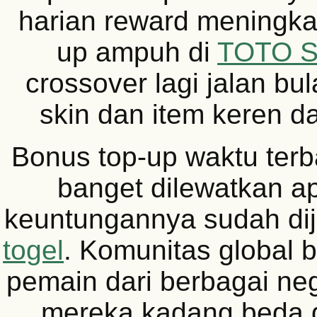
harian reward meningkat
up ampuh di
TOTO 
crossover lagi jalan bu
skin dan item keren da
Bonus top-up waktu terb
banget dilewatkan ap
keuntungannya sudah dij
togel
. Komunitas global b
pemain dari berbagai ne
mereka kadang beda 