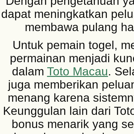
Dengan pengetahuan ya
dapat meningkatkan pel
membawa pulang had
Untuk pemain togel, 
permainan menjadi kun
dalam
Toto Macau
. Sel
juga memberikan pelua
menang karena sistemn
Keunggulan lain dari To
bonus menarik yang ser