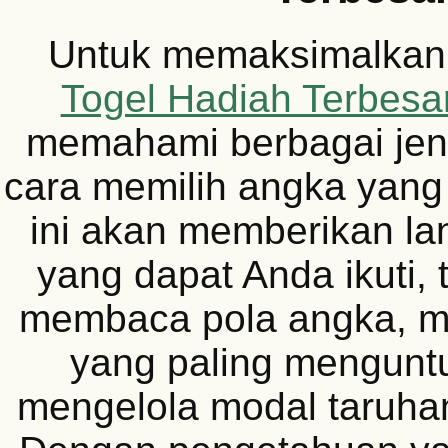
Untuk memaksimalkan
Togel Hadiah Terbesa
memahami berbagai jen
cara memilih angka yang
ini akan memberikan l
yang dapat Anda ikuti,
membaca pola angka, m
yang paling mengunt
mengelola modal taruhan