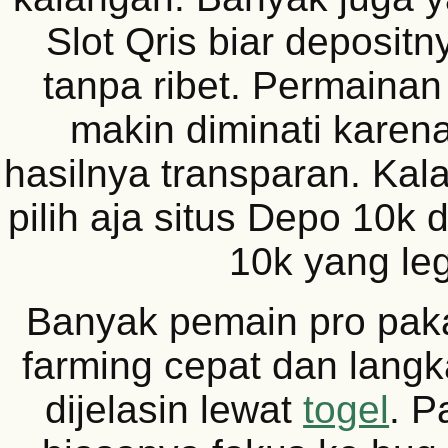
Slot Qris biar depositn
tanpa ribet. Permaina
makin diminati karen
hasilnya transparan. Ka
pilih aja situs Depo 10k 
10k yang leg
Banyak pemain pro pakai
farming cepat dan lang
dijelasin lewat
togel
. P