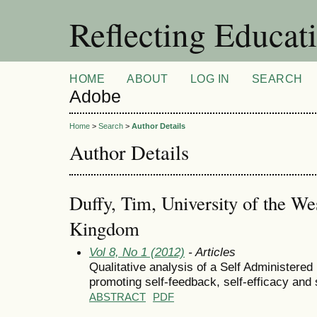
Reflecting Educat
HOME
ABOUT
LOG IN
SEARCH
Adobe
Home
>
Search
>
Author Details
Author Details
Duffy, Tim, University of the We
Kingdom
Vol 8, No 1 (2012)
- Articles
Qualitative analysis of a Self Administered
promoting self-feedback, self-efficacy and 
ABSTRACT
PDF