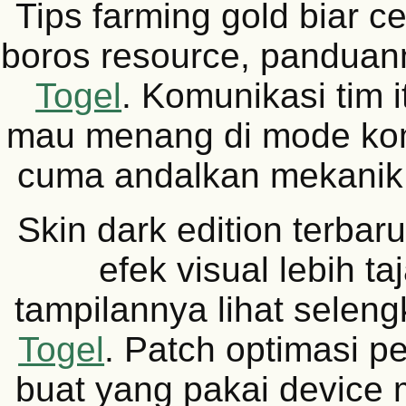
Tips farming gold biar c
boros resource, panduan
Togel
. Komunikasi tim i
mau menang di mode kom
cuma andalkan mekanik t
Skin dark edition terbar
efek visual lebih ta
tampilannya lihat selen
Togel
. Patch optimasi p
buat yang pakai device 