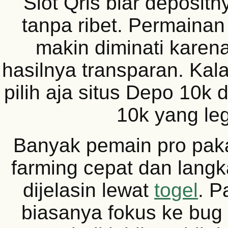
Slot Qris biar depositn
tanpa ribet. Permaina
makin diminati karen
hasilnya transparan. Ka
pilih aja situs Depo 10k 
10k yang leg
Banyak pemain pro pakai
farming cepat dan lang
dijelasin lewat
togel
. P
biasanya fokus ke bug 