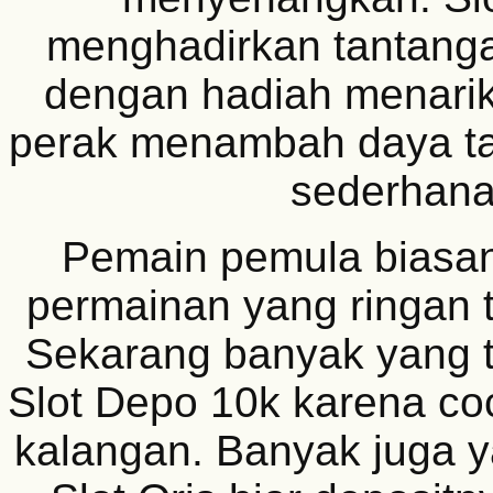
menghadirkan tantanga
dengan hadiah menarik.
perak menambah daya ta
sederhana
Pemain pemula biasan
permainan yang ringan t
Sekarang banyak yang t
Slot Depo 10k karena c
kalangan. Banyak juga y