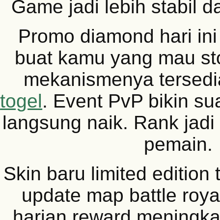
Game jadi lebih stabil da
Promo diamond hari ini
buat kamu yang mau sto
mekanismenya tersedi
togel
. Event PvP bikin su
langsung naik. Rank jadi
pemain.
Skin baru limited edition 
update map battle roya
harian reward meningkat