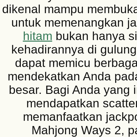
dikenal mampu membuka
untuk memenangkan ja
hitam
bukan hanya si
kehadirannya di gulun
dapat memicu berbaga
mendekatkan Anda pad
besar. Bagi Anda yang i
mendapatkan scatte
memanfaatkan jackpot
Mahjong Ways 2, p