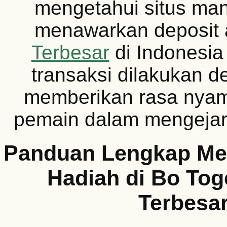
mengetahui situs ma
menawarkan deposit
Terbesar
di Indonesi
transaksi dilakukan 
memberikan rasa nyam
pemain dalam mengeja
Panduan Lengkap M
Hadiah di Bo Tog
Terbesa