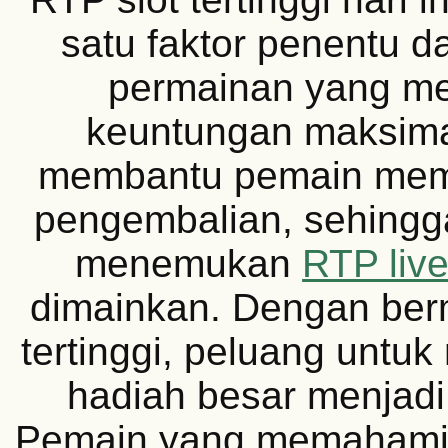
satu faktor penentu d
permainan yang m
keuntungan maksima
membantu pemain mema
pengembalian, sehingg
menemukan
RTP liv
dimainkan. Dengan berma
tertinggi, peluang unt
hadiah besar menjadi 
Pemain yang memahami 