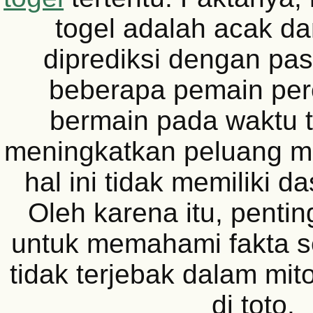
togel adalah acak da
diprediksi dengan pasti
beberapa pemain pe
bermain pada waktu t
meningkatkan peluang m
hal ini tidak memiliki d
Oleh karena itu, penti
untuk memahami fakta 
tidak terjebak dalam mit
di toto.