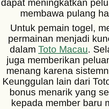
dapat meningkatkan pel
membawa pulang had
Untuk pemain togel, 
permainan menjadi kun
dalam
Toto Macau
. Sel
juga memberikan pelua
menang karena sistemn
Keunggulan lain dari To
bonus menarik yang ser
kepada member baru 