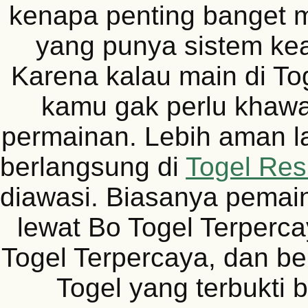
kenapa penting banget mi
yang punya sistem ke
Karena kalau main di To
kamu gak perlu khawat
permainan. Lebih aman l
berlangsung di
Togel Res
diawasi. Biasanya pemai
lewat Bo Togel Terperca
Togel Terpercaya, dan be
Togel yang terbukti 