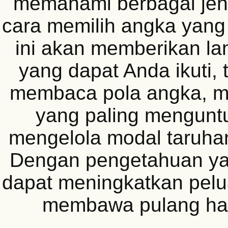
memahami berbagai jen
cara memilih angka yang
ini akan memberikan l
yang dapat Anda ikuti,
membaca pola angka, m
yang paling mengunt
mengelola modal taruhan
Dengan pengetahuan ya
dapat meningkatkan pel
membawa pulang had