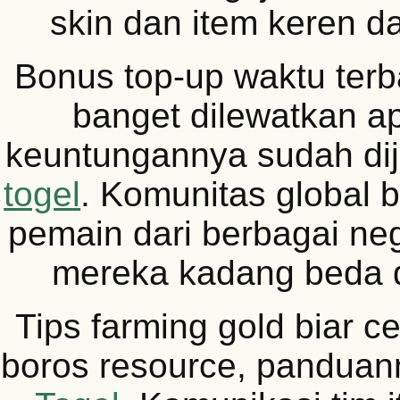
skin dan item keren da
Bonus top-up waktu terb
banget dilewatkan ap
keuntungannya sudah dij
togel
. Komunitas global b
pemain dari berbagai ne
mereka kadang beda 
Tips farming gold biar c
boros resource, panduan