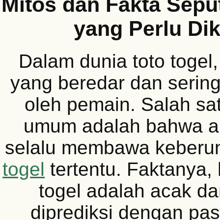
Mitos dan Fakta Seput
yang Perlu Dik
Dalam dunia toto togel
yang beredar dan sering
oleh pemain. Salah sa
umum adalah bahwa an
selalu membawa keberu
togel
tertentu. Faktanya, 
togel adalah acak da
diprediksi dengan pasti