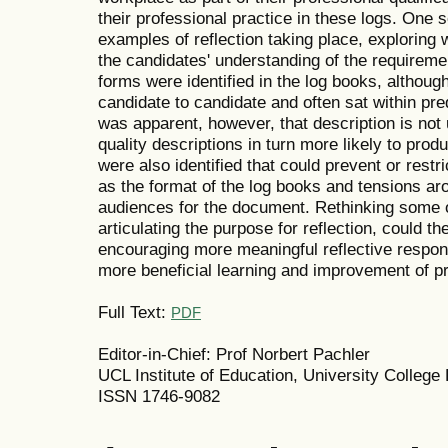
their professional practice in these logs. One 
examples of reflection taking place, exploring 
the candidates' understanding of the requiremen
forms were identified in the log books, althoug
candidate to candidate and often sat within pre
was apparent, however, that description is not u
quality descriptions in turn more likely to prod
were also identified that could prevent or restr
as the format of the log books and tensions ar
audiences for the document. Rethinking some o
articulating the purpose for reflection, could th
encouraging more meaningful reflective respon
more beneficial learning and improvement of pr
Full Text:
PDF
Editor-in-Chief: Prof Norbert Pachler
UCL Institute of Education, University College
ISSN 1746-9082