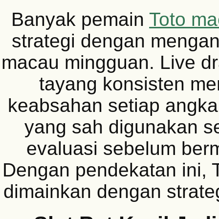
Banyak pemain
Toto ma
strategi dengan mengan
macau mingguan. Live d
tayang konsisten me
keabsahan setiap angka
yang sah digunakan s
evaluasi sebelum berm
Dengan pendekatan ini, 
dimainkan dengan strateg