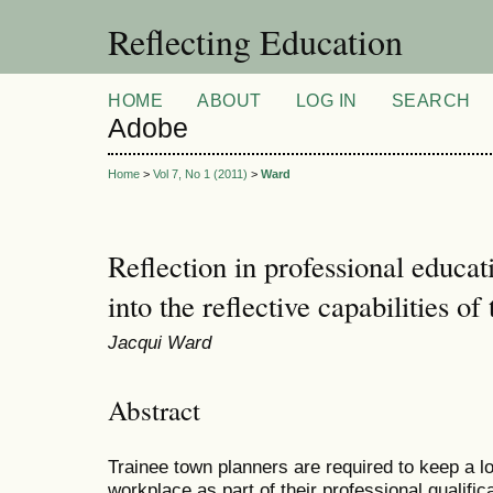
Reflecting Education
HOME
ABOUT
LOG IN
SEARCH
Adobe
Home
>
Vol 7, No 1 (2011)
>
Ward
Reflection in professional educati
into the reflective capabilities o
Jacqui Ward
Abstract
Trainee town planners are required to keep a lo
workplace as part of their professional qualifica