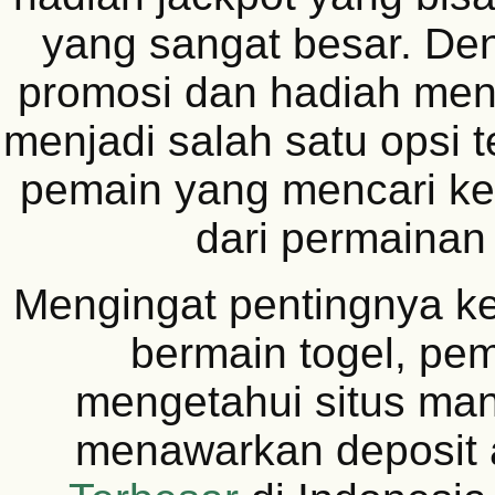
yang sangat besar. De
promosi dan hadiah men
menjadi salah satu opsi t
pemain yang mencari ke
dari permainan 
Mengingat pentingnya 
bermain togel, pem
mengetahui situs ma
menawarkan deposit