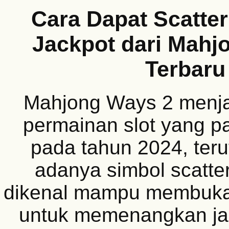
Cara Dapat Scatte
Jackpot dari Mahj
Terbaru
Mahjong Ways 2 menja
permainan slot yang pa
pada tahun 2024, ter
adanya simbol scatte
dikenal mampu membuka
untuk memenangkan ja