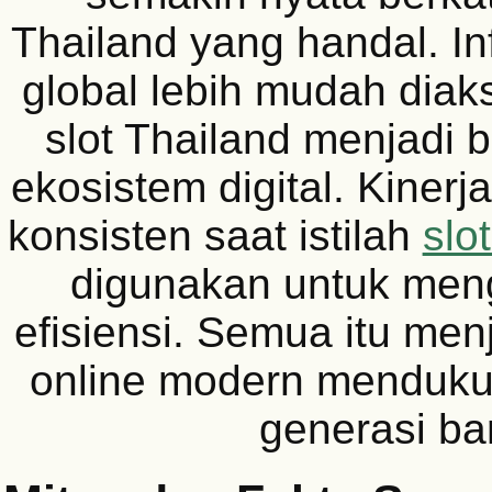
Thailand yang handal. In
global lebih mudah diaks
slot Thailand menjadi 
ekosistem digital. Kinerj
konsisten saat istilah
slo
digunakan untuk me
efisiensi. Semua itu men
online modern menduku
generasi ba