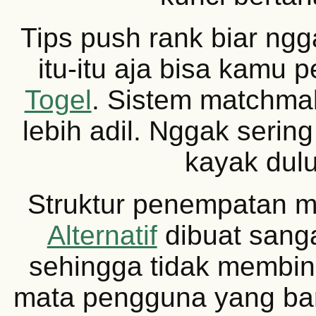
Tips push rank biar ngga
itu-itu aja bisa kamu p
Togel
. Sistem matchma
lebih adil. Nggak serin
kayak dulu
Struktur penempatan 
Alternatif
dibuat sanga
sehingga tidak membi
mata pengguna yang bar