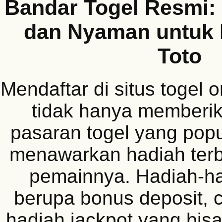
Bandar Togel Resmi:
dan Nyaman untuk
Toto
Mendaftar di situs togel 
tidak hanya memberi
pasaran togel yang popul
menawarkan hadiah terb
pemainnya. Hadiah-had
berupa bonus deposit, 
hadiah jackpot yang bisa