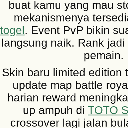
buat kamu yang mau sto
mekanismenya tersedi
togel
. Event PvP bikin su
langsung naik. Rank jadi
pemain.
Skin baru limited edition 
update map battle roya
harian reward meningkat
up ampuh di
TOTO 
crossover lagi jalan bu