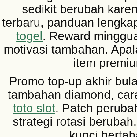
sedikit berubah kare
terbaru, panduan lengka
togel
. Reward minggua
motivasi tambahan. Apala
item premi
Promo top-up akhir bul
tambahan diamond, car
toto slot
. Patch peruba
strategi rotasi berubah.
kunci bertah