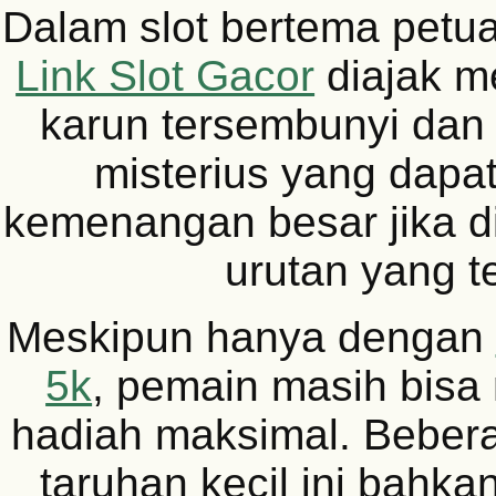
Dalam slot bertema petu
Link Slot Gacor
diajak me
karun tersembunyi dan 
misterius yang dap
kemenangan besar jika 
urutan yang t
Meskipun hanya dengan
5k
, pemain masih bis
hadiah maksimal. Beber
taruhan kecil ini bahk