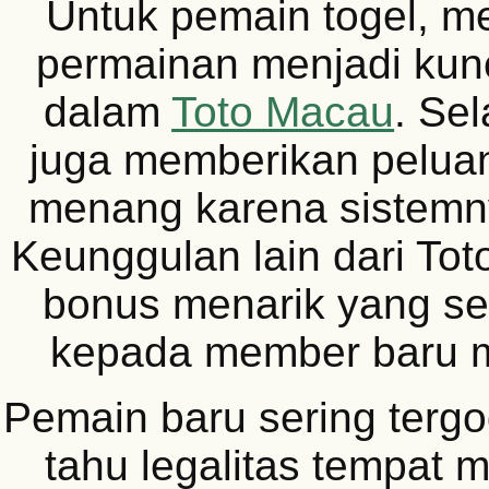
Untuk pemain togel, 
permainan menjadi kun
dalam
Toto Macau
. Sel
juga memberikan pelua
menang karena sistemn
Keunggulan lain dari To
bonus menarik yang ser
kepada member baru 
Pemain baru sering terg
tahu legalitas tempat m