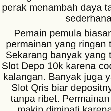
perak menambah daya ta
sederhana
Pemain pemula biasan
permainan yang ringan t
Sekarang banyak yang t
Slot Depo 10k karena c
kalangan. Banyak juga y
Slot Qris biar depositn
tanpa ribet. Permaina
makin diminati karen