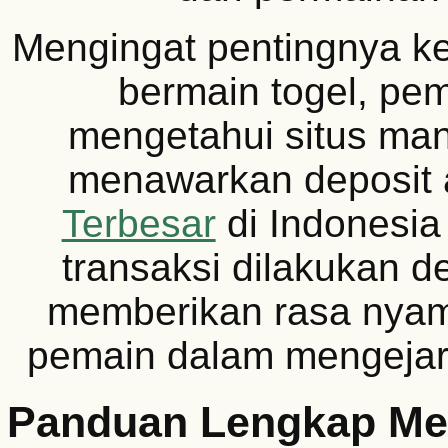
Mengingat pentingnya 
bermain togel, pem
mengetahui situs ma
menawarkan deposit
Terbesar
di Indonesi
transaksi dilakukan 
memberikan rasa nyam
pemain dalam mengeja
Panduan Lengkap M