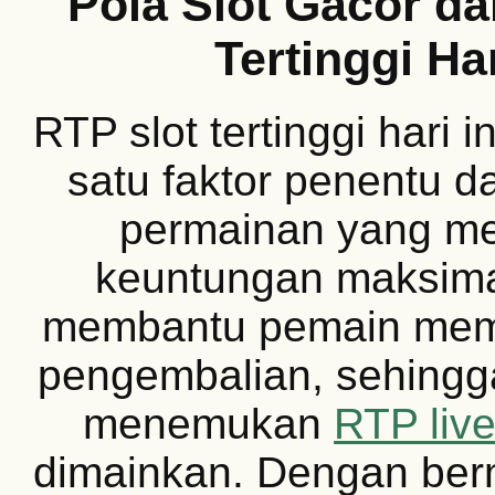
Pola Slot Gacor d
Tertinggi Har
RTP slot tertinggi hari i
satu faktor penentu d
permainan yang m
keuntungan maksima
membantu pemain mema
pengembalian, sehingg
menemukan
RTP liv
dimainkan. Dengan berma