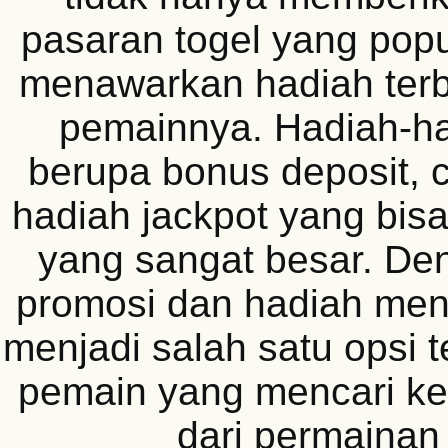
pasaran togel yang popul
menawarkan hadiah terb
pemainnya. Hadiah-had
berupa bonus deposit, 
hadiah jackpot yang bisa
yang sangat besar. De
promosi dan hadiah men
menjadi salah satu opsi t
pemain yang mencari ke
dari permainan 