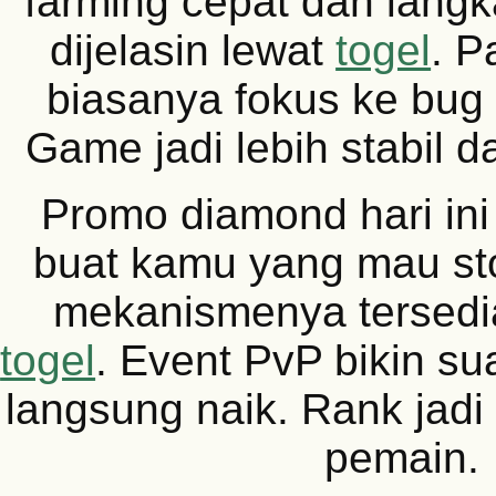
farming cepat dan lang
dijelasin lewat
togel
. P
biasanya fokus ke bug 
Game jadi lebih stabil da
Promo diamond hari ini
buat kamu yang mau sto
mekanismenya tersedi
togel
. Event PvP bikin su
langsung naik. Rank jadi
pemain.