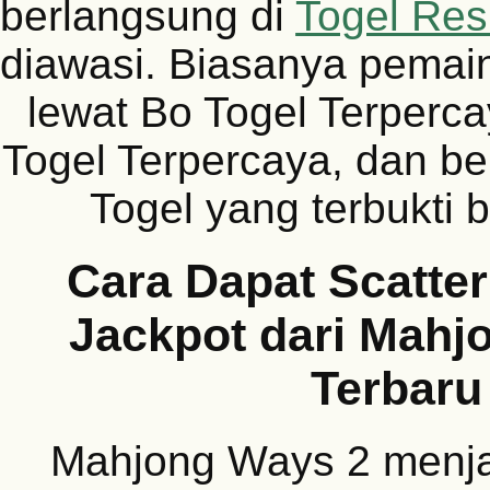
berlangsung di
Togel Res
diawasi. Biasanya pemai
lewat Bo Togel Terperca
Togel Terpercaya, dan be
Togel yang terbukti 
Cara Dapat Scatte
Jackpot dari Mahj
Terbaru
Mahjong Ways 2 menja