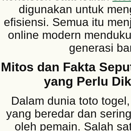
digunakan untuk me
efisiensi. Semua itu men
online modern menduku
generasi ba
Mitos dan Fakta Seput
yang Perlu Dik
Dalam dunia toto togel
yang beredar dan sering
oleh pemain. Salah sa