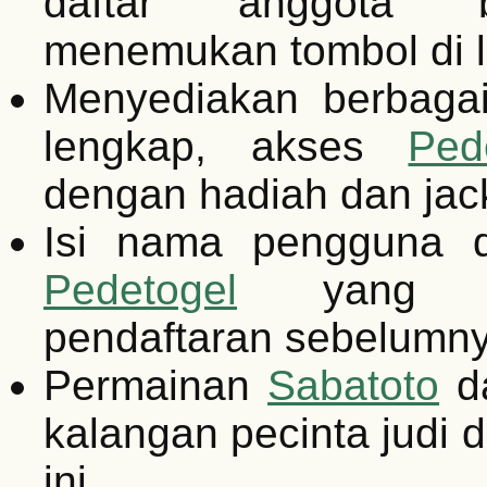
daftar anggota b
menemukan tombol di l
Menyediakan berbagai
lengkap, akses
Ped
dengan hadiah dan jack
Isi nama pengguna d
Pedetogel
yang di
pendaftaran sebelumny
Permainan
Sabatoto
da
kalangan pecinta judi d
ini.