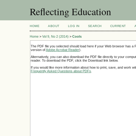
Reflecting Education
HOME
ABOUT
LOG IN
SEARCH
CURRENT
Home
>
Vol 9, No 2 (2014)
>
Cools
The PDF file you selected should load here if your Web browser has a PD
version of
Adobe Acrobat Reader
).
Alternatively, you can also download the PDF file directly to your comp
reader. To download the PDF, click the Download link below.
If you would like more information about how to print, save, and work w
Frequently Asked Questions about PDFs
.