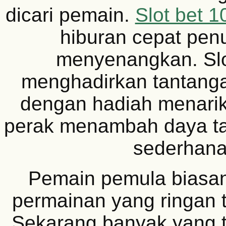
dicari pemain.
Slot bet 1
hiburan cepat penu
menyenangkan. Slo
menghadirkan tantanga
dengan hadiah menarik.
perak menambah daya ta
sederhana
Pemain pemula biasan
permainan yang ringan t
Sekarang banyak yang t