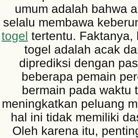
umum adalah bahwa an
selalu membawa keberu
togel
tertentu. Faktanya, 
togel adalah acak da
diprediksi dengan pasti
beberapa pemain pe
bermain pada waktu t
meningkatkan peluang m
hal ini tidak memiliki d
Oleh karena itu, penti