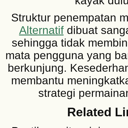
kayak dulu
Struktur penempatan 
Alternatif
dibuat sanga
sehingga tidak membi
mata pengguna yang bar
berkunjung. Kesederhan
membantu meningkatka
strategi permaina
Related Li