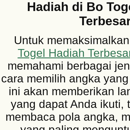
Hadiah di Bo Tog
Terbesa
Untuk memaksimalkan
Togel Hadiah Terbesa
memahami berbagai jen
cara memilih angka yang
ini akan memberikan l
yang dapat Anda ikuti,
membaca pola angka, m
yang paling mengunt