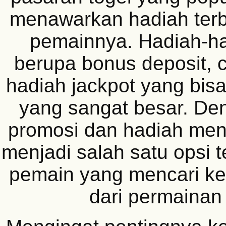
menawarkan hadiah terb
pemainnya. Hadiah-had
berupa bonus deposit, 
hadiah jackpot yang bisa
yang sangat besar. De
promosi dan hadiah men
menjadi salah satu opsi t
pemain yang mencari ke
dari permainan 