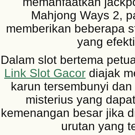
memanfaatkan jackpot
Mahjong Ways 2, p
memberikan beberapa str
yang efekti
Dalam slot bertema petu
Link Slot Gacor
diajak me
karun tersembunyi dan 
misterius yang dap
kemenangan besar jika 
urutan yang t