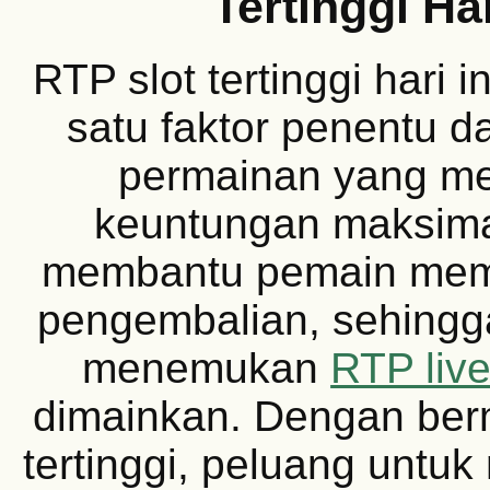
Tertinggi Har
RTP slot tertinggi hari i
satu faktor penentu d
permainan yang m
keuntungan maksima
membantu pemain mema
pengembalian, sehingg
menemukan
RTP liv
dimainkan. Dengan berma
tertinggi, peluang unt