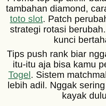
tambahan diamond, car
toto slot
. Patch peruba
strategi rotasi berubah.
kunci bertah
Tips push rank biar ngga
itu-itu aja bisa kamu p
Togel
. Sistem matchma
lebih adil. Nggak serin
kayak dulu