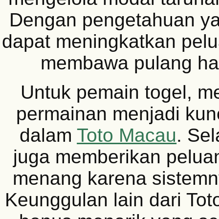
Dengan pengetahuan ya
dapat meningkatkan pel
membawa pulang had
Untuk pemain togel, 
permainan menjadi kun
dalam
Toto Macau
. Sel
juga memberikan pelua
menang karena sistemn
Keunggulan lain dari To