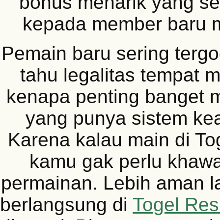
bonus menarik yang ser
kepada member baru 
Pemain baru sering terg
tahu legalitas tempat m
kenapa penting banget mi
yang punya sistem ke
Karena kalau main di To
kamu gak perlu khawat
permainan. Lebih aman l
berlangsung di
Togel Res