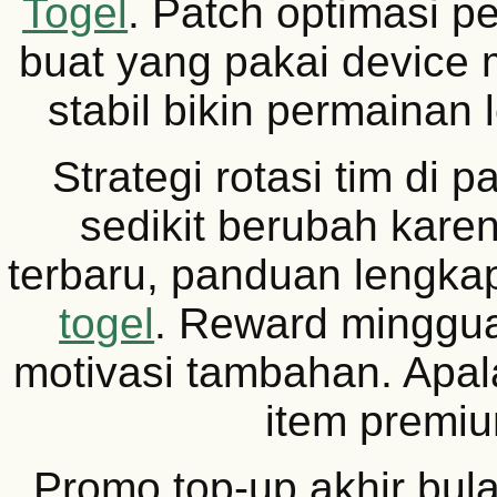
Togel
. Patch optimasi p
buat yang pakai device 
stabil bikin permainan
Strategi rotasi tim di 
sedikit berubah kare
terbaru, panduan lengka
togel
. Reward minggua
motivasi tambahan. Apala
item premi
Promo top-up akhir bul