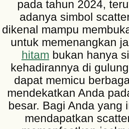
pada tahun 2024, ter
adanya simbol scatte
dikenal mampu membuka
untuk memenangkan ja
hitam
bukan hanya si
kehadirannya di gulun
dapat memicu berbaga
mendekatkan Anda pad
besar. Bagi Anda yang i
mendapatkan scatte