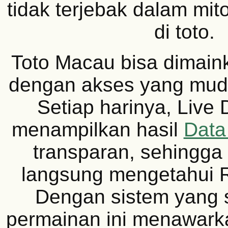
tidak terjebak dalam mit
di toto.
Toto Macau bisa dimain
dengan akses yang muda
Setiap harinya, Live
menampilkan hasil
Data
transparan, sehingga
langsung mengetahui 
Dengan sistem yang s
permainan ini menawar