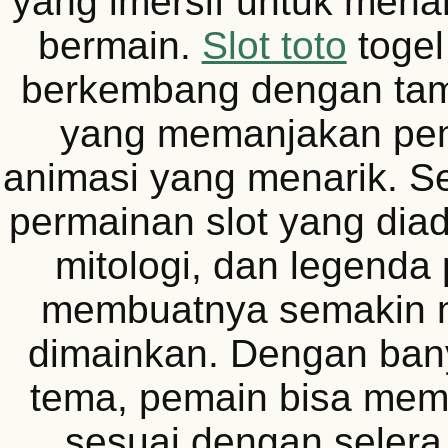
yang imersif untuk men
bermain.
Slot toto
togel
berkembang dengan tampi
yang memanjakan pe
animasi yang menarik. Se
permainan slot yang diada
mitologi, dan legenda
membuatnya semakin m
dimainkan. Dengan ban
tema, pemain bisa mem
sesuai dengan seler