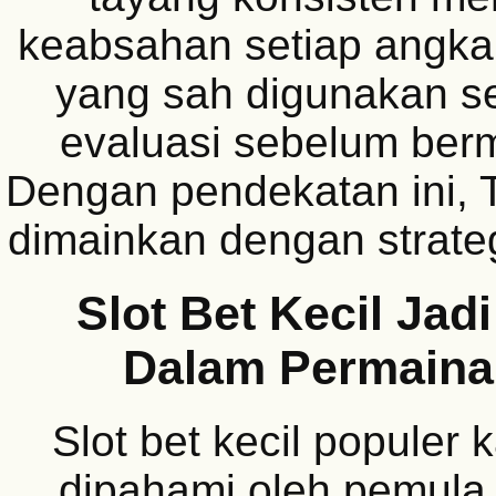
keabsahan setiap angka
yang sah digunakan s
evaluasi sebelum berm
Dengan pendekatan ini, 
dimainkan dengan strateg
Slot Bet Kecil Jad
Dalam Permainan
Slot bet kecil populer
dipahami oleh pemula.