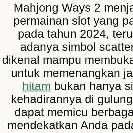
Mahjong Ways 2 menja
permainan slot yang pa
pada tahun 2024, ter
adanya simbol scatte
dikenal mampu membuka
untuk memenangkan ja
hitam
bukan hanya si
kehadirannya di gulun
dapat memicu berbaga
mendekatkan Anda pad