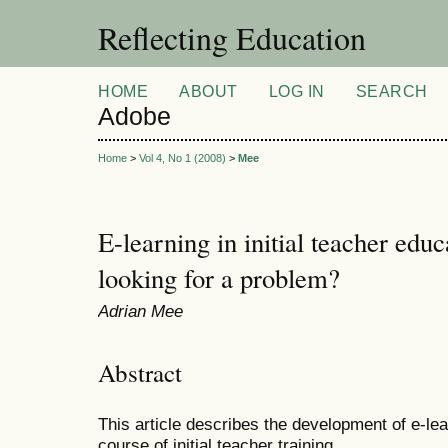
Reflecting Education
HOME
ABOUT
LOG IN
SEARCH
Adobe
Home
>
Vol 4, No 1 (2008)
>
Mee
E-learning in initial teacher educ
looking for a problem?
Adrian Mee
Abstract
This article describes the development of e-lea
course of initial teacher training.