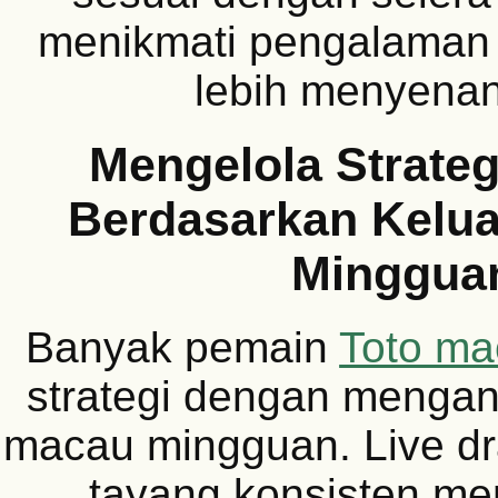
menikmati pengalaman
lebih menyena
Mengelola Strate
Berdasarkan Kelu
Minggua
Banyak pemain
Toto ma
strategi dengan mengan
macau mingguan. Live d
tayang konsisten me