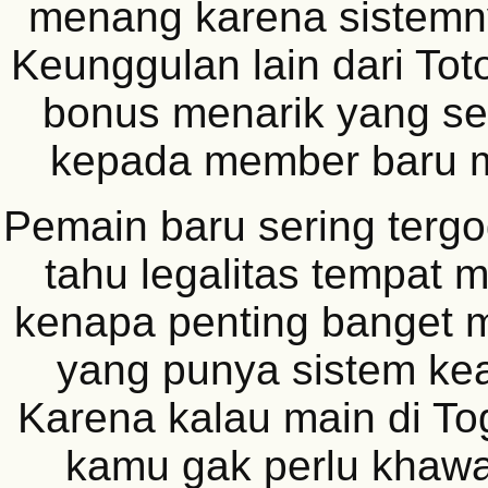
menang karena sistemn
Keunggulan lain dari To
bonus menarik yang ser
kepada member baru 
Pemain baru sering terg
tahu legalitas tempat m
kenapa penting banget mi
yang punya sistem ke
Karena kalau main di To
kamu gak perlu khawat