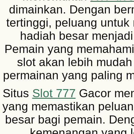
dimainkan. Dengan berma
tertinggi, peluang unt
hadiah besar menjadi 
Pemain yang memahami 
slot akan lebih mud
permainan yang paling 
Situs
Slot 777
Gacor memi
yang memastikan peluan
besar bagi pemain. Den
kemenangan yang le