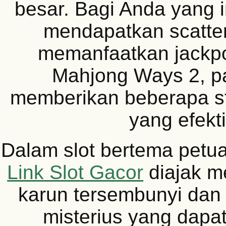
besar. Bagi Anda yang i
mendapatkan scatte
memanfaatkan jackpot
Mahjong Ways 2, p
memberikan beberapa str
yang efekti
Dalam slot bertema petu
Link Slot Gacor
diajak me
karun tersembunyi dan 
misterius yang dap