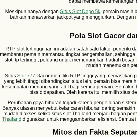
dapat membawa kemenangan bes
Meskipun hanya dengan
Situs Slot Depo 5k
, pemain masih b
bahkan menawarkan jackpot yang menggiurkan. Dengan mo
Pola Slot Gacor dan
RTP slot tertinggi hari ini adalah salah satu faktor penen
membantu pemain memantau tingkat pengembalian, sehingg
slot rtp tertinggi, peluang untuk memenangkan hadiah besar
mudah menemukan perm
Situs
Slot 777
Gacor memiliki RTP tinggi yang memastikan 
yang lebih tinggi dibandingkan situs lain, pemain bisa mera
kesempatan menang yang adil bagi semua pemain. Semakin t
bisa didapatkan. Oleh karena itu, memilih situs 
Perubahan gaya hiburan terjadi karena pengelolaan sistem di
Banyak ulasan menyebut kelancaran hiburan daring semakin nya
mudah diakses ketika situs slot Thailand menjadi bagian penti
Thailand
digunakan untuk menggambarkan efisiensi. Semua it
Mitos dan Fakta Seputar