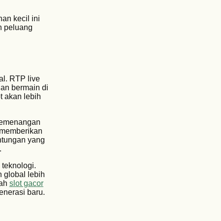
n kecil ini
n peluang
l. RTP live
an bermain di
t akan lebih
 kemenangan
r memberikan
ntungan yang
.
 teknologi.
 global lebih
lah
slot gacor
nerasi baru.