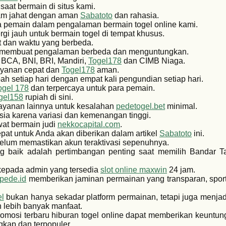
saat bermain di situs kami.
gram jahat dengan aman
Sabatoto
dan rahasia.
pemain dalam pengalaman bermain togel online kami.
rgi jauh untuk bermain togel di tempat khusus.
t dan waktu yang berbeda.
membuat pengalaman berbeda dan menguntungkan.
i BCA, BNI, BRI, Mandiri,
Togel178
dan CIMB Niaga.
layanan cepat dan
Togel178
aman.
h setiap hari dengan empat kali pengundian setiap hari.
ogel 178
dan terpercaya untuk para pemain.
gel158
rupiah di sini.
ayanan lainnya untuk kesalahan
pedetogel.bet
minimal.
ia karena variasi dan kemenangan tinggi.
at bermain judi
nekkocapital.com
.
pat untuk Anda akan diberikan dalam artikel
Sabatoto
ini.
belum memastikan akun teraktivasi sepenuhnya.
 baik adalah pertimbangan penting saat memilih Bandar T
 kepada admin yang tersedia
slot online maxwin
24 jam.
lpede.id
memberikan jaminan permainan yang transparan, sporti
l
bukan hanya sekadar platform permainan, tetapi juga menjad
 lebih banyak manfaat.
 promosi terbaru hiburan togel online dapat memberikan keunt
gkap dan terpopuler.