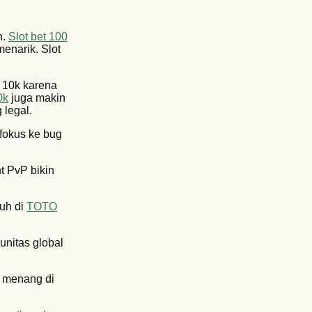
n.
Slot bet 100
enarik. Slot
 10k karena
0k
juga makin
 legal.
 fokus ke bug
t PvP bikin
puh di
TOTO
unitas global
u menang di