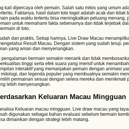
ing kali dipercaya oleh pemain. Salah satu mitos yang umum a
rtentu. Faktanya, hasil dalam toto togel adalah acak dan tidak b
main pada waktu tertentu bisa meningkatkan peluang menang, p
 pemain untuk memahami fakta sebenarnya dan tidak terjebak da
bermain di toto.
dah dan praktis. Setiap harinya, Live Draw Macau menampilk
engetahui Result Macau. Dengan sistem yang sudah teruji, pe
man yang aman dan menyenangkan.
at pengalaman bermain semakin menarik dan tidak membosankan
rkualitas tinggi serta efek suara yang imersif untuk menamba
mpilan interaktif yang memanjakan pemain dengan animasi ya
lm, mitologi, dan legenda populer yang membuatnya semakin men
emilih permainan sesuai dengan selera mereka dan menikmati
ang lebih menyenangkan.
Berdasarkan Keluaran Macau Mingguan
analisa Keluaran macau mingguan. Live draw macau yang taya
 sah digunakan sebagai bahan evaluasi sebelum bermain kemb
isa dimainkan dengan strategi lebih matang.