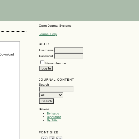
Open Journal Systems
Journal Help
USER
Username
e Download
Password
Remember me
JOURNAL CONTENT
Search
Browse
By Issue
By Author
By Title
FONT SIZE