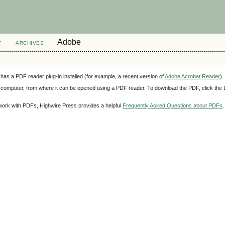
Adobe
T
ARCHIVES
has a PDF reader plug-in installed (for example, a recent version of
Adobe Acrobat Reader
).
our computer, from where it can be opened using a PDF reader. To download the PDF, click th
d work with PDFs, Highwire Press provides a helpful
Frequently Asked Questions about PDFs
.