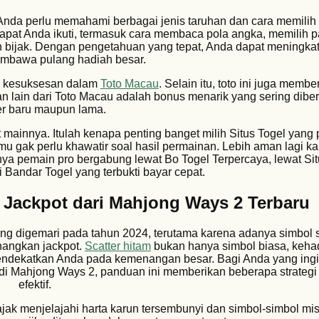
 Anda perlu memahami berbagai jenis taruhan dan cara memili
apat Anda ikuti, termasuk cara membaca pola angka, memilih 
 bijak. Dengan pengetahuan yang tepat, Anda dapat meningka
mbawa pulang hadiah besar.
i kesuksesan dalam
Toto Macau
. Selain itu, toto ini juga memb
n lain dari Toto Macau adalah bonus menarik yang sering dibe
 baru maupun lama.
 mainnya. Itulah kenapa penting banget milih Situs Togel yang
mu gak perlu khawatir soal hasil permainan. Lebih aman lagi k
nya pemain pro bergabung lewat Bo Togel Terpercaya, lewat Sit
 Bandar Togel yang terbukti bayar cepat.
n Jackpot dari Mahjong Ways 2 Terbaru
ng digemari pada tahun 2024, terutama karena adanya simbol s
angkan jackpot.
Scatter hitam
bukan hanya simbol biasa, kehad
ndekatkan Anda pada kemenangan besar. Bagi Anda yang ingi
di Mahjong Ways 2, panduan ini memberikan beberapa strategi 
efektif.
jak menjelajahi harta karun tersembunyi dan simbol-simbol mis