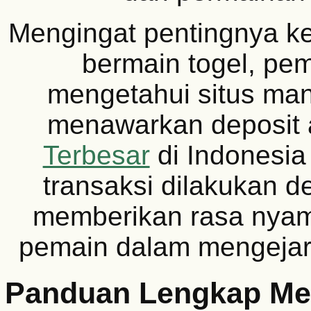
Mengingat pentingnya 
bermain togel, pem
mengetahui situs ma
menawarkan deposit
Terbesar
di Indonesi
transaksi dilakukan 
memberikan rasa nyam
pemain dalam mengeja
Panduan Lengkap M