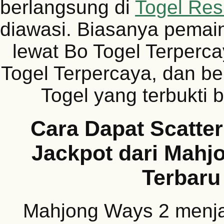
berlangsung di
Togel Res
diawasi. Biasanya pemai
lewat Bo Togel Terperca
Togel Terpercaya, dan be
Togel yang terbukti 
Cara Dapat Scatte
Jackpot dari Mahj
Terbaru
Mahjong Ways 2 menja