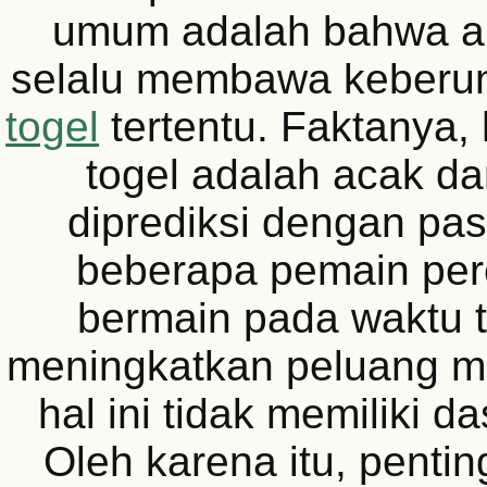
umum adalah bahwa an
selalu membawa keberu
togel
tertentu. Faktanya, 
togel adalah acak da
diprediksi dengan pasti
beberapa pemain pe
bermain pada waktu t
meningkatkan peluang m
hal ini tidak memiliki d
Oleh karena itu, penti