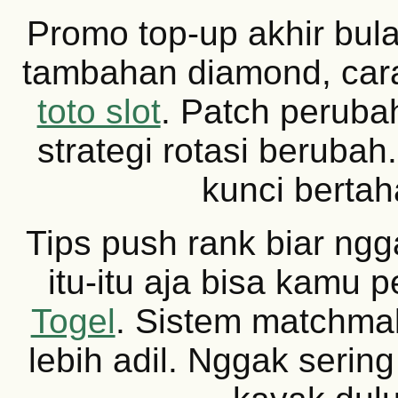
Promo top-up akhir bul
tambahan diamond, car
toto slot
. Patch peruba
strategi rotasi berubah.
kunci bertah
Tips push rank biar ngga
itu-itu aja bisa kamu p
Togel
. Sistem matchma
lebih adil. Nggak serin