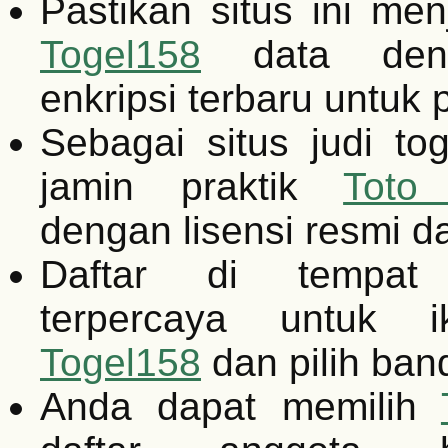
Pastikan situs ini m
Togel158
data deng
enkripsi terbaru untuk 
Sebagai situs judi tog
jamin praktik
Toto
dengan lisensi resmi d
Daftar di tempat 
terpercaya untuk i
Togel158
dan pilih band
Anda dapat memilih