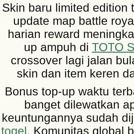
Skin baru limited edition 
update map battle roya
harian reward meningkat
up ampuh di
TOTO 
crossover lagi jalan bu
skin dan item keren da
Bonus top-up waktu terb
banget dilewatkan ap
keuntungannya sudah dij
togel
. Komunitas global b