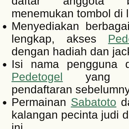
daftar anggota b
menemukan tombol di l
Menyediakan berbagai
lengkap, akses
Ped
dengan hadiah dan jack
Isi nama pengguna d
Pedetogel
yang di
pendaftaran sebelumny
Permainan
Sabatoto
da
kalangan pecinta judi d
ini.