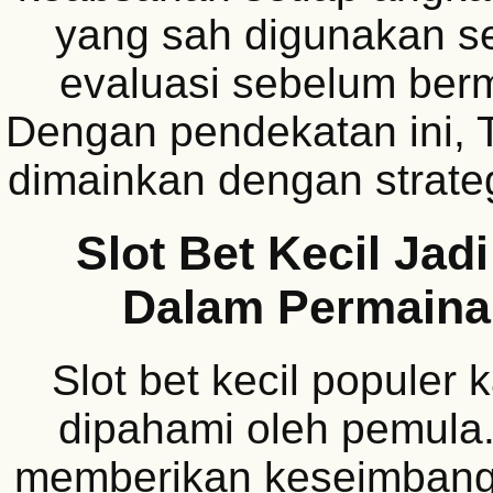
yang sah digunakan s
evaluasi sebelum berm
Dengan pendekatan ini, 
dimainkan dengan strateg
Slot Bet Kecil Jad
Dalam Permainan
Slot bet kecil populer
dipahami oleh pemula.
memberikan keseimbang