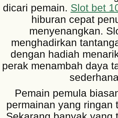
dicari pemain.
Slot bet 1
hiburan cepat penu
menyenangkan. Slo
menghadirkan tantanga
dengan hadiah menarik.
perak menambah daya ta
sederhana
Pemain pemula biasan
permainan yang ringan t
Sekarang banyak yang t