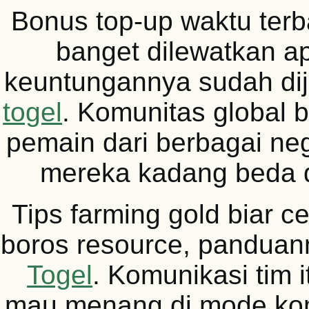
Bonus top-up waktu terb
banget dilewatkan ap
keuntungannya sudah dij
togel
. Komunitas global b
pemain dari berbagai ne
mereka kadang beda 
Tips farming gold biar c
boros resource, panduan
Togel
. Komunikasi tim i
mau menang di mode kom