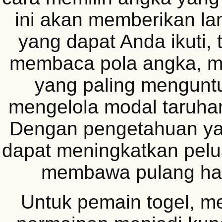
ini akan memberikan l
yang dapat Anda ikuti,
membaca pola angka, m
yang paling mengunt
mengelola modal taruhan
Dengan pengetahuan ya
dapat meningkatkan pel
membawa pulang had
Untuk pemain togel, 