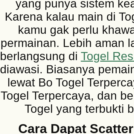
yang punya sistem ke
Karena kalau main di To
kamu gak perlu khawat
permainan. Lebih aman l
berlangsung di
Togel Res
diawasi. Biasanya pemai
lewat Bo Togel Terperca
Togel Terpercaya, dan be
Togel yang terbukti 
Cara Dapat Scatte