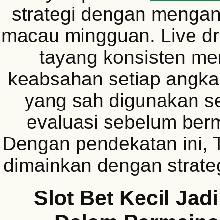
strategi dengan mengan
macau mingguan. Live d
tayang konsisten me
keabsahan setiap angka
yang sah digunakan s
evaluasi sebelum berm
Dengan pendekatan ini, 
dimainkan dengan strateg
Slot Bet Kecil Jad