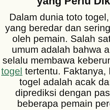
yang Perlu Dik
Dalam dunia toto togel
yang beredar dan sering
oleh pemain. Salah sa
umum adalah bahwa an
selalu membawa keberu
togel
tertentu. Faktanya, 
togel adalah acak da
diprediksi dengan pasti
beberapa pemain pe