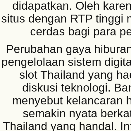
didapatkan. Oleh karen
situs dengan RTP tinggi 
cerdas bagi para pe
Perubahan gaya hiburan 
pengelolaan sistem digita
slot Thailand yang ha
diskusi teknologi. B
menyebut kelancaran h
semakin nyata berkat
Thailand yang handal. In