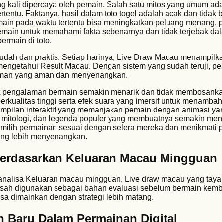
ing kali dipercaya oleh pemain. Salah satu mitos yang umum a
rtentu. Faktanya, hasil dalam toto togel adalah acak dan tidak b
main pada waktu tertentu bisa meningkatkan peluang menang, p
 pemain untuk memahami fakta sebenarnya dan tidak terjebak da
bermain di toto.
dah dan praktis. Setiap harinya, Live Draw Macau menampilk
engetahui Result Macau. Dengan sistem yang sudah teruji, pe
man yang aman dan menyenangkan.
at pengalaman bermain semakin menarik dan tidak membosankan
rkualitas tinggi serta efek suara yang imersif untuk menamba
mpilan interaktif yang memanjakan pemain dengan animasi ya
lm, mitologi, dan legenda populer yang membuatnya semakin men
emilih permainan sesuai dengan selera mereka dan menikmati
ang lebih menyenangkan.
Berdasarkan Keluaran Macau Mingguan
analisa Keluaran macau mingguan. Live draw macau yang taya
 sah digunakan sebagai bahan evaluasi sebelum bermain kemb
isa dimainkan dengan strategi lebih matang.
en Baru Dalam Permainan Digital