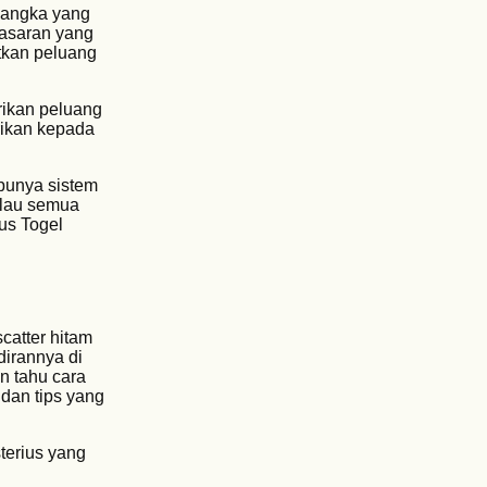
h angka yang
pasaran yang
tkan peluang
erikan peluang
rikan kepada
 punya sistem
alau semua
us Togel
catter hitam
irannya di
n tahu cara
dan tips yang
terius yang