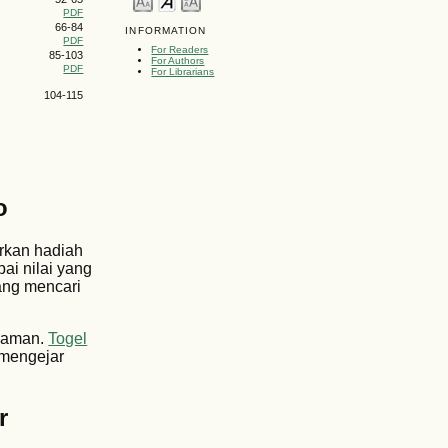
PDF
66-84
INFORMATION
PDF
For Readers
85-103
For Authors
PDF
For Librarians
104-115
o
arkan hadiah
ai nilai yang
ang mencari
t aman.
Togel
 mengejar
r