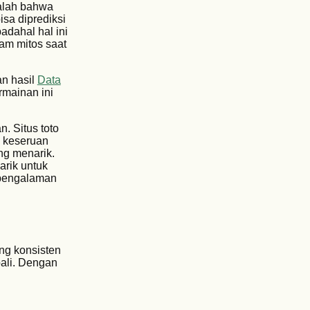
dalah bahwa
isa diprediksi
adahal hal ini
lam mitos saat
an hasil
Data
rmainan ini
. Situs toto
h keseruan
ng menarik.
arik untuk
 pengalaman
ng konsisten
ali. Dengan