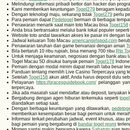
Melindungi informasi pribadi bettor dari hacker dan pro
Kami memberikan keuntungan
Togel279
beragam kepada 
Dengan teknologi maju, sekarang tidak
Togel279
perlu pe
Para pemain dapat
Pedetogel
bermain di berbagai tempa
Penawaran menarik saat main toto Macau bisa
Togel158
Anda bisa bertransaksi melalui bank lokal populer sepert
Website toto andal tawarkan akses ke pasar ini dengan 
Jadwal keluaran Toto Macau
americangirlspod.com
beruba
Penawaran taruhan dan game bervariasi dengan aman
T
Bila bertaruh 10 ribu rupiah, bisa menang 700 ribu
Rtp To
Untuk menjaga keamanan, negosiasi dengan bank atau l
Togel Macau 5D disukai banyak pemain
Togel178
Indones
Pemain dengan modal minim dapat meraih laba besar lew
Panduan tentang memilih Live Casino Terpercaya yang te
Setelah
Togel158
akun aktif, Anda harus deposit dulu se
Pelayanan
https://gracesguidebook.com/
pelanggan yang
terpercaya.
Jika ada masalah saat mendaftar atau deposit, tanyakan
Bergabung dengan agen hiburan terkemuka seperti
toge
diandalkan setiap saat.
Dengan berbagai keuntungan yang ditawarkan,
pedetoge
memberikan kesempatan besar bagi pemain untuk meraih
Informasi terkait perubahan jadwal, event khusus, atau
bagi pemain yang bergabung di
bandar togel resmi
terlen
Momen santai makin berwarna karena
Sabatoto
siap tem