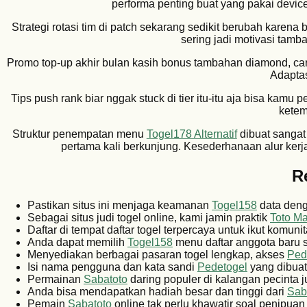
performa penting buat yang pakai devic
Strategi rotasi tim di patch sekarang sedikit berubah karen
sering jadi motivasi tamb
Promo top-up akhir bulan kasih bonus tambahan diamond, ca
Adaptas
Tips push rank biar nggak stuck di tier itu-itu aja bisa kamu pe
ketem
Struktur penempatan menu
Togel178 Alternatif
dibuat sangat
pertama kali berkunjung. Kesederhanaan alur ker
R
Pastikan situs ini menjaga keamanan
Togel158
data denga
Sebagai situs judi togel online, kami jamin praktik
Toto M
Daftar di tempat daftar togel terpercaya untuk ikut komuni
Anda dapat memilih
Togel158
menu daftar anggota baru s
Menyediakan berbagai pasaran togel lengkap, akses
Ped
Isi nama pengguna dan kata sandi
Pedetogel
yang dibuat
Permainan
Sabatoto
daring populer di kalangan pecinta ju
Anda bisa mendapatkan hadiah besar dan tinggi dari
Sab
Pemain
Sabatoto
online tak perlu khawatir soal penipuan 