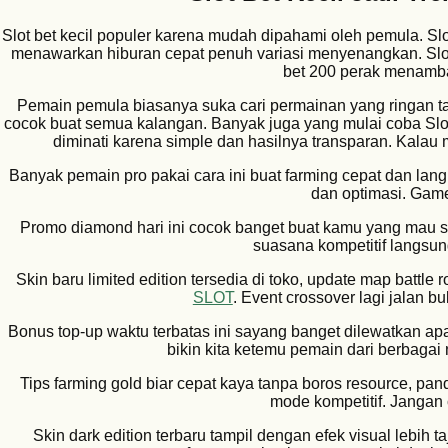
Slot bet kecil populer karena mudah dipahami oleh pemula. S
menawarkan hiburan cepat penuh variasi menyenangkan. Slot
bet 200 perak menamba
Pemain pemula biasanya suka cari permainan yang ringan ta
cocok buat semua kalangan. Banyak juga yang mulai coba Slot 
diminati karena simple dan hasilnya transparan. Kalau 
Banyak pemain pro pakai cara ini buat farming cepat dan lan
dan optimasi. Game 
Promo diamond hari ini cocok banget buat kamu yang mau s
suasana kompetitif langsun
Skin baru limited edition tersedia di toko, update map battle
SLOT
. Event crossover lagi jalan bu
Bonus top-up waktu terbatas ini sayang banget dilewatkan ap
bikin kita ketemu pemain dari berbaga
Tips farming gold biar cepat kaya tanpa boros resource, pa
mode kompetitif. Jangan
Skin dark edition terbaru tampil dengan efek visual lebih t