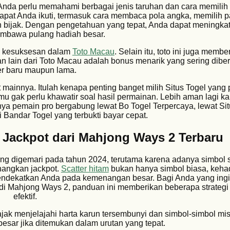
 Anda perlu memahami berbagai jenis taruhan dan cara memili
apat Anda ikuti, termasuk cara membaca pola angka, memilih 
 bijak. Dengan pengetahuan yang tepat, Anda dapat meningka
mbawa pulang hadiah besar.
i kesuksesan dalam
Toto Macau
. Selain itu, toto ini juga memb
n lain dari Toto Macau adalah bonus menarik yang sering dibe
 baru maupun lama.
 mainnya. Itulah kenapa penting banget milih Situs Togel yang
mu gak perlu khawatir soal hasil permainan. Lebih aman lagi k
nya pemain pro bergabung lewat Bo Togel Terpercaya, lewat Sit
 Bandar Togel yang terbukti bayar cepat.
n Jackpot dari Mahjong Ways 2 Terbaru
ng digemari pada tahun 2024, terutama karena adanya simbol s
angkan jackpot.
Scatter hitam
bukan hanya simbol biasa, kehad
ndekatkan Anda pada kemenangan besar. Bagi Anda yang ingi
di Mahjong Ways 2, panduan ini memberikan beberapa strategi 
efektif.
jak menjelajahi harta karun tersembunyi dan simbol-simbol mis
ar jika ditemukan dalam urutan yang tepat.