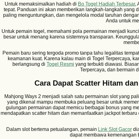
Untuk memaksimalkan hadiah di
Bo Togel Hadiah Terbesar
,
tepat. Panduan ini akan memberikan langkah-langkah yang d
paling menguntungkan, dan mengelola modal taruhan dengan
Anda untuk me
Untuk pemain togel, memahami pola permainan menjadi kunc
besar untuk menang karena sistemnya transparan. Keunggula
member
Pemain baru sering tergoda promo tanpa tahu legalitas tempat
keamanan kuat. Karena kalau main di Togel Terpercaya, ka
berlangsung di
Togel Resmi
yang terbukti diawasi. Biasa
Terpercaya, dan bermain di
Cara Dapat Scatter Hitam da
Mahjong Ways 2 menjadi salah satu permainan slot yang pali
yang dikenal mampu membuka peluang besar untuk memen
gulungan permainan dapat memicu berbagai bonus yang me
mendapatkan scatter hitam dan memanfaatkan jackpot terbaru 
Dalam slot bertema petualangan, pemain
Link Slot Gacor
dia
dapat membawa kemenangan bes