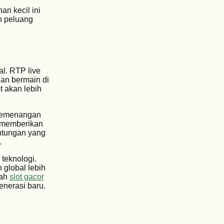
n kecil ini
n peluang
l. RTP live
an bermain di
t akan lebih
 kemenangan
r memberikan
ntungan yang
.
 teknologi.
 global lebih
lah
slot gacor
nerasi baru.