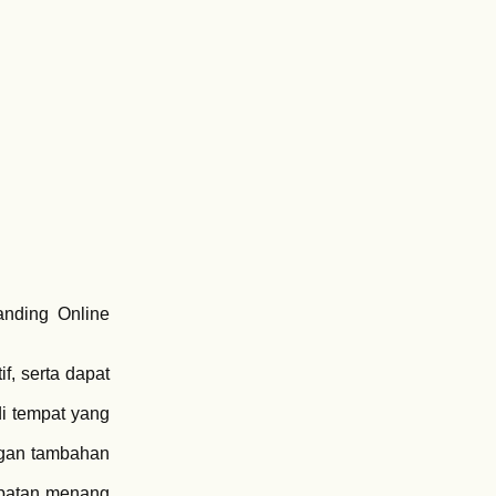
anding Online
f, serta dapat
i tempat yang
ungan tambahan
mpatan menang