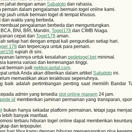
gram jahat dengan aman
Sabatoto
dan rahasia.
pemain dalam pengalaman bermain togel online kami.
rgi jauh untuk bermain togel di tempat khusus.
t dan waktu yang berbeda.
membuat pengalaman berbeda dan menguntungkan.
i BCA, BNI, BRI, Mandiri,
Togel178
dan CIMB Niaga.
layanan cepat dan
Togel178
aman.
h setiap hari dengan empat kali pengundian setiap hari.
ogel 178
dan terpercaya untuk para pemain.
gel158
rupiah di sini.
ayanan lainnya untuk kesalahan
pedetogel.bet
minimal.
ia karena variasi dan kemenangan tinggi.
at bermain judi
nekkocapital.com
.
pat untuk Anda akan diberikan dalam artikel
Sabatoto
ini.
belum memastikan akun teraktivasi sepenuhnya.
 baik adalah pertimbangan penting saat memilih Bandar T
 kepada admin yang tersedia
slot online maxwin
24 jam.
lpede.id
memberikan jaminan permainan yang transparan, sporti
l
bukan hanya sekadar platform permainan, tetapi juga menjad
 lebih banyak manfaat.
 promosi terbaru hiburan togel online dapat memberikan keunt
gkap dan terpopuler.
ani hari libur kamu dengan hiburan menyenangkan plus kese