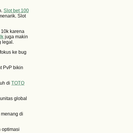
n.
Slot bet 100
enarik. Slot
 10k karena
0k
juga makin
 legal.
 fokus ke bug
t PvP bikin
puh di
TOTO
unitas global
u menang di
h optimasi