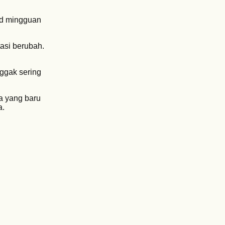
rd mingguan
tasi berubah.
Nggak sering
a yang baru
a.