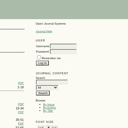
Open Journal Systems
Journal Help
USER
Username
Password
Remember me
JOURNAL CONTENT
Search
PDF
1-18
Browse
PDF
By Issue
By Author
19-34
By Title
PDF
35-51
FONT SIZE
PDF
52-65