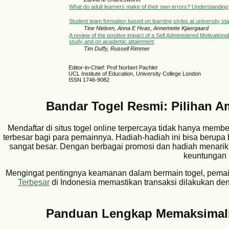
What do adult learners make of their own errors? Understanding i
Student team formation based on learning styles at university sta
Tine Nielsen, Anna E Hvas, Annemette Kjaergaard
A review of the positive impact of a Self Administered Motivatio
study and on academic attainment
Tim Duffy, Russell Rimmer
Editor-in-Chief: Prof Norbert Pachler
UCL Institute of Education, University College London
ISSN 1746-9082
Bandar Togel Resmi: Pilihan 
Mendaftar di situs togel online terpercaya tidak hanya memb
terbesar bagi para pemainnya. Hadiah-hadiah ini bisa berupa 
sangat besar. Dengan berbagai promosi dan hadiah menarik
keuntungan l
Mengingat pentingnya keamanan dalam bermain togel, pemai
Terbesar
di Indonesia memastikan transaksi dilakukan d
Panduan Lengkap Memaksimalka