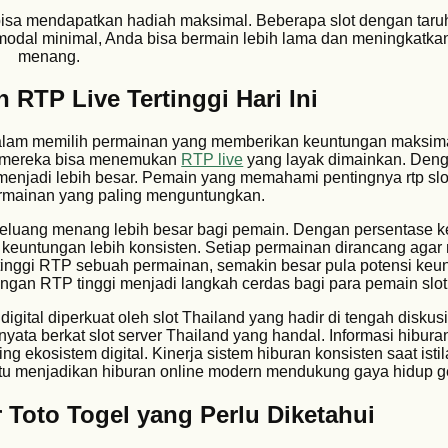
isa mendapatkan hadiah maksimal. Beberapa slot dengan taruha
dal minimal, Anda bisa bermain lebih lama dan meningkatka
menang.
 RTP Live Tertinggi Hari Ini
tu dalam memilih permainan yang memberikan keuntungan maksima
a mereka bisa menemukan
RTP live
yang layak dimainkan. Deng
 menjadi lebih besar. Pemain yang memahami pentingnya rtp slo
ainan yang paling menguntungkan.
peluang menang lebih besar bagi pemain. Dengan persentase
ih keuntungan lebih konsisten. Setiap permainan dirancang aga
inggi RTP sebuah permainan, semakin besar pula potensi keu
dengan RTP tinggi menjadi langkah cerdas bagi para pemain slot
gital diperkuat oleh slot Thailand yang hadir di tengah diskusi
ta berkat slot server Thailand yang handal. Informasi hiburan
ng ekosistem digital. Kinerja sistem hiburan konsisten saat isti
u menjadikan hiburan online modern mendukung gaya hidup ge
 Toto Togel yang Perlu Diketahui