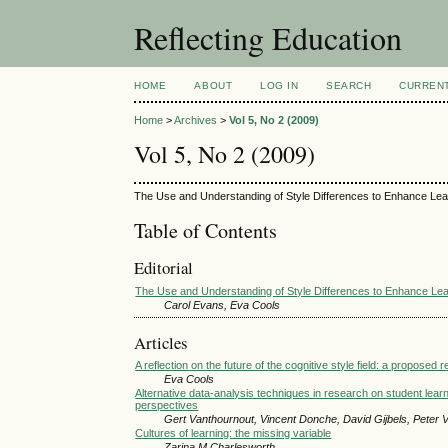
Reflecting Education
HOME
ABOUT
LOG IN
SEARCH
CURREN
Home
>
Archives
>
Vol 5, No 2 (2009)
Vol 5, No 2 (2009)
The Use and Understanding of Style Differences to Enhance Lea
Table of Contents
Editorial
The Use and Understanding of Style Differences to Enhance Lea
Carol Evans, Eva Cools
Articles
A reflection on the future of the cognitive style field: a propose
Eva Cools
Alternative data-analysis techniques in research on student learn
perspectives
Gert Vanthournout, Vincent Donche, David Gijbels, Peter
Cultures of learning: the missing variable
Zarina M Charlesworth