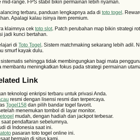
e mid-range. FPS stabil bikin permainan lebih nyaman.
a balancing terbaru, panduan lengkapnya ada di
toto togel
. Rewa
ahan. Apalagi kalau isinya item premium.
ra klaimnya cek
toto slot
. Patch perubahan map bikin strategi ro
i jadi kunci bertahan.
lajari di
Toto Togel
. Sistem matchmaking sekarang lebih adil. 
u smurf kayak dulu.
 sistematis sehingga tidak membingungkan bagi mata penggun
ja membantu meningkatkan fokus pada strategi permainan utam
elated Link
n teknologi enkripsi terbaru untuk privasi Anda.
acau
resmi dengan lisensi resmi dan terpercaya.
tas
Togel158
dan pilih bandar togel favorit.
etelah menemukan tombol di layar monitor.
etogel
mudah, dengan hadiah dan jackpot terbesar.
 saat pendaftaran sebelumnya.
di di Indonesia saat ini.
atoto
pasaran toto togel online ini.
saat bermain di situs kami.