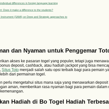
ndividual differences in foreign language learning
rt: Does it make a difference to the students?
nal Instrument (SAMI) on Deep and Strategic approaches to
Aman dan Nyaman untuk Penggemar Tot
erikan akses ke pasaran togel yang populer, tetapi juga menaw
bonus deposit, cashback, atau hadiah jackpot yang bisa mencap
,
Situs Toto
menjadi salah satu opsi terbaik bagi para pemain y
ebih dari permainan togel.
n perlu mengetahui situs mana saja yang menawarkan deposi
engan aman, memberikan rasa nyaman bagi para pemain dalam
kemenangan.
n Hadiah di Bo Togel Hadiah Terbesa