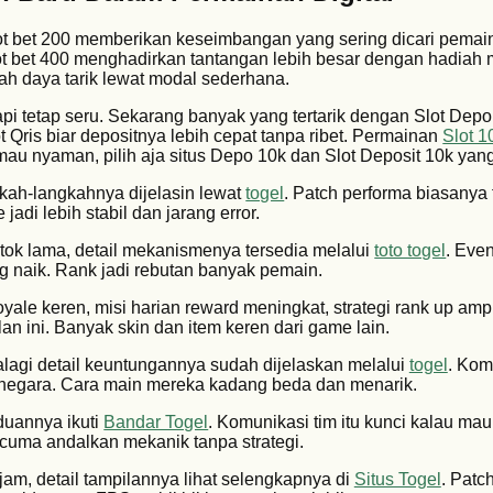
lot bet 200 memberikan keseimbangan yang sering dicari pemai
 bet 400 menghadirkan tantangan lebih besar dengan hadiah m
h daya tarik lewat modal sederhana.
pi tetap seru. Sekarang banyak yang tertarik dengan Slot Depo
Qris biar depositnya lebih cepat tanpa ribet. Permainan
Slot 1
mau nyaman, pilih aja situs Depo 10k dan Slot Deposit 10k yang
gkah-langkahnya dijelasin lewat
togel
. Patch performa biasanya
jadi lebih stabil dan jarang error.
tok lama, detail mekanismenya tersedia melalui
toto togel
. Even
g naik. Rank jadi rebutan banyak pemain.
 royale keren, misi harian reward meningkat, strategi rank up am
lan ini. Banyak skin dan item keren dari game lain.
alagi detail keuntungannya sudah dijelaskan melalui
togel
. Kom
i negara. Cara main mereka kadang beda dan menarik.
nduannya ikuti
Bandar Togel
. Komunikasi tim itu kunci kalau ma
 cuma andalkan mekanik tanpa strategi.
ajam, detail tampilannya lihat selengkapnya di
Situs Togel
. Patc