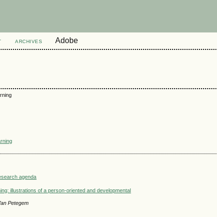
Adobe
T
ARCHIVES
rning
rning
d research agenda
ing: illustrations of a person-oriented and developmental
 Van Petegem